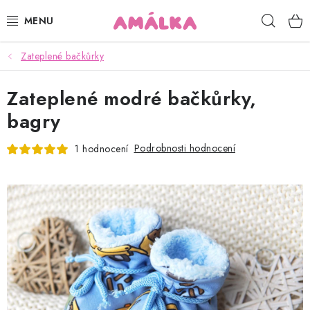
Přejít
Hleda
na
obsah
Zateplené bačkůrky
KOJENECKÉ, DĚTSKÉ OBLEČENÍ
Zateplené modré bačkůrky,
ČEPICE, RUKAVICE, NÁKRČNÍKY
bagry
OSUŠKY, BRYNDÁKY, DEKY, DOPLŇKY
Podrobnosti hodnocení
1 hodnocení
SOFTSHELL
POUKAZY
KONTAKTY
HODNOCENÍ OBCHODU