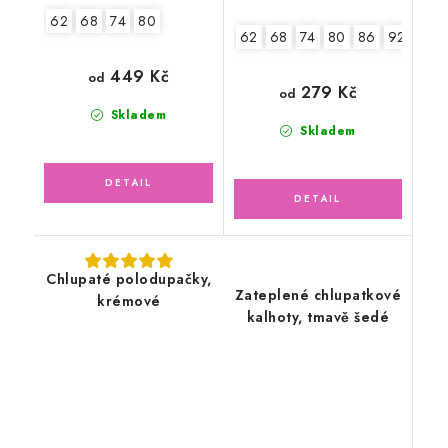
62
68
74
80
62
68
74
80
86
92-98
449 Kč
od
279 Kč
od
Skladem
Skladem
Chlupaté polodupačky,
Zateplené chlupatkové
krémové
kalhoty, tmavě šedé