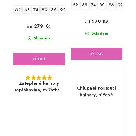
62
68
74
80
86
92
98
62
68
74
80
86
92-98
279 Kč
od
279 Kč
od
Skladem
Skladem
Zateplené kalhoty
Chlupaté rostoucí
teplákovina, zvířátka v
kalhoty, růžové
lese