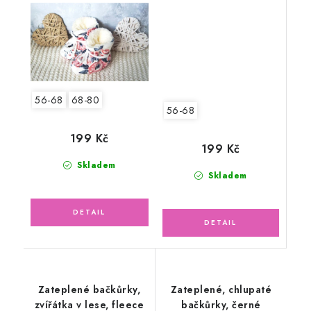
DINO
56-68
68-80
56-68
199 Kč
199 Kč
Skladem
Skladem
Zateplené bačkůrky,
Zateplené, chlupaté
zvířátka v lese, fleece
bačkůrky, černé