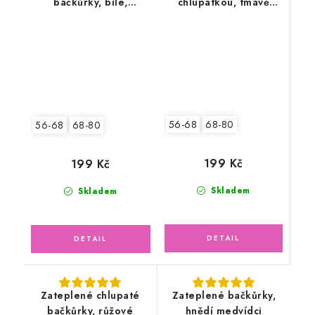
bačkůrky, bílé,
chlupatkou, tmavě
podšívka fleece
modré
56-68
68-80
56-68
68-80
199 Kč
199 Kč
Skladem
Skladem
Zateplené chlupaté
Zateplené bačkůrky,
bačkůrky, růžové
hnědí medvídci