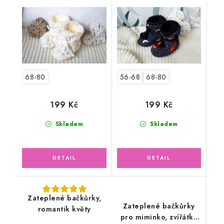
květinky
vesmír
68-80
56-68
68-80
199 Kč
199 Kč
Skladem
Skladem
Zateplené bačkůrky,
Zateplené bačkůrky
romantik květy
pro miminko, zvířátka