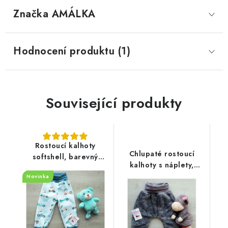
Značka
 AMÁLKA
Hodnocení produktu (1)
Související produkty
Rostoucí kalhoty
Chlupaté rostoucí
softshell, barevný
kalhoty s náplety,
potisk auta
tmavě šedé
Novinka