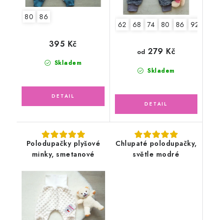
80
86
62
68
74
80
86
92-98
395 Kč
279 Kč
od
Skladem
Skladem
Polodupačky plyšové
Chlupaté polodupačky,
minky, smetanové
světle modré