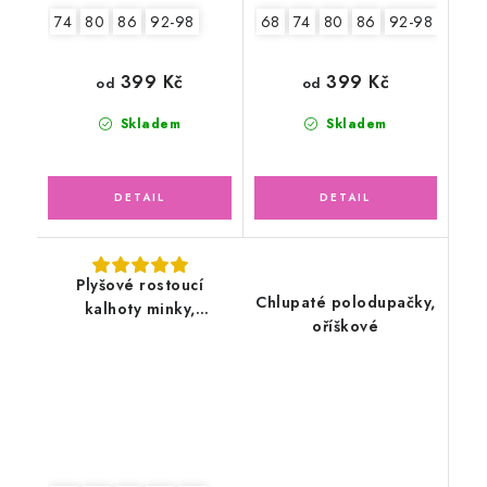
74
80
86
92-98
68
74
80
86
92-98
399 Kč
399 Kč
od
od
Skladem
Skladem
Plyšové rostoucí
Chlupaté polodupačky,
kalhoty minky,
oříškové
smetanové