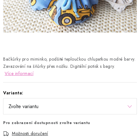
Kontakty
Proč AMÁLKA?
Doprava a platba
Tabulka velikostí
Postup pro vrácení a výměnu
Velkoobchod
Obchodní podmínky
Podmínky ochrany osobních údajů
Blog
Bačkůrky pro miminko, podšité teploučkou chlupatkou modré barvy.
Zavazování na šňůrky přes nožku. Digitální potisk s bagry.
Více informací
Varianta:
Pro zobrazení dostupnosti zvolte variantu
Možnosti doručení