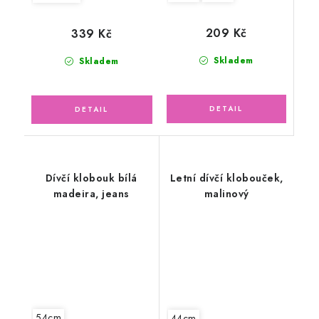
209 Kč
339 Kč
Skladem
Skladem
Dívčí klobouk bílá
Letní dívčí klobouček,
madeira, jeans
malinový
54cm
44cm