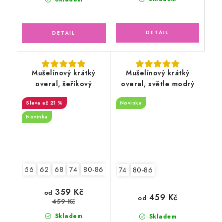
Mušelínový krátký
Mušelínový krátký
overal, šeříkový
overal, světle modrý
až 21 %
Novinka
Novinka
56
62
68
74
80-86
92-98
2.jakost v.62
74
80-86
359 Kč
od
459 Kč
od
459 Kč
Skladem
Skladem