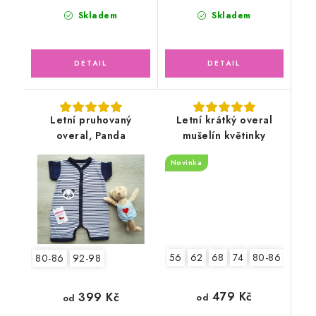
Skladem
Skladem
Letní pruhovaný
Letní krátký overal
overal, Panda
mušelín květinky
Novinka
56
62
68
74
80-86
92-9
80-86
92-98
479 Kč
399 Kč
od
od