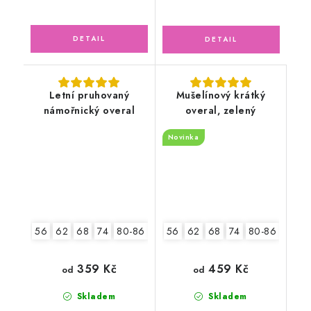
Letní pruhovaný
Mušelínový krátký
námořnický overal
overal, zelený
Novinka
56
62
68
74
80-86
92-98
56
62
68
74
80-86
92-9
359 Kč
459 Kč
od
od
Skladem
Skladem