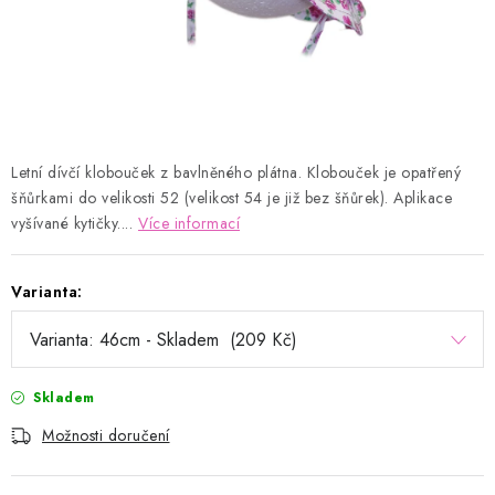
Kontakty
Proč AMÁLKA?
Doprava a platba
Tabulka velikostí
Postup pro vrácení a výměnu
Velkoobchod
Obchodní podmínky
Podmínky ochrany osobních údajů
Blog
Letní dívčí klobouček z bavlněného plátna. Klobouček je opatřený
šňůrkami do velikosti 52 (velikost 54 je již bez šňůrek). Aplikace
vyšívané kytičky....
Více informací
Varianta:
Skladem
Možnosti doručení