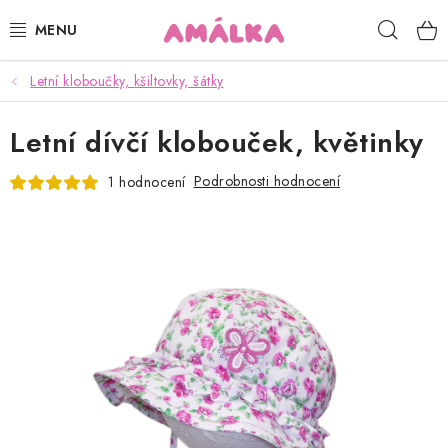
Přejít
Hleda
na
obsah
Letní kloboučky, kšiltovky, šátky
KOJENECKÉ, DĚTSKÉ OBLEČENÍ
Letní dívčí klobouček, květinky
ČEPICE, RUKAVICE, NÁKRČNÍKY
Podrobnosti hodnocení
1 hodnocení
OSUŠKY, BRYNDÁKY, DEKY, DOPLŇKY
SOFTSHELL
POUKAZY
KONTAKTY
HODNOCENÍ OBCHODU