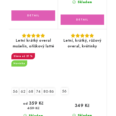
Skladem
Letní krátký overal
Letní, krátký, růžový
mušelín, oříškový latté
overal, květinky
až 21 %
Novinka
56
56
62
68
74
80-86
92-98
2.jakost v.56-62
359 Kč
od
349 Kč
459 Kč
Skladem
Skladem