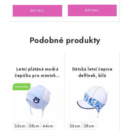
Podobné produkty
Letní plátěná modrá
Dětská letní čepice
čepička pro miminko,
delfínek, bílá
kocourek
Novinka
36cm
38cm
44cm
36cm
38cm