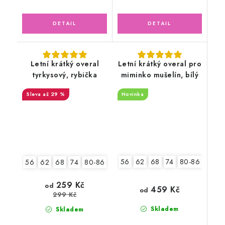
Letní krátký overal
Letní krátký overal pro
tyrkysový, rybička
miminko mušelín, bílý
až 29 %
Novinka
56
62
68
74
80-86
92-9
56
62
68
74
80-86
92-98
2.jakost v.56
259 Kč
od
459 Kč
od
299 Kč
Skladem
Skladem