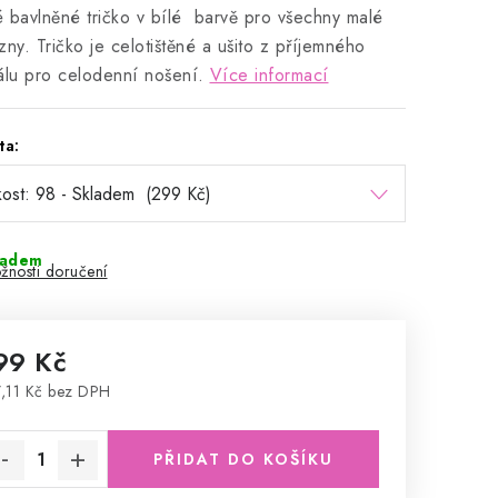
 bavlněné tričko v bílé barvě pro všechny malé
zny. Tričko je celotištěné a ušito z příjemného
álu pro celodenní nošení.
Více informací
ta:
ladem
žnosti doručení
99 Kč
,11 Kč bez DPH
rná cena:
PŘIDAT DO KOŠÍKU