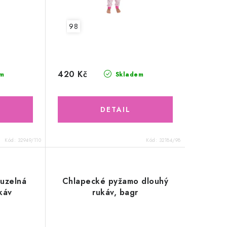
98
420 Kč
m
Skladem
Kód:
32949/110
Kód:
32184/98
uzelná
Chlapecké pyžamo dlouhý
ukáv
rukáv, bagr