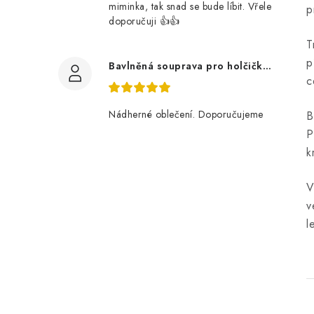
miminka, tak snad se bude líbit. Vřele
p
doporučuji 👍👍
T
p
Bavlněná souprava pro holčičku, tmavé květy
c
Nádherné oblečení. Doporučujeme
B
P
k
V
v
l