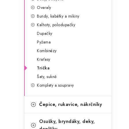
g
r
Overaly
o
Bundy, kabátky a mikiny
a
r
Kalhoty, polodupačky
n
i
Dupačky
e
n
Pyžama
í
Kombinézy
Kraťasy
p
Trička
a
Šaty, sukně
n
Komplety a soupravy
e
Čepice, rukavice, nákrčníky
l
Osušky, bryndáky, deky,
doplňky