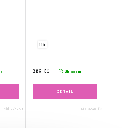
116
389 Kč
m
Skladem
Kód:
32190/98
Kód:
27028/116