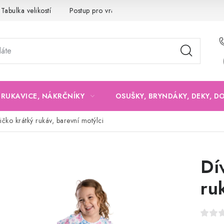
Tabulka velikostí
Postup pro vrácení a výměnu
Velkoobchod
, RUKAVICE, NÁKRČNÍKY
OSUŠKY, BRYNDÁKY, DEKY, D
ričko krátký rukáv, barevní motýlci
Dí
ru