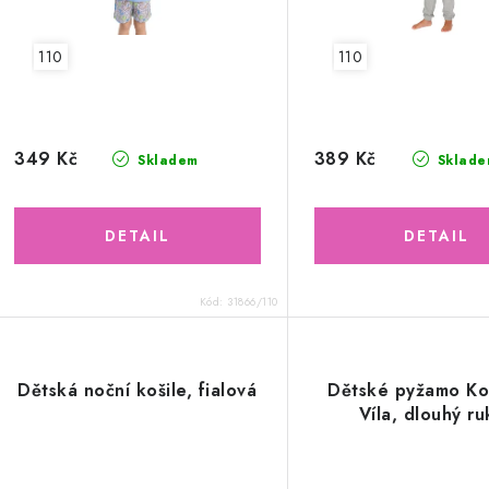
110
110
349 Kč
389 Kč
Skladem
Sklade
Kód:
31866/110
Dětská noční košile, fialová
Dětské pyžamo Ko
Víla, dlouhý r