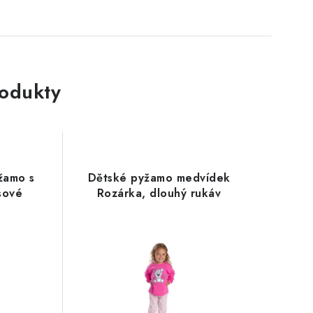
rodukty
žamo s
Dětské pyžamo medvídek
sové
Rozárka, dlouhý rukáv