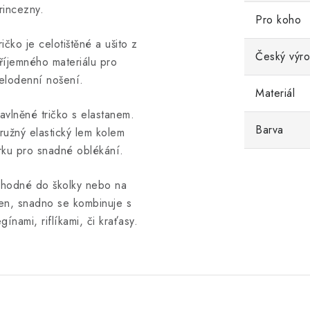
rincezny.
Pro koho
ričko je celotištěné a ušito z
Český výr
říjemného materiálu pro
elodenní nošení.
Materiál
avlněné tričko s elastanem.
Barva
ružný elastický lem kolem
rku pro snadné oblékání.
hodné do školky nebo na
en, snadno se kombinuje s
egínami, riflíkami, či kraťasy.