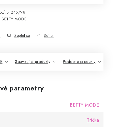
ží:
31245/98
:
BETTY MODE
k
Zeptat se
Sdílet
DE
Související produkty
Podobné produkty
vé parametry
BETTY MODE
Trička