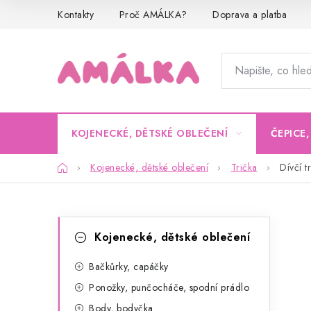
Přejít
Kontakty
Proč AMÁLKA?
Doprava a platba
na
obsah
KOJENECKÉ, DĚTSKÉ OBLEČENÍ
ČEPICE
Domů
Kojenecké, dětské oblečení
Trička
Dívčí t
P
K
Přeskočit
Kojenecké, dětské oblečení
kategorie
a
o
t
Bačkůrky, capáčky
s
Ponožky, punčocháče, spodní prádlo
e
t
Body, bodyčka