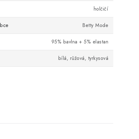
holčičí
obce
Betty Mode
95% bavlna + 5% elastan
bílá, růžová, tyrkysová