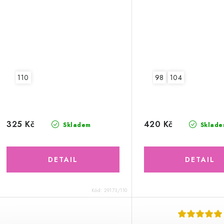
110
98
104
325 Kč
420 Kč
Skladem
Sklade
Kód:
29173/110