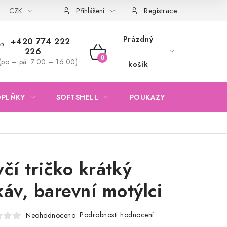
CZK
Obchodní podmínky
Podmínky ochrany osobních údajů
Přihlášení
Registrace
Prázdný
+420 774 222
226
NÁKUPNÍ
(po – pá: 7:00 – 16:00)
košík
KOŠÍK
OPLŇKY
SOFTSHELL
POUKAZY
KONTAKTY
včí tričko krátký
káv, barevní motýlci
Podrobnosti hodnocení
Neohodnoceno