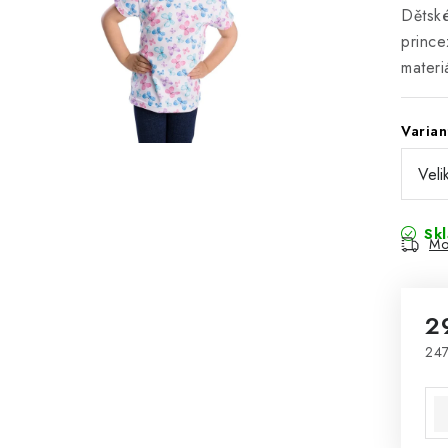
Dětské
prince
materi
Varian
Sk
Mo
2
247
Mě