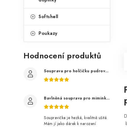
Softshell
Poukazy
Hodnocení produktů
Souprava pro holčičku pudrově růžová, ptáčci květy
Bavlněná souprava pro miminko, zvířátka v lese
D
Soupravička je hezká, kvalitně ušitá.
b
Mám jí jako dárek k narození