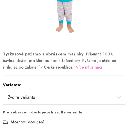
Kontakty
Proč AMÁLKA?
Doprava a platba
Tabulka velikostí
Postup pro vrácení a výměnu
Velkoobchod
Obchodní podmínky
Podmínky ochrany osobních údajů
Blog
Tyrkysové pyžamo s obrázkem mašinky
. Příjemná 100%
bavlna ideální pro klidnou noc a krásné sny.
Pyžamo je ušito od
střihu až po zabalení v České republice.
Více informací
Varianta:
Pro zobrazení dostupnosti zvolte variantu
Možnosti doručení