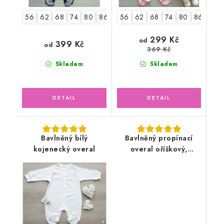
56
62
68
74
80
86
92
56
62
68
74
80
86
2.jak
299 Kč
od
399 Kč
od
369 Kč
Skladem
Skladem
Bavlněný bílý
Bavlněný propínací
kojenecký overal
overal oříškový,
sedmikrásky