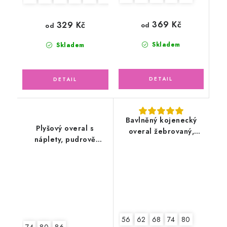
369 Kč
329 Kč
od
od
Skladem
Skladem
Bavlněný kojenecký
Plyšový overal s
overal žebrovaný,
náplety, pudrově
zelený mojito
růžový
56
62
68
74
80