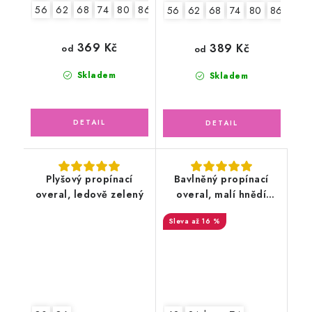
56
62
68
74
80
86
92
56
62
68
74
80
86
92
369 Kč
389 Kč
od
od
Skladem
Skladem
Plyšový propínací
Bavlněný propínací
overal, ledově zelený
overal, malí hnědí
medvídci
až 16 %