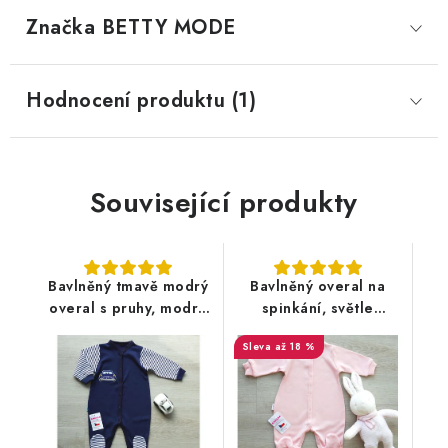
Značka
 BETTY MODE
Hodnocení produktu (1)
Související produkty
Bavlněný tmavě modrý
Bavlněný overal na
overal s pruhy, modré
spinkání, světle
autíčko
lososový
až 18 %