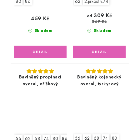
80
86
62
2.jakost v.74
309 Kč
od
459 Kč
369 Kč
Skladem
Skladem
Bavlněný propínací
Bavlněný kojenecký
overal, oříškový
overal, tyrkysový
56
62
68
74
80
56
62
68
74
80
86
92
2.jakost v.62