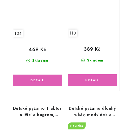
110
104
389 Kč
469 Kč
Skladem
Skladem
Dětské pyžamo Traktor
Dětské pyžamo dlouhý
s lžící a bagrem,
rukáv, medvídek a
dlouhý rukáv
hvězdičky
Novinka