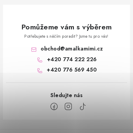
Pomůžeme vám s výběrem
Potřebujete s něčím poradit? Jsme tu pro vás!
obchod
@
amalkamimi.cz
+420 774 222 226
+420 776 569 450
Z
á