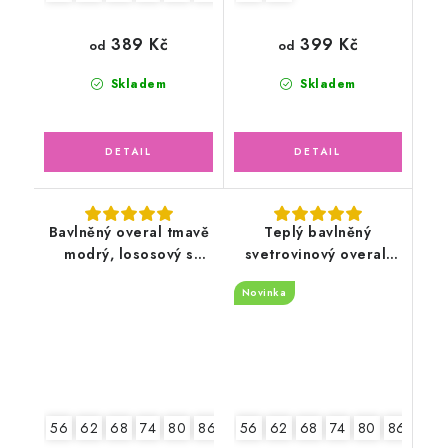
389 Kč
399 Kč
od
od
Skladem
Skladem
Bavlněný overal tmavě
Teplý bavlněný
modrý, lososový s
svetrovinový overal,
květy
smetanový
Novinka
56
62
68
74
80
86
56
62
68
74
80
86
92