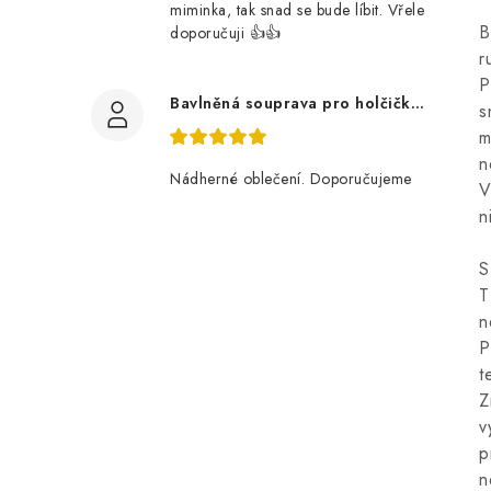
miminka, tak snad se bude líbit. Vřele
B
doporučuji 👍👍
r
P
Bavlněná souprava pro holčičku, tmavé květy
s
m
n
Nádherné oblečení. Doporučujeme
V
n
S
T
n
P
t
Z
v
p
n