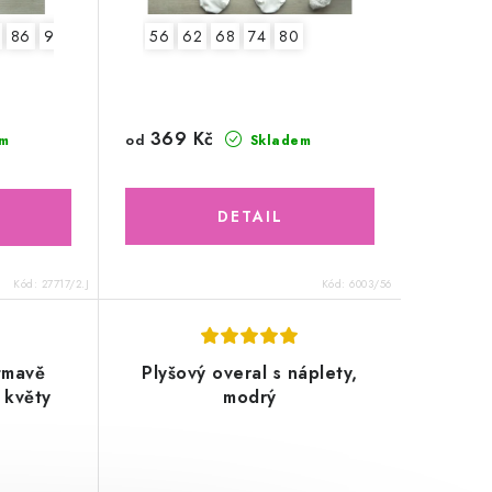
86
92
2.jakost v.68
56
62
68
74
80
369 Kč
od
m
Skladem
Kód:
27717/2.J
Kód:
6003/56
tmavě
Plyšový overal s náplety,
 květy
modrý