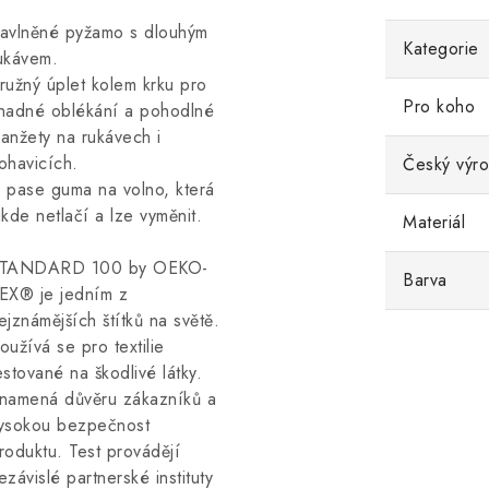
avlněné pyžamo s dlouhým
Kategorie
ukávem.
ružný úplet kolem krku pro
Pro koho
nadné oblékání a pohodlné
anžety na rukávech i
ohavicích.
Český výr
 pase guma na volno, která
ikde netlačí a lze vyměnit.
Materiál
TANDARD 100 by OEKO-
Barva
EX® je jedním z
ejznámějších štítků na světě.
oužívá se pro textilie
estované na škodlivé látky.
namená důvěru zákazníků a
ysokou bezpečnost
roduktu.
Test provádějí
ezávislé partnerské instituty