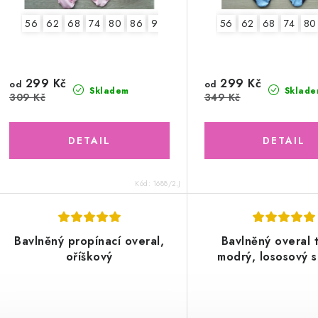
56
62
68
74
80
86
92
2.jakost v.74
56
62
68
74
80
299 Kč
299 Kč
od
od
Skladem
Sklade
309 Kč
349 Kč
Kód:
1688/2.J
Bavlněný propínací overal,
Bavlněný overal 
oříškový
modrý, lososový s