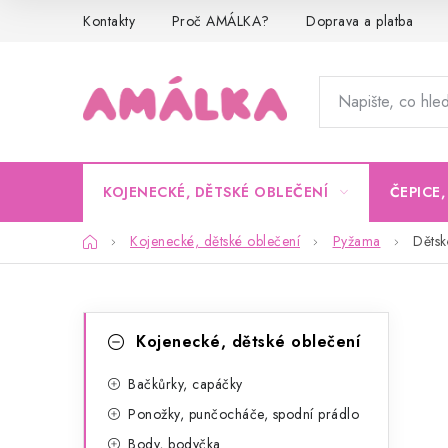
Přejít
Kontakty
Proč AMÁLKA?
Doprava a platba
na
obsah
KOJENECKÉ, DĚTSKÉ OBLEČENÍ
ČEPICE
Domů
Kojenecké, dětské oblečení
Pyžama
Dětsk
P
K
Přeskočit
Kojenecké, dětské oblečení
kategorie
a
o
t
Bačkůrky, capáčky
s
Ponožky, punčocháče, spodní prádlo
e
t
Body, bodyčka