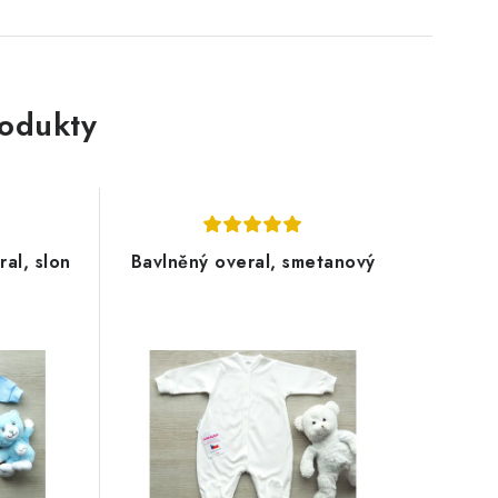
rodukty
al, slon
Bavlněný overal, smetanový