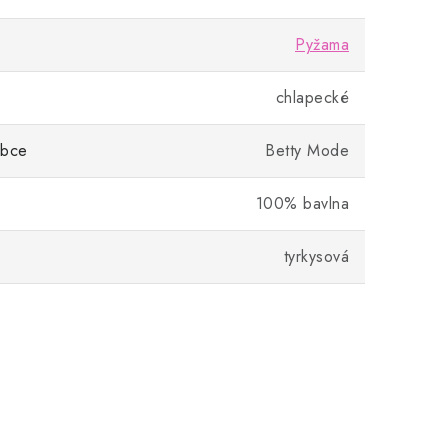
Pyžama
chlapecké
obce
Betty Mode
100% bavlna
tyrkysová