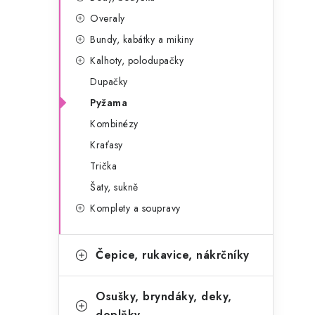
g
r
Overaly
o
Bundy, kabátky a mikiny
a
r
Kalhoty, polodupačky
n
i
Dupačky
e
n
Pyžama
í
Kombinézy
Kraťasy
p
Trička
a
Šaty, sukně
n
Komplety a soupravy
e
Čepice, rukavice, nákrčníky
l
Osušky, bryndáky, deky,
doplňky