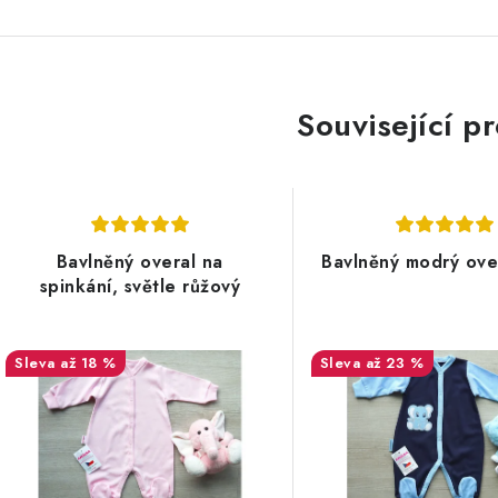
Související p
Bavlněný overal na
Bavlněný modrý over
spinkání, světle růžový
až 18 %
až 23 %