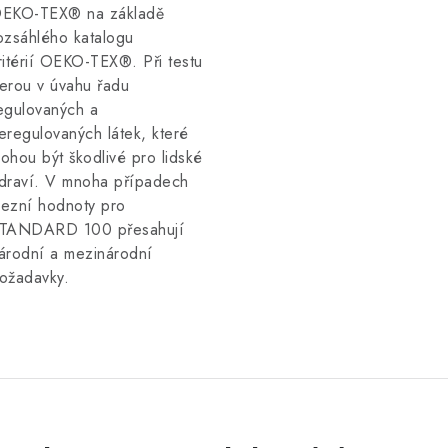
EKO-TEX® na základě
ozsáhlého katalogu
ritérií OEKO-TEX®
. Při testu
erou v úvahu řadu
egulovaných a
eregulovaných látek, které
ohou být škodlivé pro lidské
draví. V mnoha případech
ezní hodnoty pro
TANDARD 100 přesahují
árodní a mezinárodní
ožadavky.