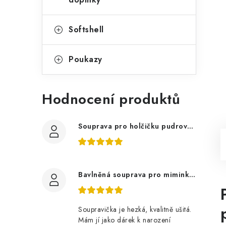
Softshell
Poukazy
Hodnocení produktů
Souprava pro holčičku pudrově růžová, ptáčci květy
Bavlněná souprava pro miminko, zvířátka v lese
Soupravička je hezká, kvalitně ušitá.
Mám jí jako dárek k narození