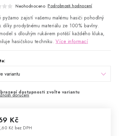
Podrobnosti hodnocení
Neohodnoceno
 pyžamo zajistí vašemu malému hasiči pohodlný
 díky prodyšnému materiálu ze 100% bavlny.
model s dlouhým rukávem potěší každého kluka,
miluje hasičskou techniku.
Více informací
ta:
brazení dostupnosti zvolte variantu
žnosti doručení
69 Kč
,60 Kč bez DPH
rná cena: