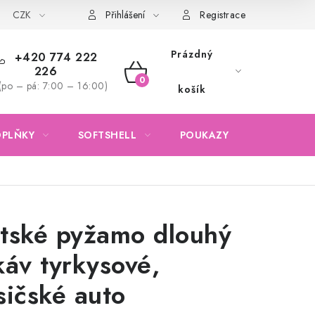
CZK
Obchodní podmínky
Podmínky ochrany osobních údajů
Přihlášení
Registrace
Prázdný
+420 774 222
226
NÁKUPNÍ
(po – pá: 7:00 – 16:00)
košík
KOŠÍK
OPLŇKY
SOFTSHELL
POUKAZY
KONTAKTY
tské pyžamo dlouhý
káv tyrkysové,
sičské auto