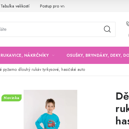
Tabulka velikostí
Postup pro vrácení a výměnu
Velkoobchod
, RUKAVICE, NÁKRČNÍKY
OSUŠKY, BRYNDÁKY, DEKY, D
é pyžamo dlouhý rukáv tyrkysové, hasičské auto
Dě
Novinka
ru
ha