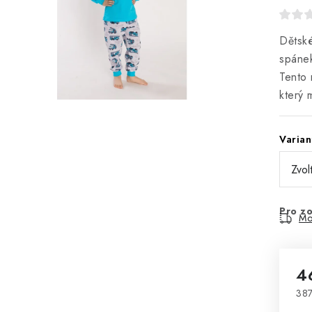
Dětské
spánek
Tento 
který 
Varian
Pro zo
Mo
4
387
Mě