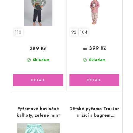
110
92
104
399 Kč
389 Kč
od
Skladem
Skladem
Pyžamové bavlněné
Dětské pyžamo Traktor
kalhoty, zelené mint
s lžící a bagrem,
dlouhý rukáv