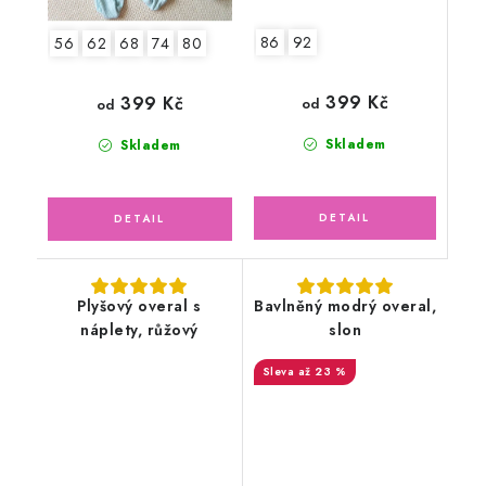
86
92
56
62
68
74
80
399 Kč
399 Kč
od
od
Skladem
Skladem
Plyšový overal s
Bavlněný modrý overal,
náplety, růžový
slon
až 23 %