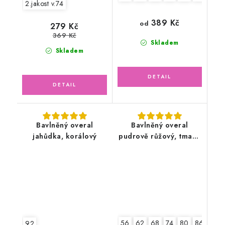
2.jakost v.74
389 Kč
od
279 Kč
369 Kč
Skladem
Skladem
Bavlněný overal
Bavlněný overal
jahůdka, korálový
pudrově růžový, tmavé
květy
56
62
68
74
80
86
92
92