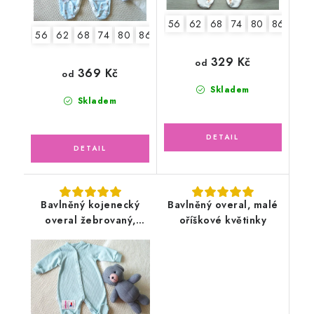
56
62
68
74
80
86
92
56
62
68
74
80
86
329 Kč
od
369 Kč
od
Skladem
Skladem
Bavlněný kojenecký
Bavlněný overal, malé
overal žebrovaný,
oříškové květinky
zelený mojito