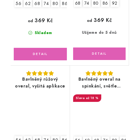
68
74
80
86
92
56
62
68
74
80
86
92
369 Kč
369 Kč
od
od
Ušijeme do 5 dnů
Skladem
Bavlněný růžový
Bavlněný overal na
overal, vyšitá aplikace
spinkání, světle
lososový
až 18 %