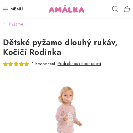
Přejít
Hleda
na
obsah
Pyžama
KOJENECKÉ, DĚTSKÉ OBLEČENÍ
Dětské pyžamo dlouhý rukáv,
ČEPICE, RUKAVICE, NÁKRČNÍKY
Kočičí Rodinka
OSUŠKY, BRYNDÁKY, DEKY, DOPLŇKY
Podrobnosti hodnocení
1 hodnocení
SOFTSHELL
POUKAZY
KONTAKTY
HODNOCENÍ OBCHODU