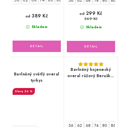
56
62
68
74
80
86
92
56
62
68
74
80
86
2.jak
299 Kč
od
389 Kč
od
369 Kč
Skladem
Skladem
Bavlněný kojenecký
Bavlněný světlý overal
overal růžový Beruška,
tyrkys
motýlek
24 %
56
62
68
74
80
86
92