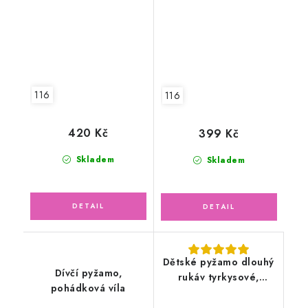
116
116
420 Kč
399 Kč
Skladem
Skladem
Dětské pyžamo dlouhý
Dívčí pyžamo,
rukáv tyrkysové,
pohádková víla
mašinka