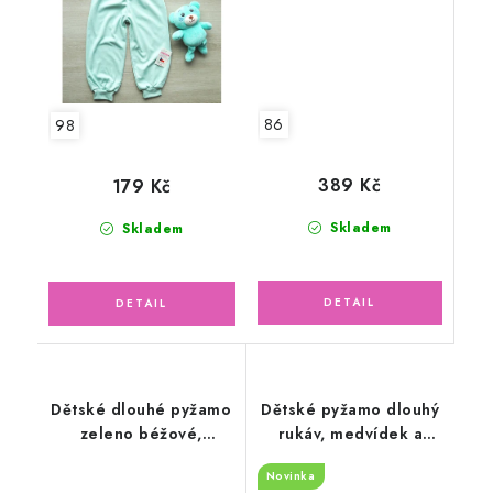
86
98
389 Kč
179 Kč
Skladem
Skladem
Dětské dlouhé pyžamo
Dětské pyžamo dlouhý
zeleno béžové,
rukáv, medvídek a
Jedeme do Hajan
hvězdičky
Novinka