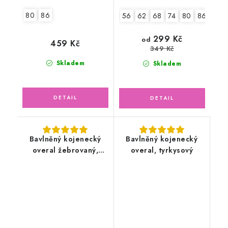
80
86
56
62
68
74
80
86
92
299 Kč
od
459 Kč
349 Kč
Skladem
Skladem
Bavlněný kojenecký
Bavlněný kojenecký
overal žebrovaný,
overal, tyrkysový
bílý/smetanový