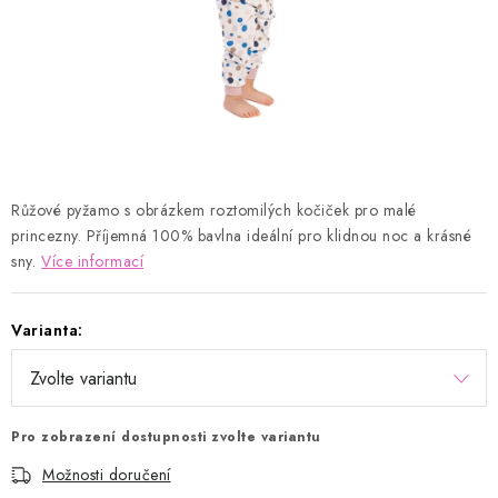
Kontakty
Proč AMÁLKA?
Doprava a platba
Tabulka velikostí
Postup pro vrácení a výměnu
Velkoobchod
Obchodní podmínky
Podmínky ochrany osobních údajů
Blog
Růžové pyžamo s obrázkem roztomilých kočiček pro malé
princezny. Příjemná 100% bavlna ideální pro klidnou noc a krásné
sny.
Více informací
Varianta:
Pro zobrazení dostupnosti zvolte variantu
Možnosti doručení