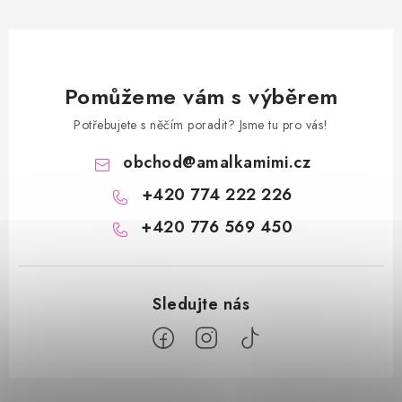
Pomůžeme vám s výběrem
Potřebujete s něčím poradit? Jsme tu pro vás!
obchod
@
amalkamimi.cz
+420 774 222 226
+420 776 569 450
Z