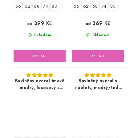
56
62
68
74
80
56
62
68
74
80
399 Kč
369 Kč
od
od
Skladem
Skladem
Bavlněný overal tmavě
Bavlněný overal s
modrý, lososový s
náplety, modrý/šedý
květy
melír