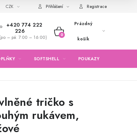
CZK
Obchodní podmínky
Podmínky ochrany osobních údajů
Přihlášení
Registrace
Prázdný
+420 774 222
226
NÁKUPNÍ
(po – pá: 7:00 – 16:00)
košík
KOŠÍK
OPLŇKY
SOFTSHELL
POUKAZY
KONTAKTY
vlněné tričko s
ouhým rukávem,
žové