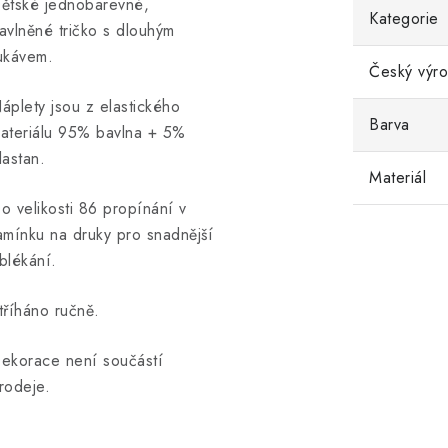
ětské jednobarevné,
Kategorie
avlněné tričko s dlouhým
ukávem.
Český výr
áplety jsou z elastického
Barva
ateriálu 95% bavlna + 5%
lastan.
Materiál
o velikosti 86 propínání v
amínku na druky pro snadnější
blékání.
tříháno ručně.
ekorace není součástí
rodeje.