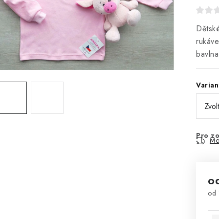
Dětské
rukáve
bavlna
Varian
Pro zo
Mo
o
od
Mě