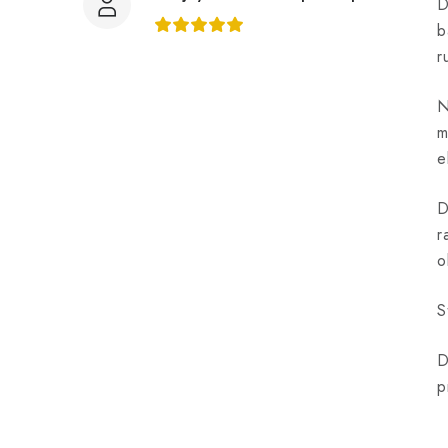
D
b
r
N
m
e
D
r
o
S
D
p