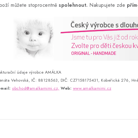
boží můžete stoprocentně
spolehnout.
Nakupujete zde
přím
akturační údaje výrobce AMÁLKA
enáta Vehovská, IČ: 88128563, DIČ: CZ7158175431, Kobeřická 276, Hně
-mail:
obchod@amalkamimi.cz,
Web:
www.amalkamimi.cz