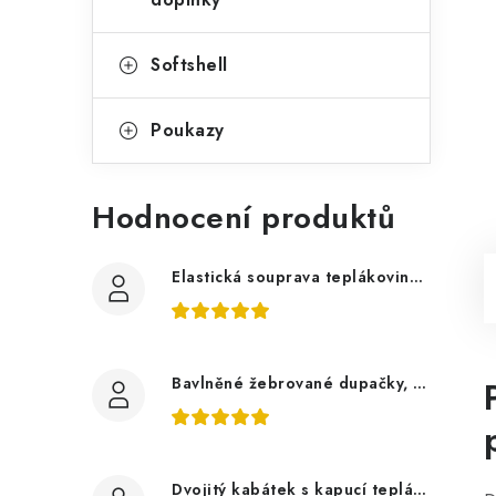
Softshell
Poukazy
Hodnocení produktů
Elastická souprava teplákovina tmavě šedá, bagry
Bavlněné žebrované dupačky, zelené mojito
Dvojitý kabátek s kapucí teplákovina, auta