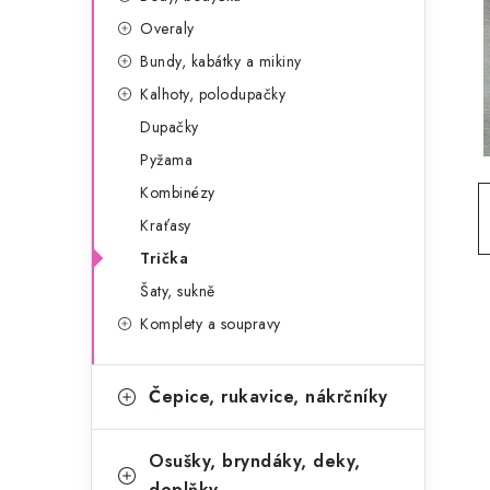
g
r
Overaly
o
Bundy, kabátky a mikiny
a
r
Kalhoty, polodupačky
n
i
Dupačky
e
n
Pyžama
í
Kombinézy
Kraťasy
p
Trička
a
Šaty, sukně
n
Komplety a soupravy
e
Čepice, rukavice, nákrčníky
l
Osušky, bryndáky, deky,
doplňky