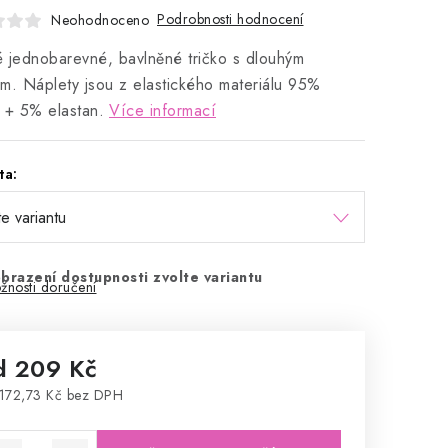
Podrobnosti hodnocení
Neohodnoceno
 jednobarevné, bavlněné tričko s dlouhým
m. Náplety jsou z elastického materiálu 95%
 + 5% elastan.
Více informací
ta:
brazení dostupnosti zvolte variantu
žnosti doručení
d
209 Kč
172,73 Kč
bez DPH
rná cena: