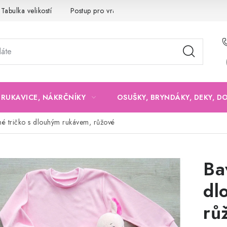
Tabulka velikostí
Postup pro vrácení a výměnu
Velkoobchod
, RUKAVICE, NÁKRČNÍKY
OSUŠKY, BRYNDÁKY, DEKY, D
né tričko s dlouhým rukávem, růžové
Ba
dl
rů