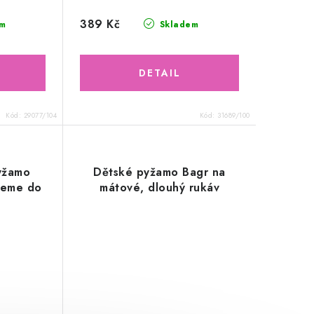
389 Kč
m
Skladem
Kód:
29077/104
Kód:
31689/100
yžamo
Dětské pyžamo Bagr na
deme do
mátové, dlouhý rukáv