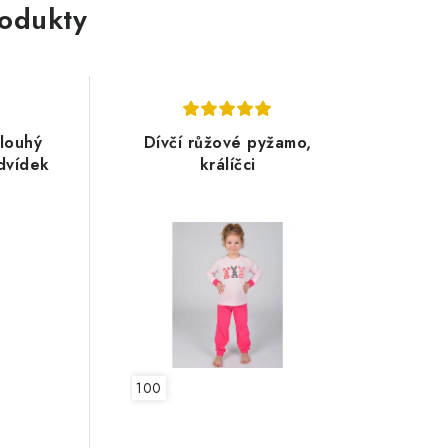
rodukty
louhý
Dívčí růžové pyžamo,
dvídek
králíčci
100