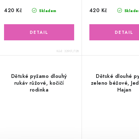
420 Kč
420 Kč
Skladem
Sklade
Kód:
32901/128
Dětské pyžamo dlouhý
Dětské dlouhé p
rukáv růžové, kočičí
zeleno béžové, Je
rodinka
Hajan