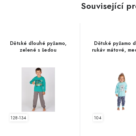
Související p
Dětské dlouhé pyžamo,
Dětské pyžamo d
zelené s šedou
rukáv mátové, me
128-134
104