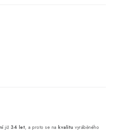
ní
již
34 let
,
a proto se na
kvalitu
vyráběného