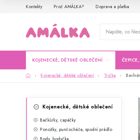
Přejít
Kontakty
Proč AMÁLKA?
Doprava a platba
na
obsah
KOJENECKÉ, DĚTSKÉ OBLEČENÍ
ČEPICE
Domů
Kojenecké, dětské oblečení
Trička
Bavlně
P
K
Přeskočit
Kojenecké, dětské oblečení
kategorie
a
o
t
Bačkůrky, capáčky
s
Ponožky, punčocháče, spodní prádlo
e
t
Body, bodyčka