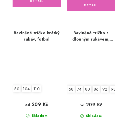
Bavlněné tričko krátký
Bavlněné tričko s
rukáv, fotbal
dlouhým rukávem,
růžové
80
104
110
68
74
80
86
92
98
104
209 Kč
209 Kč
od
od
Skladem
Skladem