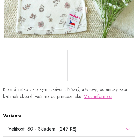
Kontakty
Proč AMÁLKA?
Doprava a platba
Tabulka velikostí
Postup pro vrácení a výměnu
Velkoobchod
Obchodní podmínky
Podmínky ochrany osobních údajů
Blog
Krásné tričko s krátkým rukávem. Něžný, ažurový, botanický vzor
květinek okouzlí vaši malou princezničku.
Více informací
Varianta: