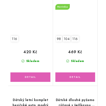
hasičské auto
Novinka
116
98
104
116
420 Kč
469 Kč
Skladem
Skladem
Dětský letní komplet
Dětské dlouhé pyžamo
hasičské auto, modrý
růžové s šeříkovou,