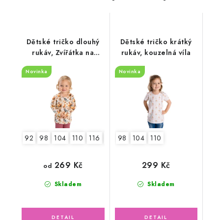
Dětské tričko dlouhý
Dětské tričko krátký
rukáv, Zvířátka na
rukáv, kouzelná víla
louce
Novinka
Novinka
92
98
104
110
116
122
98
104
110
269 Kč
299 Kč
od
Skladem
Skladem