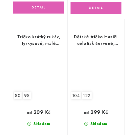
Tričko krátký rukáv,
Dětské tričko Hasiči
tyrkysové, malé
celotisk červené,
květinky
dlouhý rukáv
80
98
104
122
209 Kč
299 Kč
od
od
Skladem
Skladem