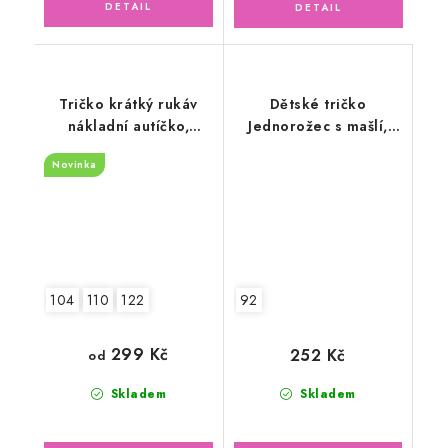
Tričko krátký rukáv
Dětské tričko
nákladní autíčko,
Jednorožec s mašlí,
modré
dlouhý rukáv
Novinka
104
110
122
92
299 Kč
252 Kč
od
Skladem
Skladem