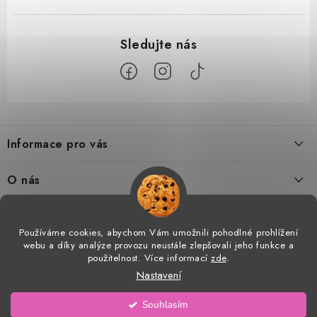
Z
á
Informace pro vás
p
a
Doprava a platba
O nás
t
Tabulka velikostí
í
Kontakty
Doprava a online platby
Vrácení a výměna
Používáme cookies, abychom Vám umožnili pohodlné prohlížení
Proč AMÁLKA?
webu a díky analýze provozu neustále zlepšovali jeho funkce a
Facebook
Obchodní podmínky
použitelnost. Více informací
zde
.
Velkoobchod
Nastavení
Podmínky ochrany osobních údajů
Prohlášení o shodě
Copyright 2026
AMÁLKA
. Všechna práva vyhrazena.
Upravit nastavení cookies
Souhlasím
Vytvořil Shoptet
Blog