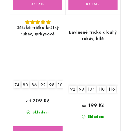
Dětské tričko krátký
Bavlněné tričko dlouhý
rukáv, tyrkysové
rukáv, bílé
74
80
86
92
98
104
92
98
104
110
116
122
209 Kč
od
199 Kč
od
Skladem
Skladem