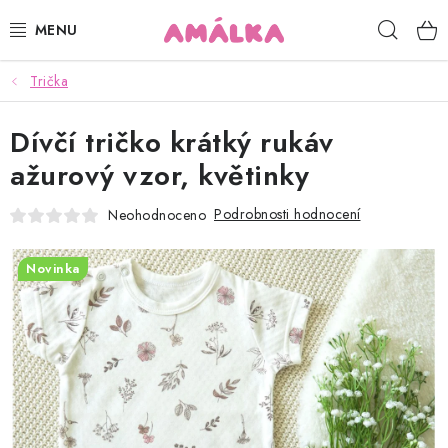
Přejít
Hleda
na
obsah
Trička
KOJENECKÉ, DĚTSKÉ OBLEČENÍ
Dívčí tričko krátký rukáv
ČEPICE, RUKAVICE, NÁKRČNÍKY
ažurový vzor, květinky
OSUŠKY, BRYNDÁKY, DEKY, DOPLŇKY
Podrobnosti hodnocení
Neohodnoceno
SOFTSHELL
Novinka
POUKAZY
KONTAKTY
HODNOCENÍ OBCHODU