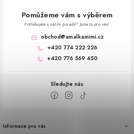
Pomůžeme vám s výběrem
Potřebujete s něčím poradit? Jsme tu pro vás!
obchod
@
amalkamimi.cz
+420 774 222 226
+420 776 569 450
Z
á
Informace pro vás
p