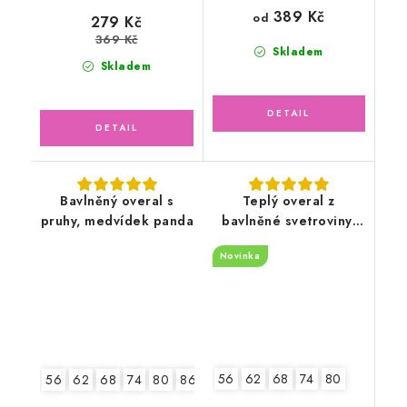
389 Kč
od
279 Kč
369 Kč
Skladem
Skladem
Bavlněný overal s
Teplý overal z
pruhy, medvídek panda
bavlněné svetroviny,
bílý
Novinka
56
62
68
74
80
56
62
68
74
80
86
92