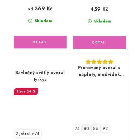
369 Kč
459 Kč
od
Skladem
Skladem
Pruhovaný overal s
Bavlněný světlý overal
náplety, medvídek
tyrkys
panda
24 %
74
80
86
92
2.jakost v.74