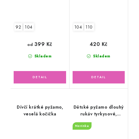
92
104
104
110
399 Kč
420 Kč
od
Skladem
Skladem
Dívčí krátké pyžamo,
Dětské pyžamo dlouhý
veselá kočička
rukáv tyrkysové,
hasičské auto
Novinka