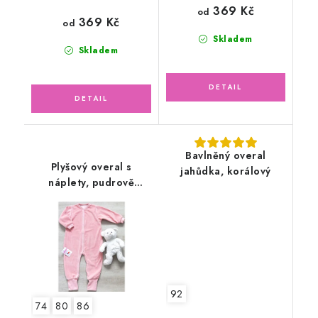
369 Kč
od
369 Kč
od
Skladem
Skladem
Bavlněný overal
Plyšový overal s
jahůdka, korálový
náplety, pudrově
růžový
92
74
80
86