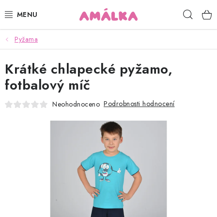
Přejít
Hleda
na
obsah
Pyžama
KOJENECKÉ, DĚTSKÉ OBLEČENÍ
Krátké chlapecké pyžamo,
ČEPICE, RUKAVICE, NÁKRČNÍKY
fotbalový míč
OSUŠKY, BRYNDÁKY, DEKY, DOPLŇKY
Podrobnosti hodnocení
Neohodnoceno
SOFTSHELL
POUKAZY
KONTAKTY
HODNOCENÍ OBCHODU