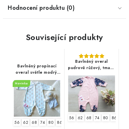
Hodnocení produktu (0)
Související produkty
Bavlněný overal
Bavlněný propínací
pudrově růžový, tmavé
overal světle modrý,
květy
malá liška
Novinka
56
62
68
74
80
86
92
56
62
68
74
80
86