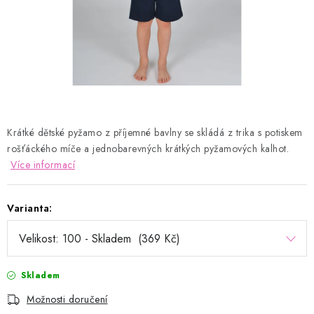
Kontakty
Proč AMÁLKA?
Doprava a platba
Tabulka velikostí
Postup pro vrácení a výměnu
Velkoobchod
Obchodní podmínky
Podmínky ochrany osobních údajů
Blog
Krátké d
ětské
pyžamo
z příjemné bavlny se skládá z trika s potiskem
rošťáckého míče a
jednobarevných krátkých
pyžamových kalhot.
Více informací
Varianta:
Skladem
Možnosti doručení