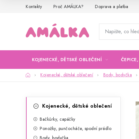
Přejít
Kontakty
Proč AMÁLKA?
Doprava a platba
na
obsah
KOJENECKÉ, DĚTSKÉ OBLEČENÍ
ČEPICE
Domů
Kojenecké, dětské oblečení
Body, bodyčka
P
K
Přeskočit
Kojenecké, dětské oblečení
kategorie
a
o
t
Bačkůrky, capáčky
s
Ponožky, punčocháče, spodní prádlo
e
t
Body, bodyčka