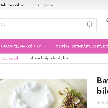
Tabulka velikostí
Postup pro vrácení a výměnu
Velkoobchod
, RUKAVICE, NÁKRČNÍKY
OSUŠKY, BRYNDÁKY, DEKY, D
Body rolák
Bavlněné body roláček, bílé
Ba
bíl