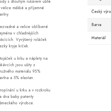
ody s dlouhým rukávem ušité
 velice měkké a příjemné
Český výr
avlny.
Barva
ezvadné a velice oblíbené
ejména v chladnějších
Materiál
ěsících. Vyvýšený roláček
ezky kryje krček.
tojáček u krku a náplety na
ukávcích jsou ušity z
ružného materiálu 95%
avlna a 5% elastan.
ropínání u krku a v rozkroku
a dva baby patenty
ěmeckého výrobce.