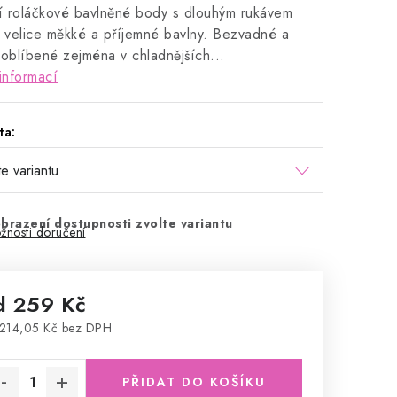
ní roláčkové bavlněné body s dlouhým rukávem
z velice měkké a příjemné bavlny. Bezvadné a
 oblíbené zejména v chladnějších...
informací
ta:
brazení dostupnosti zvolte variantu
žnosti doručení
d
259 Kč
214,05 Kč
bez DPH
rná cena:
PŘIDAT DO KOŠÍKU