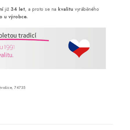
ní
již
34 let
,
a proto se na
kvalitu
vyráběného
o u výrobce.
vošice, 74735