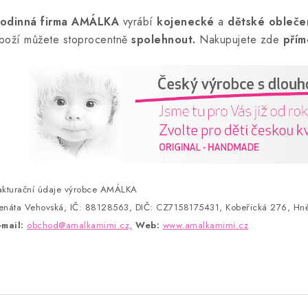
odinná firma AMÁLKA
vyrábí
kojenecké
a
dětské obleče
boží můžete stoprocentně
spolehnout.
Nakupujete zde
přím
akturační údaje výrobce AMÁLKA
enáta Vehovská, IČ: 88128563, DIČ: CZ7158175431, Kobeřická 276, Hně
-mail:
obchod@amalkamimi.cz,
Web:
www.amalkamimi.cz