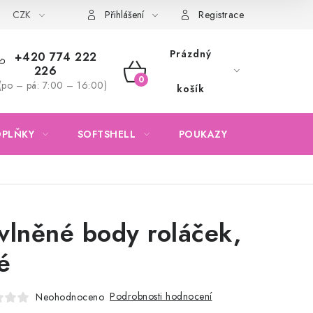
CZK
Obchodní podmínky
Podmínky ochrany osobních údajů
Přihlášení
Registrace
Prázdný
+420 774 222
226
NÁKUPNÍ
(po – pá: 7:00 – 16:00)
košík
KOŠÍK
OPLŇKY
SOFTSHELL
POUKAZY
KONTAKTY
vlněné body roláček,
é
Podrobnosti hodnocení
Neohodnoceno