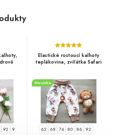
rodukty
kalhoty,
Elastické rostoucí kalhoty
udrově
teplákovina, zvířátka Safari
Novinka
92
98
104
62
68
74
80
86
92