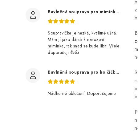
b
z
Bavlněná souprava pro miminko, zvířátka v lese
b
B
Soupravička je hezká, kvalitně ušitá.
Mám jí jako dárek k narození
z
miminka, tak snad se bude líbit. Vřele
m
doporučuji 👍👍
h
Bavlněná souprava pro holčičku, tmavé květy
S
r
p
Nádherné oblečení. Doporučujeme
b
P
n
n