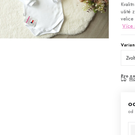
Kvalit
ušité 
velice
Více 
Varian
Pro zo
Mo
o
od
Mě