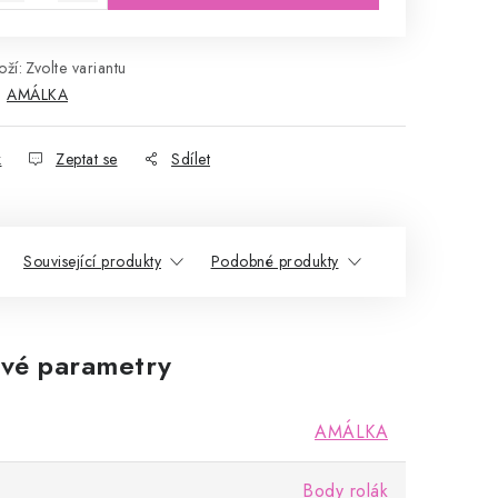
ží:
Zvolte variantu
:
AMÁLKA
k
Zeptat se
Sdílet
Související produkty
Podobné produkty
vé parametry
AMÁLKA
Body rolák