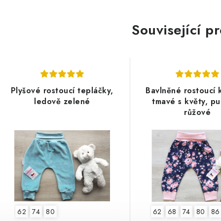
Související p
Plyšové rostoucí tepláčky,
Bavlněné rostoucí 
ledově zelené
tmavé s květy, p
růžové
62
74
80
62
68
74
80
86