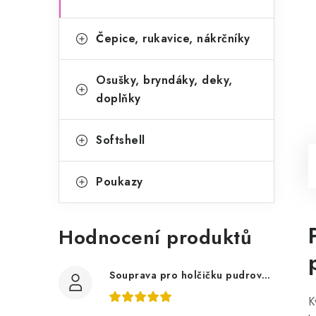
Čepice, rukavice, nákrčníky
Osušky, bryndáky, deky,
doplňky
Softshell
Poukazy
Hodnocení produktů
Souprava pro holčičku pudrově růžová, ptáčci květy
K