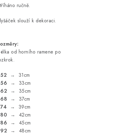
tříháno ručně.
lyšáček slouží k dekoraci.
ozměry:
élka od horního ramene po
ozkrok.
.52
→ 31cm
.56
→ 33cm
.62
→ 35cm
.68
→ 37cm
.74
→ 39cm
.80
→ 42cm
.86
→ 45cm
.92
→ 48cm