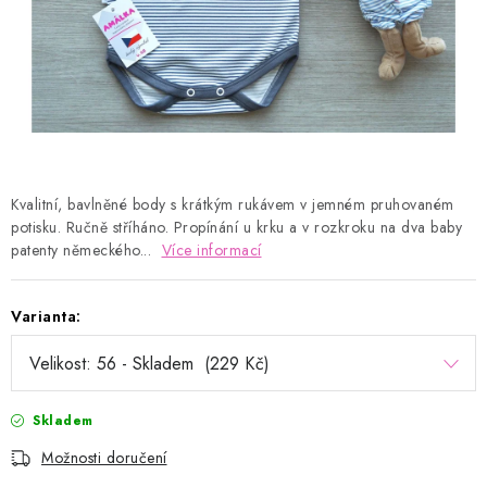
Kontakty
Proč AMÁLKA?
Doprava a platba
Tabulka velikostí
Postup pro vrácení a výměnu
Velkoobchod
Obchodní podmínky
Podmínky ochrany osobních údajů
Blog
Kvalitní, bavlněné body s krátkým rukávem v jemném pruhovaném
potisku. Ručně stříháno. Propínání u krku a v rozkroku na dva baby
patenty německého...
Více informací
Varianta:
Skladem
Možnosti doručení