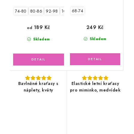
68-74
74-80
80-86
92-98
104-110
249 Kč
189 Kč
od
Skladem
Skladem
Bavlněné kraťasy s
Elastické letní kraťasy
náplety, květy
pro miminko, medvídek