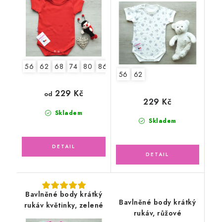
56
62
68
74
80
86
92
56
62
229 Kč
od
229 Kč
Skladem
Skladem
Bavlněné body krátký
Bavlněné body krátký
rukáv květinky, zelené
rukáv, růžové