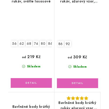
rukáv, světle lososové
rukáv, ažurový vzor,
pejsek Snoopy
56
62
68
74
80
86
92
86
92
219 Kč
309 Kč
od
od
Skladem
Skladem
Bavlněné body krátký
Bavlněné body krátký
rukáv ažurový vzor,