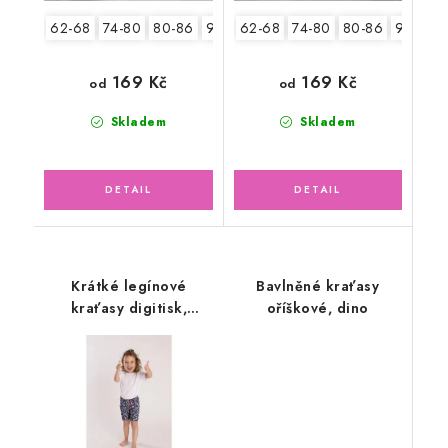
62-68
74-80
80-86
92-98
62-68
104-110
74-80
80-86
92-98
169 Kč
169 Kč
od
od
Skladem
Skladem
Krátké legínové
Bavlněné kraťasy
kraťasy digitisk,
oříškové, dino
barevné květinky