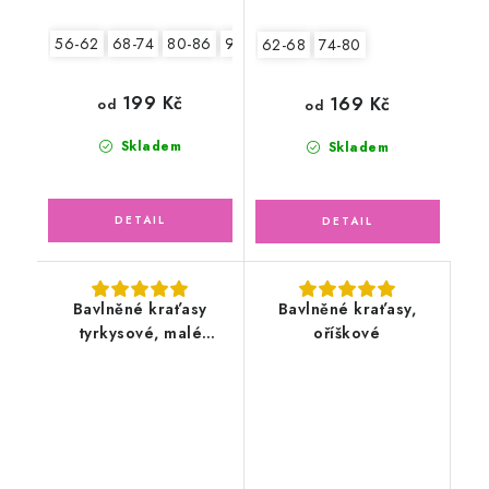
56-62
68-74
80-86
92-98
62-68
74-80
199 Kč
169 Kč
od
od
Skladem
Skladem
Bavlněné kraťasy
Bavlněné kraťasy,
tyrkysové, malé
oříškové
květinky