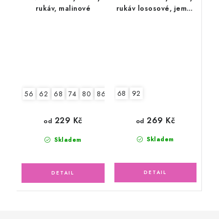
rukáv, malinové
rukáv lososové, jemný
ažurový vzor
68
92
56
62
68
74
80
86
92
269 Kč
229 Kč
od
od
Skladem
Skladem