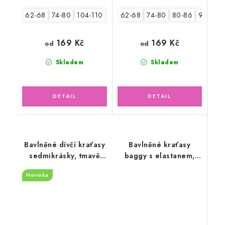
62-68
74-80
104-110
62-68
74-80
80-86
92-98
169 Kč
169 Kč
od
od
Skladem
Skladem
Bavlněné dívčí kraťasy
Bavlněné kraťasy
sedmikrásky, tmavě
baggy s elastanem,
modré
kamarádi zvířátka
Novinka