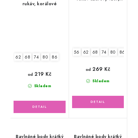
rukáv, korálové
pudrově růžové
56
62
68
74
80
86
92
62
68
74
80
86
269 Kč
od
219 Kč
od
Skladem
Skladem
Bavlněné body krátký
Bavlněné body krátký