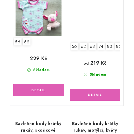
56
62
56
62
68
74
80
86
92
229 Kč
219 Kč
od
Skladem
Skladem
Bavlněné body krátký
Bavlněné body krátký
rukáv, skořicové
rukáv, motýlci, květy