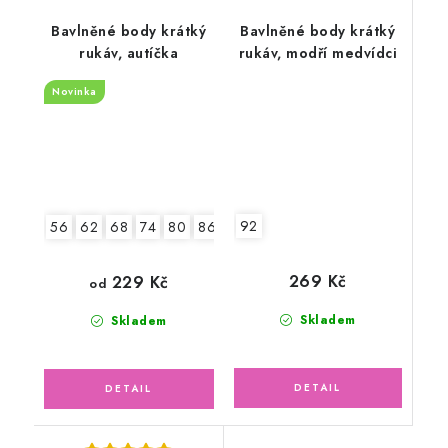
Bavlněné body krátký
Bavlněné body krátký
rukáv, autíčka
rukáv, modří medvídci
Novinka
92
56
62
68
74
80
86
92
269 Kč
229 Kč
od
Skladem
Skladem