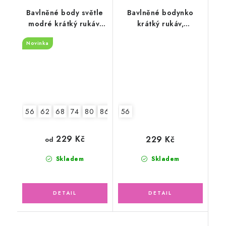
Bavlněné body světle
Bavlněné bodynko
modré krátký rukáv,
krátký rukáv,
malá liška
šedomodré pruhy
Novinka
56
62
68
74
80
86
92
56
229 Kč
229 Kč
od
Skladem
Skladem