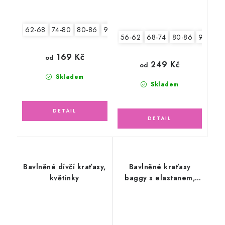
62-68
74-80
80-86
92-98
104-110
56-62
68-74
80-86
92-98
169 Kč
od
249 Kč
od
Skladem
Skladem
Bavlněné dívčí kraťasy,
Bavlněné kraťasy
květinky
baggy s elastanem,
kamarádi zvířátka