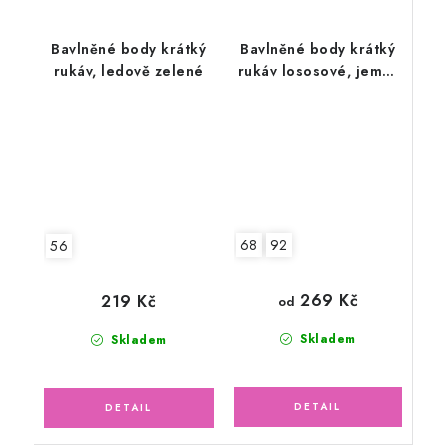
Bavlněné body krátký
Bavlněné body krátký
rukáv, ledově zelené
rukáv lososové, jemný
ažurový vzor
68
92
56
269 Kč
219 Kč
od
Skladem
Skladem