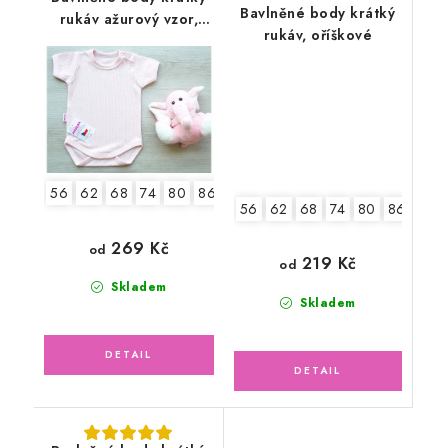
Bavlněné body krátký
rukáv ažurový vzor,
rukáv, oříškové
pudrově růžové
56
62
68
74
80
86
92
56
62
68
74
80
86
92
269 Kč
od
219 Kč
od
Skladem
Skladem