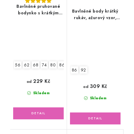
Bavlněné pruhované
Bavlněné body krátký
bodynko s krátkým
rukáv, ažurový vzor,
rukávem
pejsek Snoopy
56
62
68
74
80
86
92
86
92
229 Kč
od
309 Kč
od
Skladem
Skladem