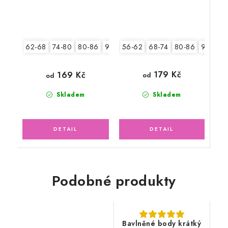
56-62
68-74
80-86
92-98
62-68
74-80
80-86
92-98
104-110
179 Kč
169 Kč
od
od
Skladem
Skladem
Podobné produkty
Bavlněné body krátký