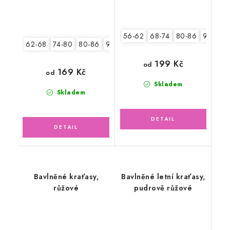
56-62
68-74
80-86
92-98
62-68
74-80
80-86
92-98
104-110
199 Kč
od
169 Kč
od
Skladem
Skladem
Bavlněné kraťasy,
Bavlněné letní kraťasy,
růžové
pudrově růžové