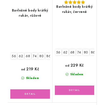
Bavlněné body krátký
Bavlněné body krátký
rukáv, červené
rukáv, růžové
56
62
68
74
80
86
92
56
62
68
74
80
86
92
229 Kč
od
219 Kč
od
Skladem
Skladem