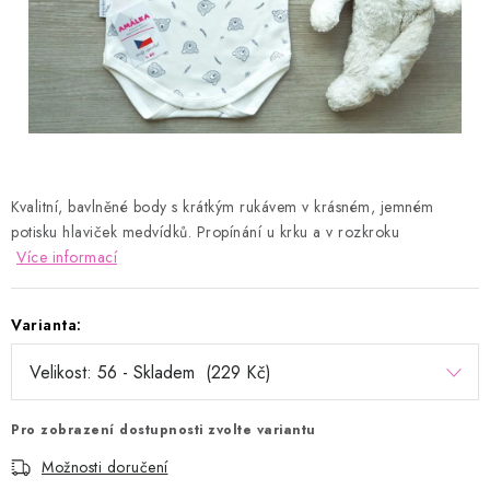
Kontakty
Proč AMÁLKA?
Doprava a platba
Tabulka velikostí
Postup pro vrácení a výměnu
Velkoobchod
Obchodní podmínky
Podmínky ochrany osobních údajů
Blog
Kvalitní, bavlněné body s krátkým rukávem v krásném, jemném
potisku hlaviček medvídků. Propínání u krku a v rozkroku
Více informací
Varianta:
Pro zobrazení dostupnosti zvolte variantu
Možnosti doručení