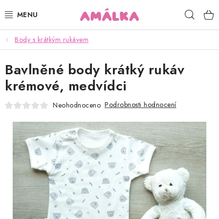
Přejít
Hleda
na
obsah
Body s krátkým rukávem
KOJENECKÉ, DĚTSKÉ OBLEČENÍ
Bavlněné body krátký rukáv
ČEPICE, RUKAVICE, NÁKRČNÍKY
krémové, medvídci
OSUŠKY, BRYNDÁKY, DEKY, DOPLŇKY
Podrobnosti hodnocení
Neohodnoceno
SOFTSHELL
POUKAZY
KONTAKTY
HODNOCENÍ OBCHODU