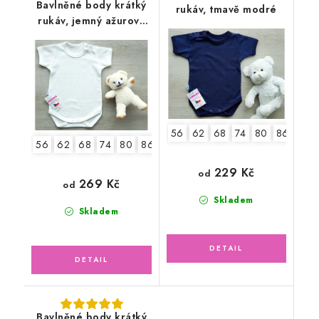
Bavlněné body krátký
rukáv, tmavě modré
rukáv, jemný ažurový
vzor, smetanové
56
62
68
74
80
86
92
56
62
68
74
80
86
92
229 Kč
od
269 Kč
od
Skladem
Skladem
Bavlněné body krátký