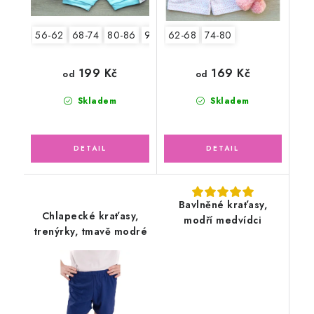
56-62
68-74
80-86
92-98
62-68
74-80
199 Kč
169 Kč
od
od
Skladem
Skladem
Bavlněné kraťasy,
Chlapecké kraťasy,
modří medvídci
trenýrky, tmavě modré