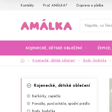
Přejít
Kontakty
Proč AMÁLKA?
Doprava a platba
na
obsah
KOJENECKÉ, DĚTSKÉ OBLEČENÍ
ČEPICE
Domů
Kojenecké, dětské oblečení
Body, bodyčka
P
K
Přeskočit
Kojenecké, dětské oblečení
kategorie
a
o
t
Bačkůrky, capáčky
s
Ponožky, punčocháče, spodní prádlo
e
t
Body, bodyčka