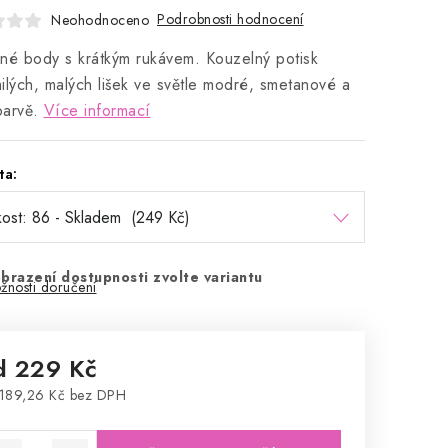
Podrobnosti hodnocení
Neohodnoceno
né body s krátkým rukávem. Kouzelný potisk
ilých, malých lišek ve světle modré, smetanové a
arvě.
Více informací
ta:
brazení dostupnosti zvolte variantu
žnosti doručení
d
229 Kč
189,26 Kč
bez DPH
rná cena: