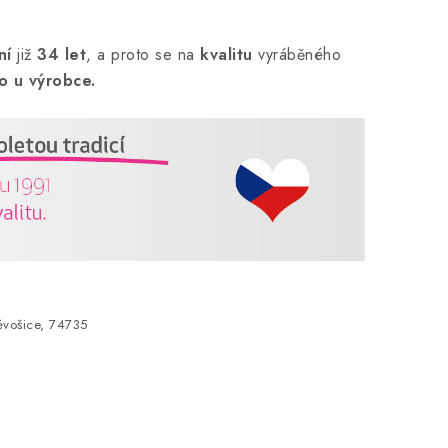
ní
již
34 let
,
a proto se na
kvalitu
vyráběného
o u výrobce.
vošice, 74735