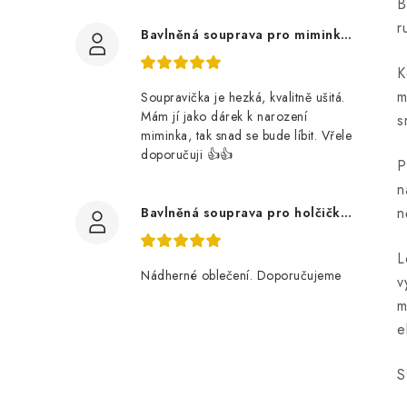
B
r
Bavlněná souprava pro miminko, zvířátka v lese
K
m
Soupravička je hezká, kvalitně ušitá.
Mám jí jako dárek k narození
s
miminka, tak snad se bude líbit. Vřele
doporučuji 👍👍
P
n
n
Bavlněná souprava pro holčičku, tmavé květy
L
Nádherné oblečení. Doporučujeme
v
m
e
S