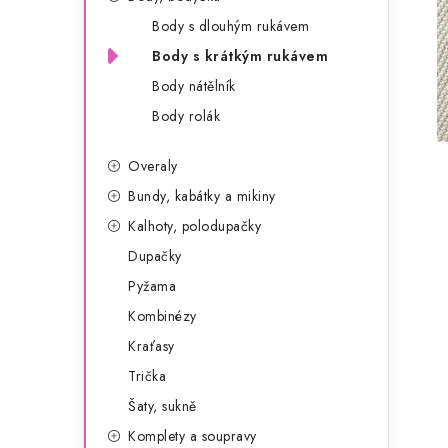
g
r
Body s dlouhým rukávem
o
Body s krátkým rukávem
a
r
Body nátělník
n
i
Body rolák
e
n
Overaly
í
Bundy, kabátky a mikiny
p
Kalhoty, polodupačky
a
Dupačky
Pyžama
n
Kombinézy
e
Kraťasy
l
Trička
Šaty, sukně
Komplety a soupravy