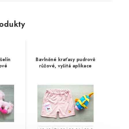
rodukty
šelín
Bavlněné kraťasy pudrově
sové
růžové, vyšitá aplikace