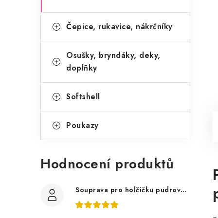
Čepice, rukavice, nákrčníky
Osušky, bryndáky, deky,
doplňky
Softshell
Poukazy
Hodnocení produktů
Souprava pro holčičku pudrově růžová, ptáčci květy