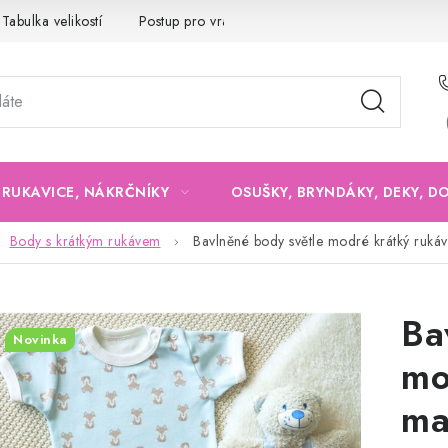
Tabulka velikostí
Postup pro vrácení a výměnu
Velkoobchod
, RUKAVICE, NÁKRČNÍKY
OSUŠKY, BRYNDÁKY, DEKY, D
Body s krátkým rukávem
Bavlněné body světle modré krátký rukáv,
Ba
Novinka
mo
ma