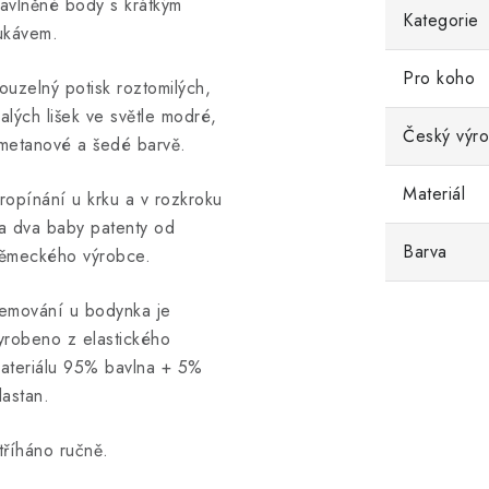
avlněné body s krátkým
Kategorie
ukávem.
Pro koho
ouzelný potisk roztomilých,
alých lišek ve světle modré,
Český výr
metanové a šedé barvě.
Materiál
ropínání u krku a v rozkroku
a dva baby patenty od
Barva
ěmeckého výrobce.
emování u bodynka je
yrobeno z elastického
ateriálu 95% bavlna + 5%
lastan.
tříháno ručně.