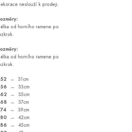
ekorace neslouží k prodeji.
ozměry:
élka od horního ramene po
ozkrok.
ozměry:
élka od horního ramene po
ozkrok.
.52
→ 31cm
.56
→ 33cm
.62
→ 35cm
.68
→ 37cm
.74
→ 39cm
.80
→ 42cm
.86
→ 45cm