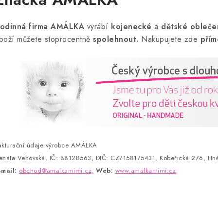
odinná firma AMÁLKA
vyrábí
kojenecké
a
dětské obleče
boží můžete stoprocentně
spolehnout.
Nakupujete zde
přím
akturační údaje výrobce AMÁLKA
enáta Vehovská, IČ: 88128563, DIČ: CZ7158175431, Kobeřická 276, Hně
-mail:
obchod@amalkamimi.cz,
Web:
www.amalkamimi.cz