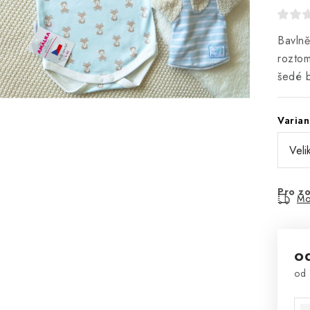
Bavlně
roztom
šedé b
Varian
Pro zo
Mo
o
od
Mě