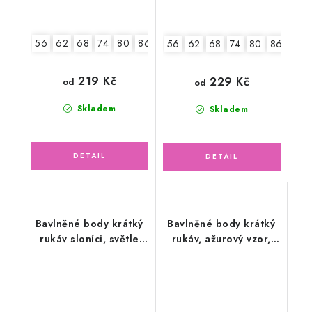
56
62
68
74
80
86
92
56
62
68
74
80
86
92
219 Kč
229 Kč
od
od
Skladem
Skladem
Bavlněné body krátký
Bavlněné body krátký
rukáv sloníci, světle
rukáv, ažurový vzor,
růžové
pejsek Snoopy