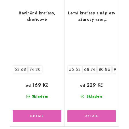
Bavlněné kraťasy,
Letní kraťasy s náplety
skořicové
ažurový vzor,
smetanové
62-68
74-80
56-62
68-74
80-86
92-98
169 Kč
229 Kč
od
od
Skladem
Skladem