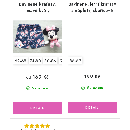
Bavlněné kraťasy,
Bavlněné, letní kraťasy
tmavé květy
s náplety, skořicové
56-62
62-68
74-80
80-86
92-98
104-110
199 Kč
169 Kč
od
Skladem
Skladem