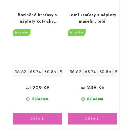
Bavlněné kraťasy s
Letní kraťasy s náplety
náplety kotvička,
mušelín, bílé
modré
Novinka
Novinka
56-62
68-74
80-86
92-98
56-62
68-74
80-86
92-98
249 Kč
209 Kč
od
od
Skladem
Skladem