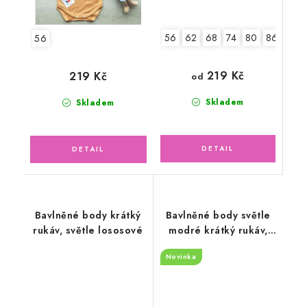
56
62
68
74
80
86
92
56
219 Kč
219 Kč
od
Skladem
Skladem
Bavlněné body krátký
Bavlněné body světle
rukáv, světle lososové
modré krátký rukáv,
malá liška
Novinka