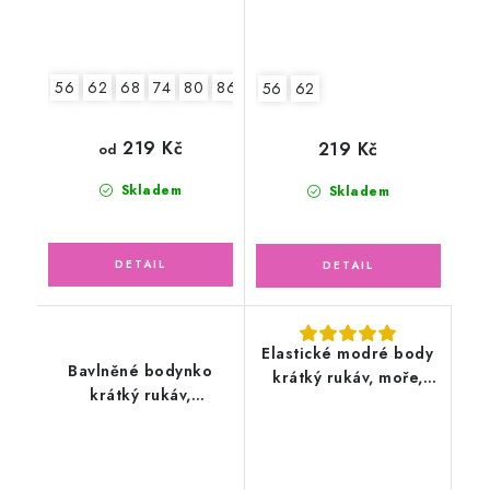
56
62
68
74
80
86
92
56
62
219 Kč
219 Kč
od
Skladem
Skladem
Elastické modré body
Bavlněné bodynko
krátký rukáv, moře,
krátký rukáv,
lodičky
šedomodré pruhy