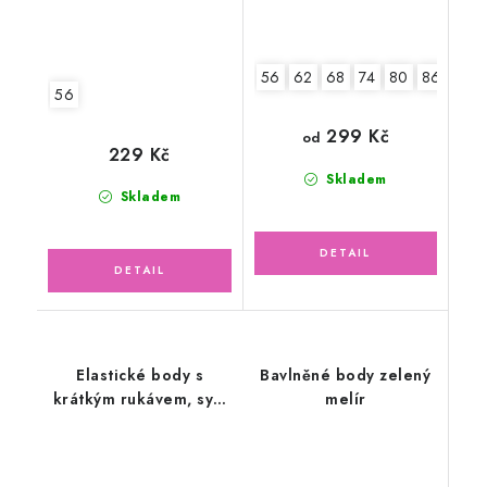
56
62
68
74
80
86
92
56
299 Kč
od
229 Kč
Skladem
Skladem
Elastické body s
Bavlněné body zelený
krátkým rukávem, sytý
melír
tyrkys