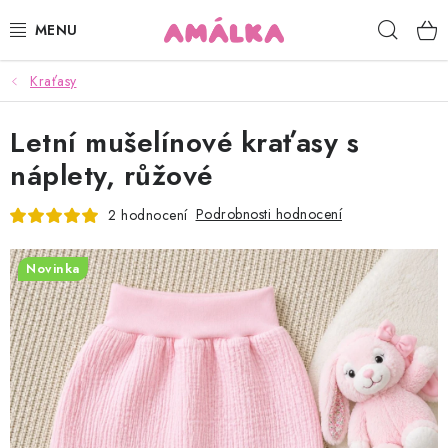
Přejít
Hleda
na
obsah
Kraťasy
KOJENECKÉ, DĚTSKÉ OBLEČENÍ
Letní mušelínové kraťasy s
ČEPICE, RUKAVICE, NÁKRČNÍKY
náplety, růžové
OSUŠKY, BRYNDÁKY, DEKY, DOPLŇKY
Podrobnosti hodnocení
2 hodnocení
SOFTSHELL
Novinka
POUKAZY
KONTAKTY
HODNOCENÍ OBCHODU