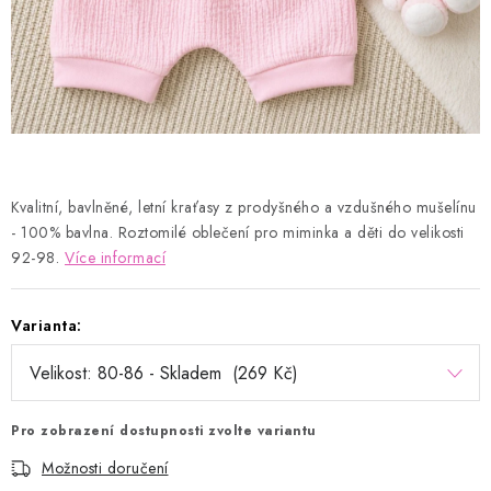
Kontakty
Proč AMÁLKA?
Doprava a platba
Tabulka velikostí
Postup pro vrácení a výměnu
Velkoobchod
Obchodní podmínky
Podmínky ochrany osobních údajů
Blog
Kvalitní, bavlněné, letní kraťasy z prodyšného a vzdušného mušelínu
- 100% bavlna. Roztomilé oblečení pro miminka a děti do velikosti
92-98.
Více informací
Varianta:
Pro zobrazení dostupnosti zvolte variantu
Možnosti doručení