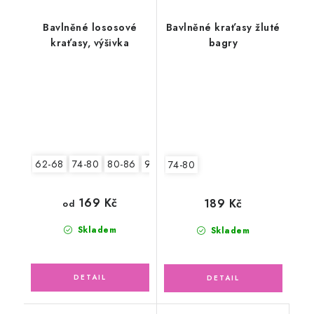
Bavlněné lososové
Bavlněné kraťasy žluté
kraťasy, výšivka
bagry
62-68
74-80
80-86
92-98
104-110
74-80
169 Kč
189 Kč
od
Skladem
Skladem