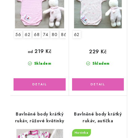
56
62
68
74
80
86
92
62
219 Kč
229 Kč
od
Skladem
Skladem
Bavlněné body krátký
Bavlněné body krátký
rukáv, růžové květinky
rukáv, autíčka
Novinka