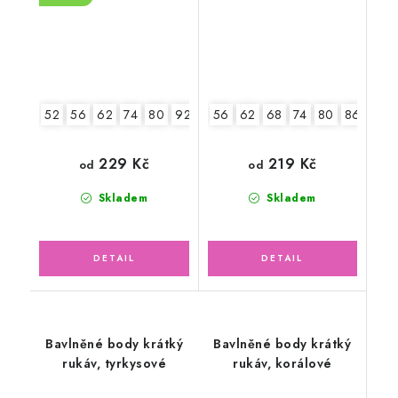
52
56
62
74
80
92
56
62
68
74
80
86
92
229 Kč
219 Kč
od
od
Skladem
Skladem
Bavlněné body krátký
Bavlněné body krátký
rukáv, tyrkysové
rukáv, korálové