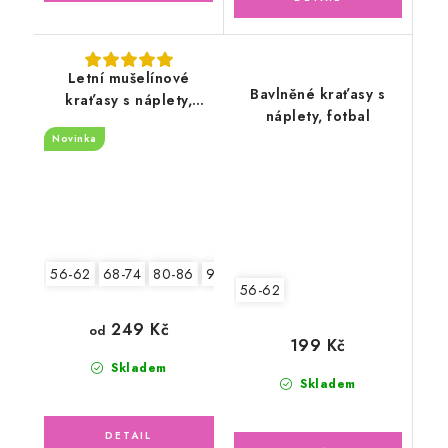
Letní mušelínové
Bavlněné kraťasy s
kraťasy s náplety,
náplety, fotbal
šeříkové
Novinka
56-62
68-74
80-86
92-98
56-62
249 Kč
od
199 Kč
Skladem
Skladem