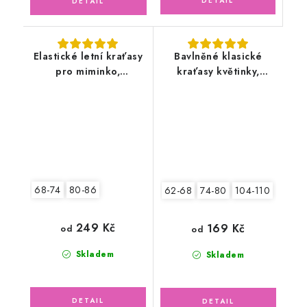
Elastické letní kraťasy
Bavlněné klasické
pro miminko,
kraťasy květinky,
medvídek
zelené
68-74
80-86
62-68
74-80
104-110
249 Kč
169 Kč
od
od
Skladem
Skladem