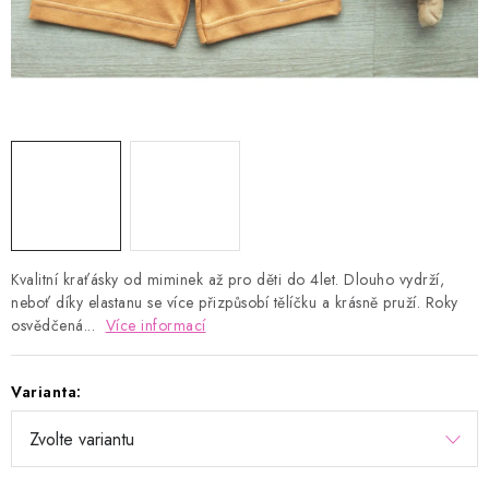
Kontakty
Proč AMÁLKA?
Doprava a platba
Tabulka velikostí
Postup pro vrácení a výměnu
Velkoobchod
Obchodní podmínky
Podmínky ochrany osobních údajů
Blog
Kvalitní kraťásky od miminek až pro děti do 4let. Dlouho vydrží,
neboť díky elastanu se více přizpůsobí tělíčku a krásně pruží. Roky
osvědčená...
Více informací
Varianta: