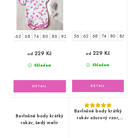
56
62
68
74
80
86
92
62
68
74
80
86
92
229 Kč
229 Kč
od
od
Skladem
Skladem
Bavlněné body krátký
Bavlněné body krátký
rukáv ažurový vzor,
rukáv, šedý melír
pudrově růžové