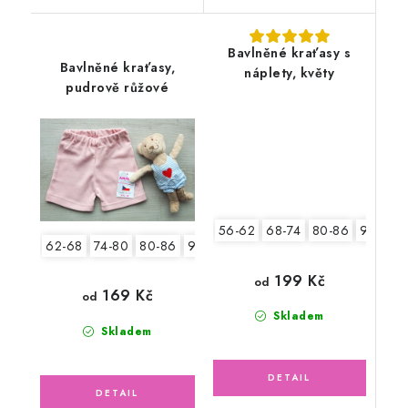
Bavlněné kraťasy s
Bavlněné kraťasy,
náplety, květy
pudrově růžové
56-62
68-74
80-86
92-98
62-68
74-80
80-86
92-98
104-110
199 Kč
od
169 Kč
od
Skladem
Skladem