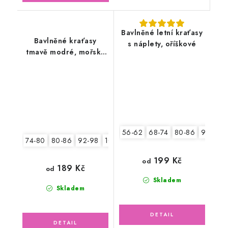
Bavlněné letní kraťasy
Bavlněné kraťasy
s náplety, oříškové
tmavě modré, mořský
svět
56-62
68-74
80-86
92-98
74-80
80-86
92-98
104-110
199 Kč
od
189 Kč
od
Skladem
Skladem