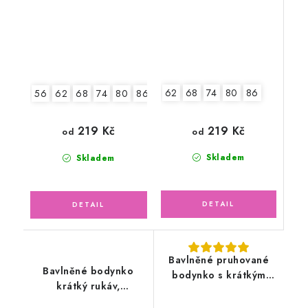
62
68
74
80
86
56
62
68
74
80
86
92
219 Kč
219 Kč
od
od
Skladem
Skladem
Bavlněné pruhované
Bavlněné bodynko
bodynko s krátkým
krátký rukáv,
rukávem
šedomodré pruhy