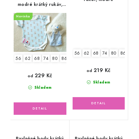
modré krátký rukáv,
malá liška
Novinka
56
62
68
74
80
86
92
56
62
68
74
80
86
92
219 Kč
od
229 Kč
od
Skladem
Skladem
Bavlněné body krátký
Bavlněné body krátký