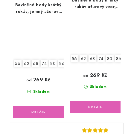
Bavlněné body krátký
rukáv ažurový vzor,
rukáv, jemný ažurový
pudrově růžové
vzor, smetanové
56
62
68
74
80
86
92
56
62
68
74
80
86
92
269 Kč
od
269 Kč
od
Skladem
Skladem