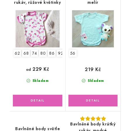
rukáv, růžové květinky
melír
62
68
74
80
86
92
56
229 Kč
219 Kč
od
Skladem
Skladem
Bavlněné body krátký
Bavlněné body světle
rukáv, modré