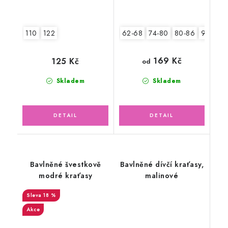
110
122
62-68
74-80
80-86
92-98
169 Kč
125 Kč
od
Skladem
Skladem
Bavlněné švestkově
Bavlněné dívčí kraťasy,
modré kraťasy
malinové
18 %
Akce