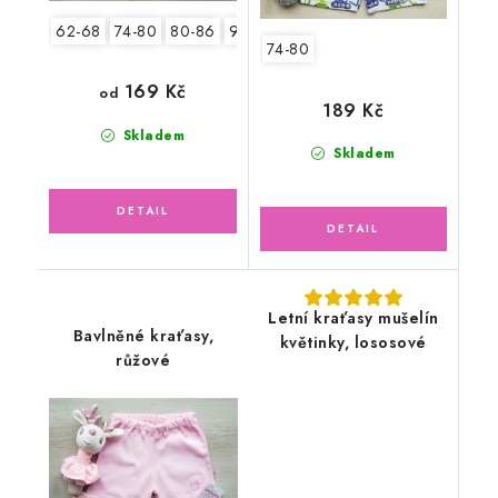
62-68
74-80
80-86
92-98
104-110
74-80
169 Kč
od
189 Kč
Skladem
Skladem
Letní kraťasy mušelín
Bavlněné kraťasy,
květinky, lososové
růžové