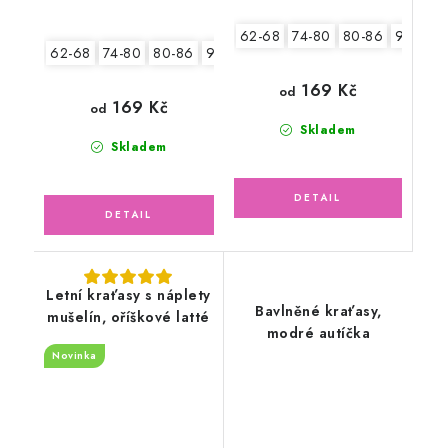
62-68
74-80
80-86
92-98
62-68
74-80
80-86
92-98
104-110
169 Kč
od
169 Kč
od
Skladem
Skladem
Letní kraťasy s náplety
Bavlněné kraťasy,
mušelín, oříškové latté
modré autíčka
Novinka