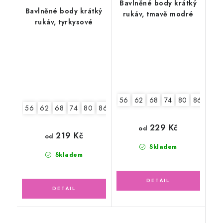
Bavlněné body krátký
Bavlněné body krátký
rukáv, tmavě modré
rukáv, tyrkysové
56
62
68
74
80
86
92
56
62
68
74
80
86
92
229 Kč
od
219 Kč
od
Skladem
Skladem