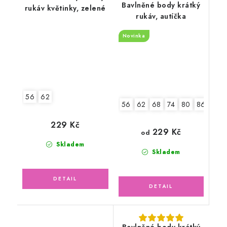
Bavlněné body krátký
rukáv květinky, zelené
rukáv, autíčka
Novinka
56
62
56
62
68
74
80
86
92
229 Kč
229 Kč
od
Skladem
Skladem
Bavlněné body krátký