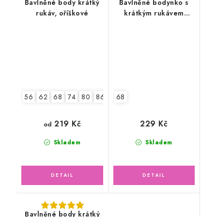
Bavlněné body krátký
Bavlněné bodynko s
rukáv, oříškové
krátkým rukávem
pruhy, tmavě modré
56
62
68
74
80
86
92
68
219 Kč
229 Kč
od
Skladem
Skladem
Bavlněné body krátký