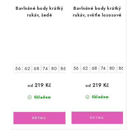
Bavlněné body krátký
Bavlněné body krátký
rukáv, šedé
rukáv, světle lososové
56
62
68
74
80
86
92
56
62
68
74
80
86
92
219 Kč
219 Kč
od
od
Skladem
Skladem