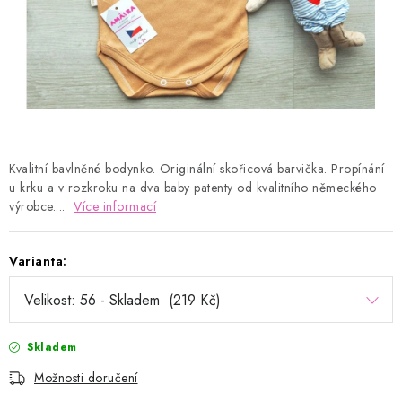
Kontakty
Proč AMÁLKA?
Doprava a platba
Tabulka velikostí
Postup pro vrácení a výměnu
Velkoobchod
Obchodní podmínky
Podmínky ochrany osobních údajů
Blog
Kvalitní bavlněné bodynko. Originální skořicová barvička. Propínání
u krku a v rozkroku na dva baby patenty od kvalitního německého
výrobce....
Více informací
Varianta:
Skladem
Možnosti doručení