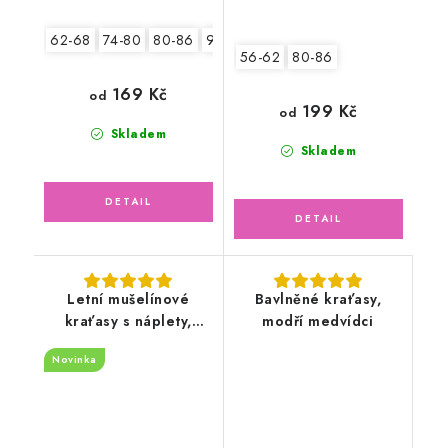
62-68
74-80
80-86
92-98
104-110
56-62
80-86
169 Kč
od
199 Kč
od
Skladem
Skladem
Letní mušelínové
Bavlněné kraťasy,
kraťasy s náplety,
modří medvídci
šeříkové
Novinka