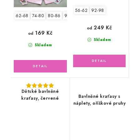
56-62
92-98
62-68
74-80
80-86
92-98
104-110
249 Kč
od
169 Kč
od
Skladem
Skladem
Dětské bavlněné
Bavlněné kraťasy s
kraťasy, červené
náplety, oříškové pruhy