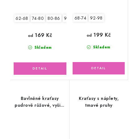
68-74
92-98
62-68
74-80
80-86
92-98
104-110
199 Kč
169 Kč
od
od
Skladem
Skladem
Bavlněné kraťasy
Kraťasy s náplety,
pudrově růžové, vyšitá
tmavé pruhy
aplikace