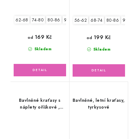
62-68
74-80
80-86
92-98
104-110
56-62
68-74
80-86
92-98
169 Kč
199 Kč
od
od
Skladem
Skladem
Bavlněné kraťasy s
Bavlněné, letní kraťasy,
náplety oříškové ,
tyrkysové
sedmikrásky