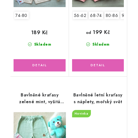
74-80
56-62
68-74
80-86
92-98
199 Kč
189 Kč
od
Skladem
Skladem
Bavlněné kraťasy
Bavlněné letní kraťasy
zelené mint, vyšitá
s náplety, mořský svět
aplikace
Novinka