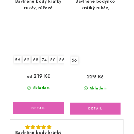
Bavlněné body krátký
Bavlněné bodynko
rukáv, růžové
krátký rukáv,
šedomodré pruhy
56
62
68
74
80
86
92
56
219 Kč
229 Kč
od
Skladem
Skladem
Bavlněné body krátký