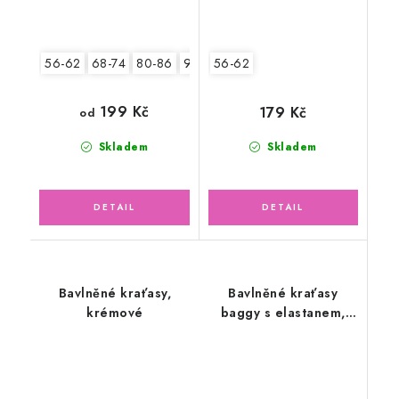
56-62
68-74
80-86
92-98
56-62
199 Kč
179 Kč
od
Skladem
Skladem
Bavlněné kraťasy,
Bavlněné kraťasy
krémové
baggy s elastanem,
kamarádi zvířátka