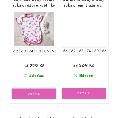
rukáv, růžové květinky
rukáv, jemný ažurový
vzor, smetanové
56
62
68
74
80
86
92
62
68
74
80
86
92
269 Kč
229 Kč
od
od
Skladem
Skladem