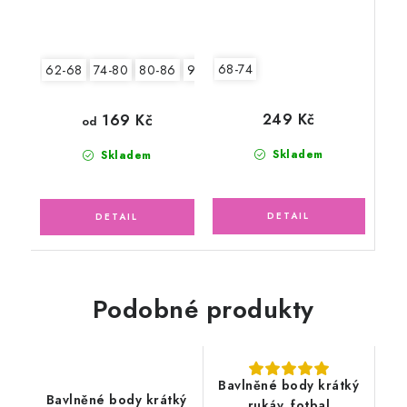
68-74
62-68
74-80
80-86
92-98
104-110
249 Kč
169 Kč
od
Skladem
Skladem
Podobné produkty
Bavlněné body krátký
Bavlněné body krátký
rukáv, fotbal