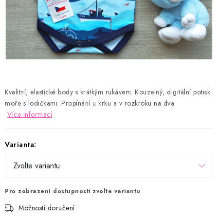
Kontakty
Proč AMÁLKA?
Doprava a platba
Tabulka velikostí
Postup pro vrácení a výměnu
Velkoobchod
Obchodní podmínky
Podmínky ochrany osobních údajů
Blog
Kvalitní, elastické body s krátkým rukávem. Kouzelný, digitální potisk
moře s lodičkami. Propínání u krku a v rozkroku na dva.
Více informací
Varianta:
Pro zobrazení dostupnosti zvolte variantu
Možnosti doručení