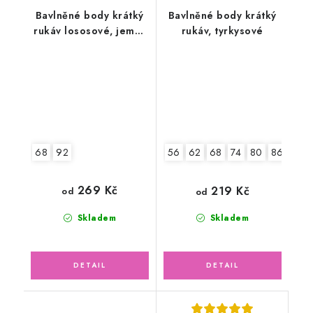
Bavlněné body krátký
Bavlněné body krátký
rukáv lososové, jemný
rukáv, tyrkysové
ažurový vzor
68
92
56
62
68
74
80
86
92
269 Kč
219 Kč
od
od
Skladem
Skladem