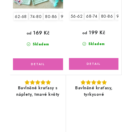
56-62
68-74
80-86
92-98
62-68
74-80
80-86
92-98
104-110
199 Kč
169 Kč
od
od
Skladem
Skladem
Bavlněné kraťasy s
Bavlněné kraťasy,
náplety, tmavé květy
tyrkysové