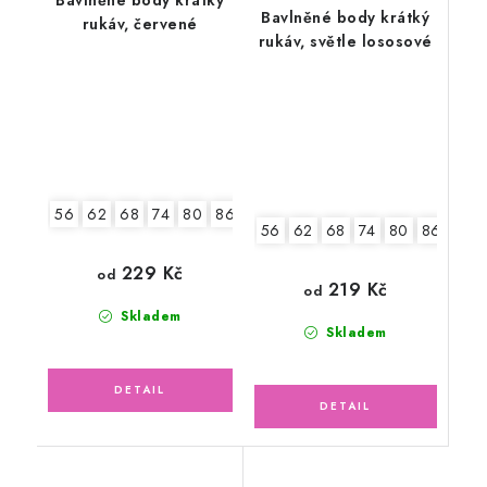
Bavlněné body krátký
Bavlněné body krátký
rukáv, červené
rukáv, světle lososové
56
62
68
74
80
86
92
56
62
68
74
80
86
92
229 Kč
od
219 Kč
od
Skladem
Skladem