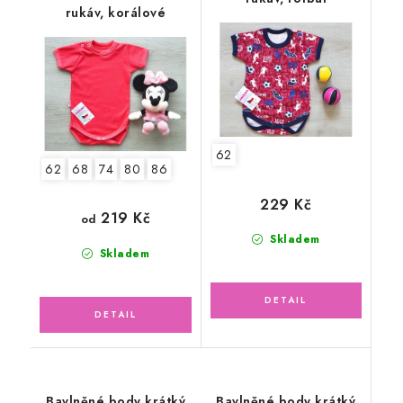
rukáv, korálové
62
62
68
74
80
86
229 Kč
219 Kč
od
Skladem
Skladem
Bavlněné body krátký
Bavlněné body krátký