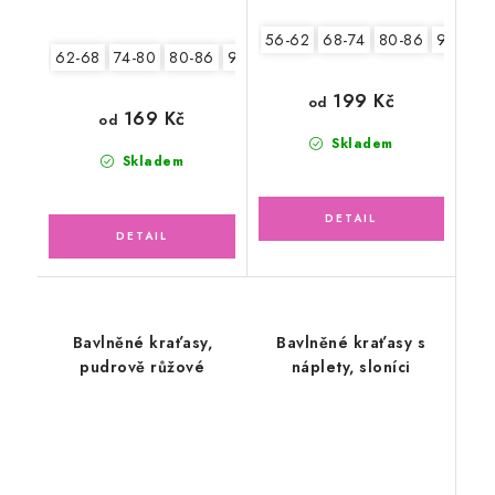
56-62
68-74
80-86
92-98
62-68
74-80
80-86
92-98
104-110
199 Kč
od
169 Kč
od
Skladem
Skladem
Bavlněné kraťasy,
Bavlněné kraťasy s
pudrově růžové
náplety, sloníci