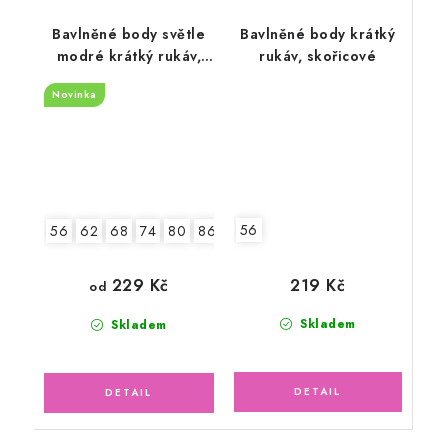
Bavlněné body světle
Bavlněné body krátký
modré krátký rukáv,
rukáv, skořicové
malá liška
Novinka
56
56
62
68
74
80
86
92
219 Kč
229 Kč
od
Skladem
Skladem