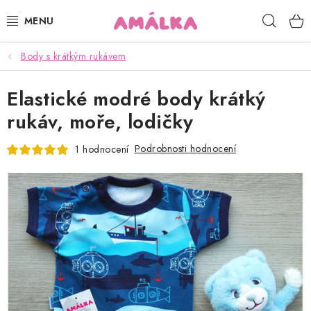
Přejít
Hleda
na
obsah
Body s krátkým rukávem
KOJENECKÉ, DĚTSKÉ OBLEČENÍ
Elastické modré body krátký
ČEPICE, RUKAVICE, NÁKRČNÍKY
rukáv, moře, lodičky
OSUŠKY, BRYNDÁKY, DEKY, DOPLŇKY
Podrobnosti hodnocení
1 hodnocení
SOFTSHELL
POUKAZY
KONTAKTY
HODNOCENÍ OBCHODU