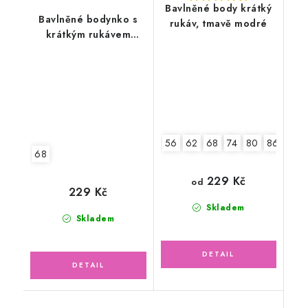
Bavlněné body krátký
Bavlněné bodynko s
rukáv, tmavě modré
krátkým rukávem
pruhy, tmavě modré
56
62
68
74
80
86
92
68
229 Kč
od
229 Kč
Skladem
Skladem