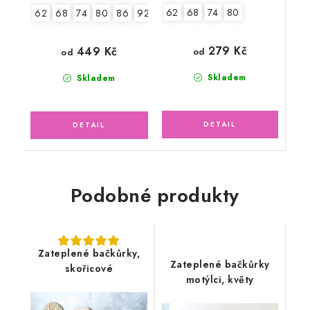
62
68
74
80
62
68
74
80
86
92
98
279 Kč
449 Kč
od
od
Skladem
Skladem
Podobné produkty
Zateplené bačkůrky,
Zateplené bačkůrky
skořicové
motýlci, květy