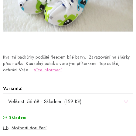
Kontakty
Proč AMÁLKA?
Doprava a platba
Tabulka velikostí
Postup pro vrácení a výměnu
Velkoobchod
Obchodní podmínky
Podmínky ochrany osobních údajů
Blog
Kvalitní bačkůrky podšité fleecem bílé barvy. Zavazování na šňůrky
přes nožku. Kouzelný potisk s veselými příšerkami. Teploučké,
ochrání Vaše...
Více informací
Varianta:
Skladem
Možnosti doručení