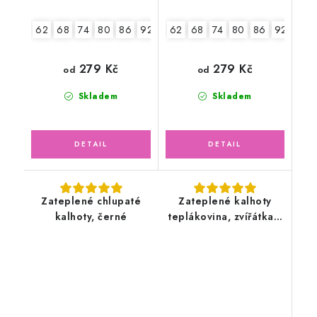
62
68
74
80
86
92
98
62
68
74
80
86
92-98
279 Kč
279 Kč
od
od
Skladem
Skladem
Zateplené chlupaté
Zateplené kalhoty
kalhoty, černé
teplákovina, zvířátka v
lese