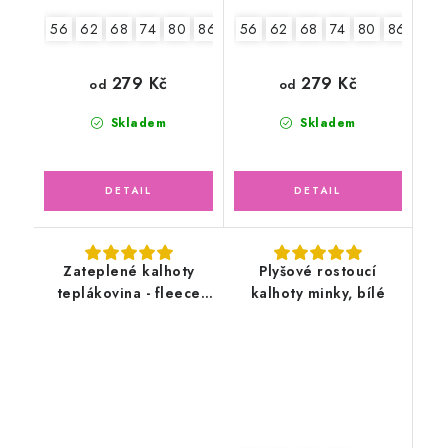
56
62
68
74
80
86
56
62
68
74
80
86
279 Kč
279 Kč
od
od
Skladem
Skladem
Zateplené kalhoty
Plyšové rostoucí
teplákovina - fleece
kalhoty minky, bílé
ptáčci, květy