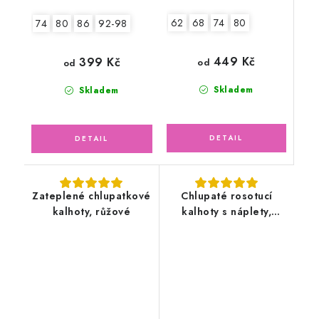
62
68
74
80
74
80
86
92-98
449 Kč
399 Kč
od
od
Skladem
Skladem
Zateplené chlupatkové
Chlupaté rosotucí
kalhoty, růžové
kalhoty s náplety,
světle šedé