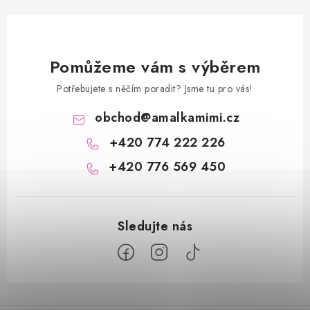
Pomůžeme vám s výběrem
Potřebujete s něčím poradit? Jsme tu pro vás!
obchod
@
amalkamimi.cz
+420 774 222 226
+420 776 569 450
Z