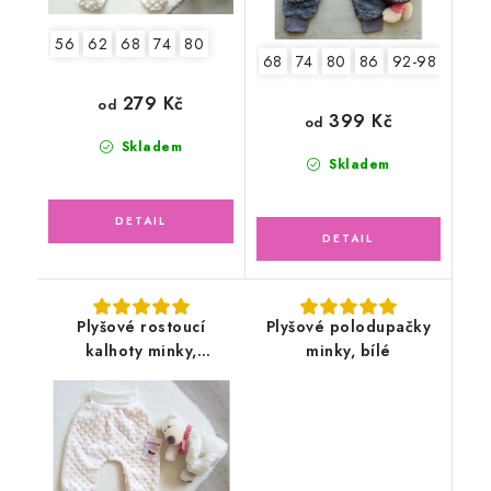
56
62
68
74
80
68
74
80
86
92-98
279 Kč
od
399 Kč
od
Skladem
Skladem
Plyšové rostoucí
Plyšové polodupačky
kalhoty minky,
minky, bílé
smetanové