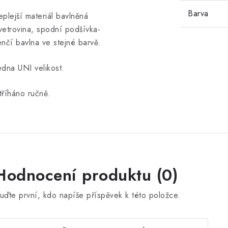
Barva
eplejší materiál bavlněná
vetrovina, spodní podšívka-
enčí bavlna ve stejné barvě.
edna UNI velikost.
tříháno ručně.
Hodnocení produktu (0)
uďte první, kdo napíše příspěvek k této položce.