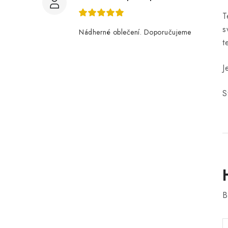
T
s
Nádherné oblečení. Doporučujeme
t
J
S
B