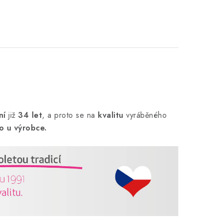
ní
již
34 let
,
a proto se na
kvalitu
vyráběného
o u výrobce.