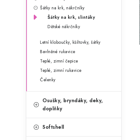
g
r
Šátky na krk, nákrčníky
o
Šátky na krk, slintáky
a
r
Dětské nákrčníky
n
i
e
n
Letní kloboučky, kšiltovky, šátky
Bavlněné rukavice
í
Teplé, zimní čepice
p
Teplé, zimní rukavice
a
Čelenky
n
Osušky, bryndáky, deky,
e
doplňky
l
Softshell