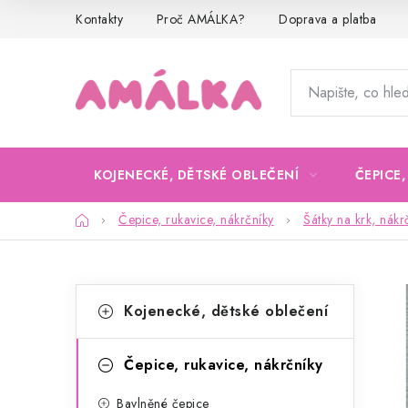
Přejít
Kontakty
Proč AMÁLKA?
Doprava a platba
na
obsah
KOJENECKÉ, DĚTSKÉ OBLEČENÍ
ČEPICE
Domů
Čepice, rukavice, nákrčníky
Šátky na krk, nákr
P
K
Přeskočit
Kojenecké, dětské oblečení
kategorie
a
o
t
s
Čepice, rukavice, nákrčníky
e
t
Bavlněné čepice