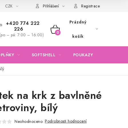
CZK
Obchodní podmínky
Podmínky ochrany osobních údajů
Přihlášení
Registrace
Prázdný
+420 774 222
226
NÁKUPNÍ
(po – pá: 7:00 – 16:00)
košík
KOŠÍK
OPLŇKY
SOFTSHELL
POUKAZY
KONTAKTY
ílý
tek na krk z bavlněné
troviny, bílý
Podrobnosti hodnocení
Neohodnoceno