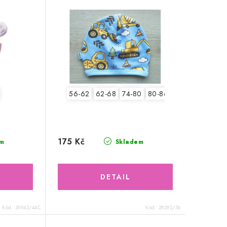
56-62
62-68
74-80
80-86
175 Kč
m
Skladem
Kód:
30942/44C
Kód:
28292/56