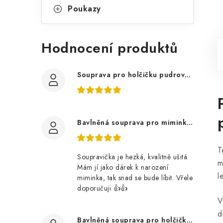
Poukazy
Hodnocení produktů
Souprava pro holčičku pudrově růžová, ptáčci květy
Bavlněná souprava pro miminko, zvířátka v lese
T
Soupravička je hezká, kvalitně ušitá.
m
Mám jí jako dárek k narození
l
miminka, tak snad se bude líbit. Vřele
doporučuji 👍👍
V
d
Bavlněná souprava pro holčičku, tmavé květy