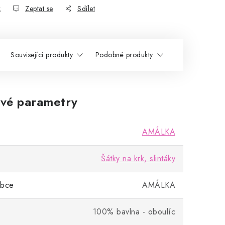
k
Zeptat se
Sdílet
Související produkty
Podobné produkty
vé parametry
AMÁLKA
Šátky na krk, slintáky
obce
AMÁLKA
100% bavlna - oboulíc