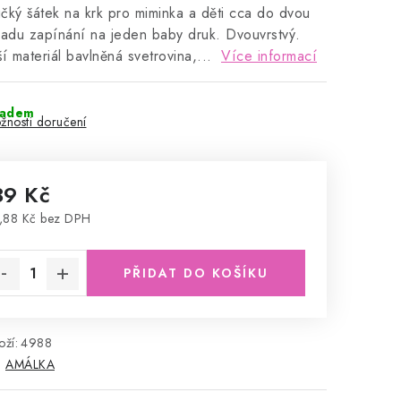
čký šátek na krk pro miminka a děti cca do dvou
zadu zapínání na jeden baby druk. Dvouvrstvý.
ší materiál bavlněná svetrovina,...
Více informací
ladem
žnosti doručení
39 Kč
,88 Kč bez DPH
rná cena:
PŘIDAT DO KOŠÍKU
ží:
4988
:
AMÁLKA