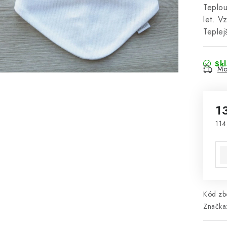
Teplou
let. V
Teplej
Sk
Mo
1
114
Mě
Kód zbo
Značka