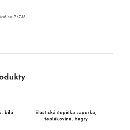
vošice, 74735
rodukty
a, bílá
Elastická čepička saporka,
teplákovina, bagry