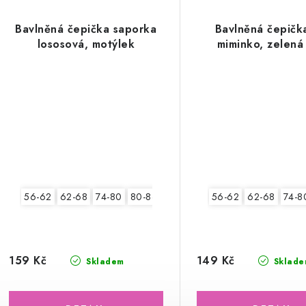
Bavlněná čepička saporka
Bavlněná čepičk
lososová, motýlek
miminko, zelená
56-62
62-68
74-80
80-86
56-62
62-68
74-8
159 Kč
149 Kč
Skladem
Sklade