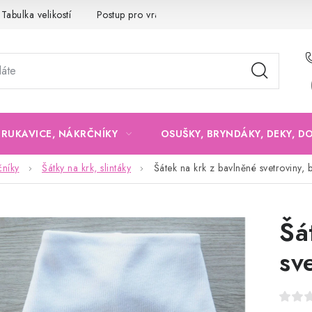
Tabulka velikostí
Postup pro vrácení a výměnu
Velkoobchod
, RUKAVICE, NÁKRČNÍKY
OSUŠKY, BRYNDÁKY, DEKY, D
čníky
Šátky na krk, slintáky
Šátek na krk z bavlněné svetroviny, b
Šá
sve