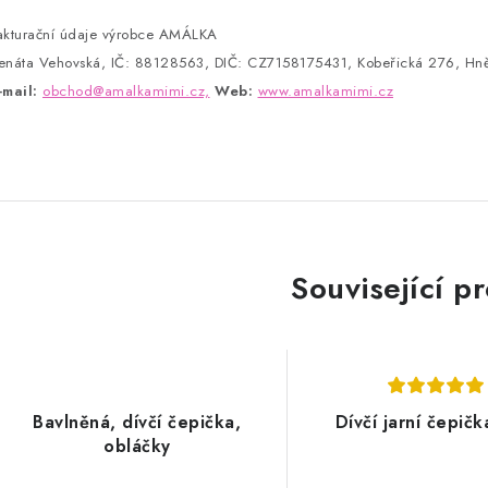
akturační údaje výrobce AMÁLKA
enáta Vehovská, IČ: 88128563, DIČ: CZ7158175431, Kobeřická 276, Hně
-mail:
obchod@amalkamimi.cz,
Web:
www.amalkamimi.cz
Související p
Bavlněná, dívčí čepička,
Dívčí jarní čepičk
obláčky