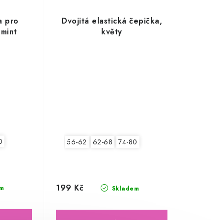
a pro
Dvojitá elastická čepička,
 mint
květy
0
56-62
62-68
74-80
199 Kč
m
Skladem