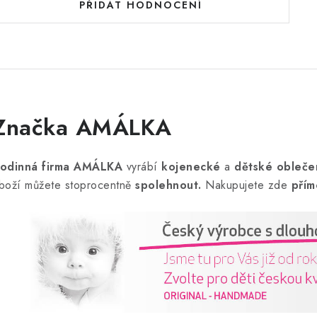
PŘIDAT HODNOCENÍ
Značka AMÁLKA
odinná firma AMÁLKA
vyrábí
kojenecké
a
dětské obleče
boží můžete stoprocentně
spolehnout.
Nakupujete zde
přím