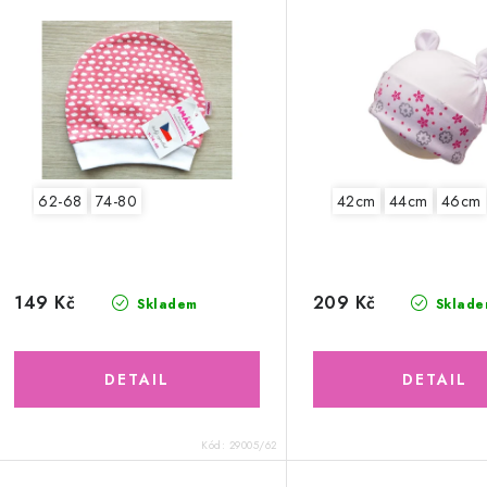
62-68
74-80
42cm
44cm
46cm
149 Kč
209 Kč
Skladem
Sklade
Kód:
29005/62