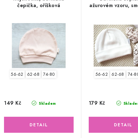
čepička, oříšková
ažurovém vzoru, s
56-62
62-68
74-80
56-62
62-68
74-8
149 Kč
179 Kč
Skladem
Sklade