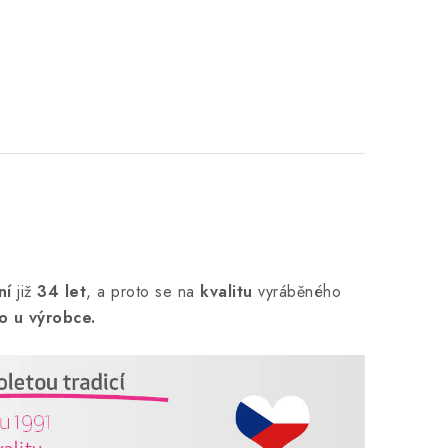
ní
již
34 let
,
a proto se na
kvalitu
vyráběného
o u výrobce.