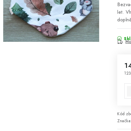
Bezvad
let. V
doplně
Sk
Mo
1
123
Mě
Kód zbo
Značka