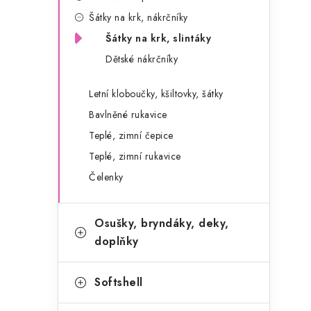
g
r
Šátky na krk, nákrčníky
o
Šátky na krk, slintáky
a
r
Dětské nákrčníky
n
i
e
n
Letní kloboučky, kšiltovky, šátky
Bavlněné rukavice
í
Teplé, zimní čepice
p
Teplé, zimní rukavice
a
Čelenky
n
Osušky, bryndáky, deky,
e
doplňky
l
Softshell