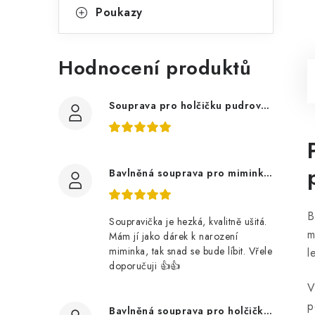
Poukazy
Hodnocení produktů
Souprava pro holčičku pudrově růžová, ptáčci květy
Bavlněná souprava pro miminko, zvířátka v lese
B
Soupravička je hezká, kvalitně ušitá.
m
Mám jí jako dárek k narození
miminka, tak snad se bude líbit. Vřele
l
doporučuji 👍👍
V
p
Bavlněná souprava pro holčičku, tmavé květy