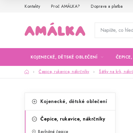
Přejít
Kontakty
Proč AMÁLKA?
Doprava a platba
na
obsah
KOJENECKÉ, DĚTSKÉ OBLEČENÍ
ČEPICE
Domů
Čepice, rukavice, nákrčníky
Šátky na krk, nákr
P
K
Přeskočit
Kojenecké, dětské oblečení
kategorie
a
o
t
s
Čepice, rukavice, nákrčníky
e
t
Bavlněné čepice