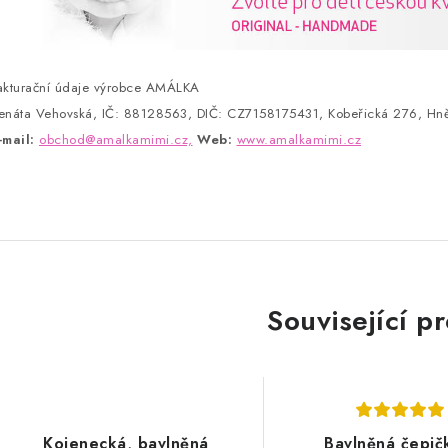
akturační údaje výrobce AMÁLKA
enáta Vehovská, IČ: 88128563, DIČ: CZ7158175431, Kobeřická 276, Hně
-mail:
obchod@amalkamimi.cz,
Web:
www.amalkamimi.cz
Související p
Kojenecká, bavlněná
Bavlněná čepič