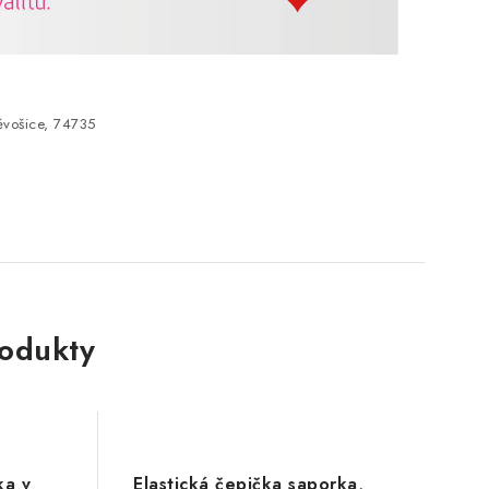
vošice, 74735
rodukty
ka v
Elastická čepička saporka,