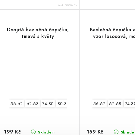
Kód:
5700/56
Dvojitá bavlněná čepička,
Bavlněná čepička 
tmavá s květy
vzor lososová, m
56-62
62-68
74-80
80-86
56-62
62-68
74-8
199 Kč
159 Kč
Skladem
Sklade