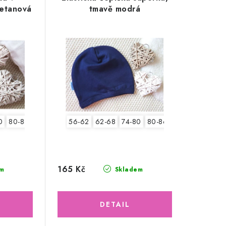
metanová
tmavě modrá
0
80-86
56-62
62-68
74-80
80-86
165 Kč
m
Skladem