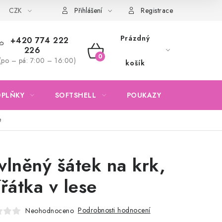
CZK
Obchodní podmínky
Podmínky ochrany osobních údajů
Přihlášení
Registrace
Prázdný
+420 774 222
226
NÁKUPNÍ
(po – pá: 7:00 – 16:00)
košík
KOŠÍK
OPLŇKY
SOFTSHELL
POUKAZY
KONTAKTY
e
vlněný šátek na krk,
ířátka v lese
Podrobnosti hodnocení
Neohodnoceno