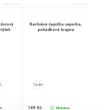
Kód:
30693/56
Kód:
4715/56
ažurový
Bavlněná čepička saporka,
otýlek
pohádková krajina
0
74-80
149 Kč
m
Skladem