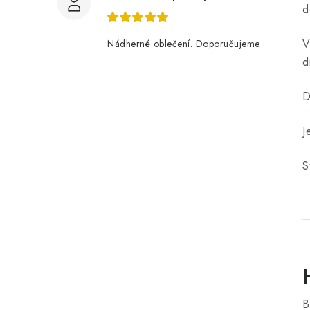
d
V
Nádherné oblečení. Doporučujeme
d
D
J
S
B