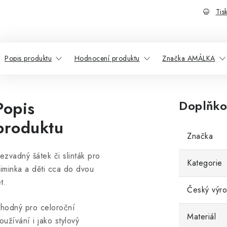
Tis
Popis produktu
Hodnocení produktu
Značka AMÁLKA
Popis
Doplňko
produktu
Značka
ezvadný šátek či slinták pro
Kategorie
iminka a děti cca do dvou
et.
Český výr
hodný pro celoroční
Materiál
oužívání i jako stylový