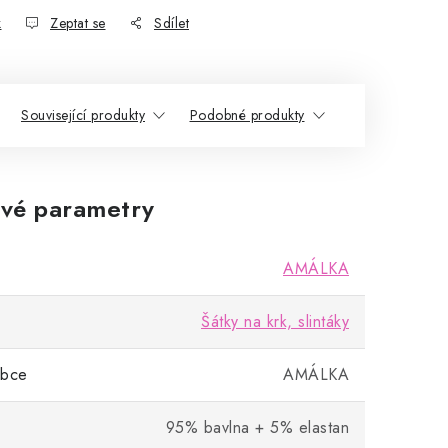
k
Zeptat se
Sdílet
Související produkty
Podobné produkty
vé parametry
AMÁLKA
Šátky na krk, slintáky
obce
AMÁLKA
95% bavlna + 5% elastan