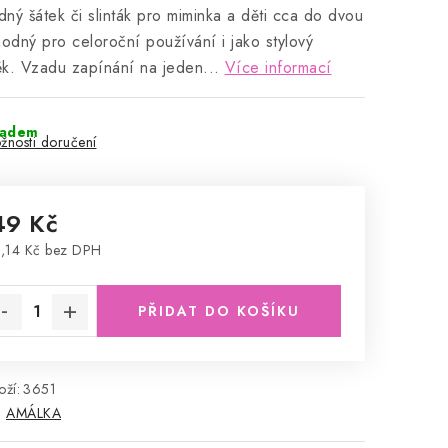
ný šátek či slinták pro miminka a děti cca do dvou
hodný pro celoroční používání i jako stylový
k. Vzadu zapínání na jeden...
Více informací
ladem
žnosti doručení
49 Kč
,14 Kč bez DPH
rná cena:
PŘIDAT DO KOŠÍKU
ží:
3651
:
AMÁLKA