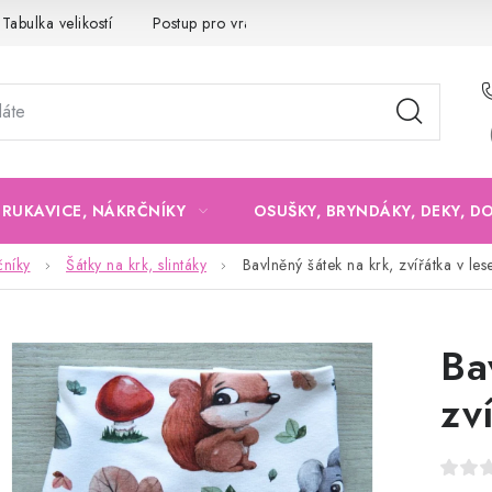
Tabulka velikostí
Postup pro vrácení a výměnu
Velkoobchod
, RUKAVICE, NÁKRČNÍKY
OSUŠKY, BRYNDÁKY, DEKY, D
čníky
Šátky na krk, slintáky
Bavlněný šátek na krk, zvířátka v les
Ba
zv