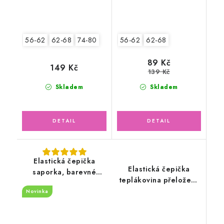
56-62
62-68
74-80
56-62
62-68
89 Kč
149 Kč
139 Kč
Skladem
Skladem
Elastická čepička
Elastická čepička
saporka, barevné
teplákovina přeložený
květinky
lem, šedá
Novinka