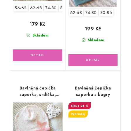
56-62
62-68
74-80
80-86
62-68
74-80
80-86
179 Kč
199 Kč
Skladem
Skladem
Bavlněná čepička
Bavlněná čepička
saporka, srdíčka,
saporka s bagry
motýlek
28 %
Výprodej