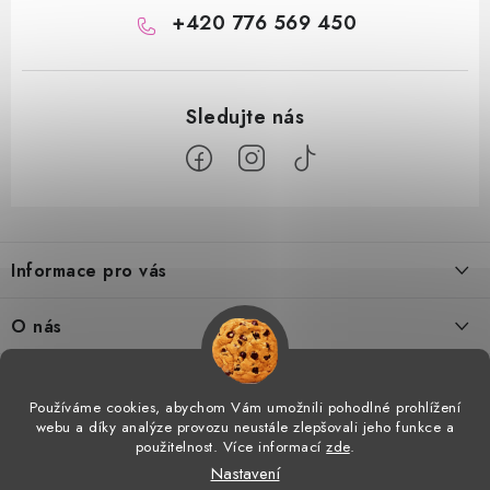
+420 776 569 450
Z
á
Informace pro vás
p
a
Doprava a platba
O nás
t
Tabulka velikostí
í
Kontakty
Doprava a online platby
Vrácení a výměna
Používáme cookies, abychom Vám umožnili pohodlné prohlížení
Proč AMÁLKA?
webu a díky analýze provozu neustále zlepšovali jeho funkce a
Facebook
Obchodní podmínky
použitelnost. Více informací
zde
.
Velkoobchod
Nastavení
Podmínky ochrany osobních údajů