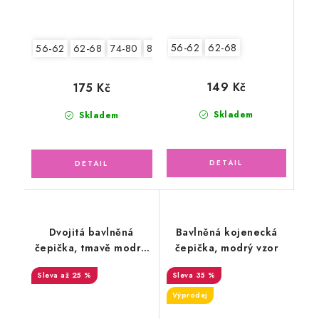
56-62
62-68
56-62
62-68
74-80
80-86
149 Kč
175 Kč
Skladem
Skladem
Dvojitá bavlněná
Bavlněná kojenecká
čepička, tmavě modré
čepička, modrý vzor
pruhy
až 25 %
35 %
Výprodej