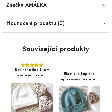
Značka
 AMÁLKA
Hodnocení produktu (0)
Související produkty
Bavlněná čepička v
Elastická čepička
ažurovém vzoru,
teplákovina přeložený
smetanová
lem, kaktusově zelená