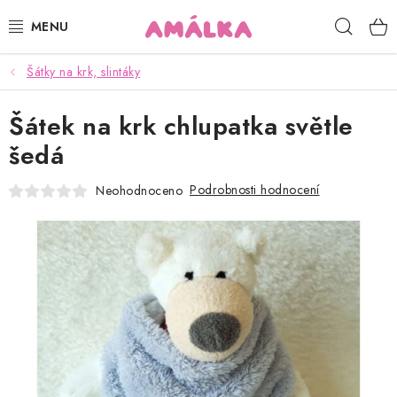
Přejít
Hleda
na
obsah
Šátky na krk, slintáky
KOJENECKÉ, DĚTSKÉ OBLEČENÍ
Šátek na krk chlupatka světle
ČEPICE, RUKAVICE, NÁKRČNÍKY
šedá
OSUŠKY, BRYNDÁKY, DEKY, DOPLŇKY
Podrobnosti hodnocení
Neohodnoceno
SOFTSHELL
POUKAZY
KONTAKTY
HODNOCENÍ OBCHODU