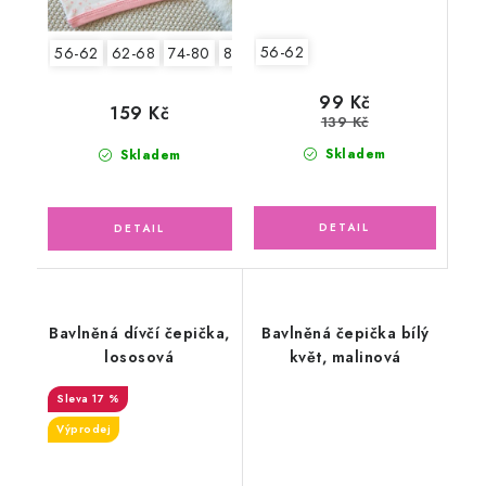
56-62
56-62
62-68
74-80
80-86
99 Kč
159 Kč
139 Kč
Skladem
Skladem
Bavlněná dívčí čepička,
Bavlněná čepička bílý
lososová
květ, malinová
17 %
Výprodej