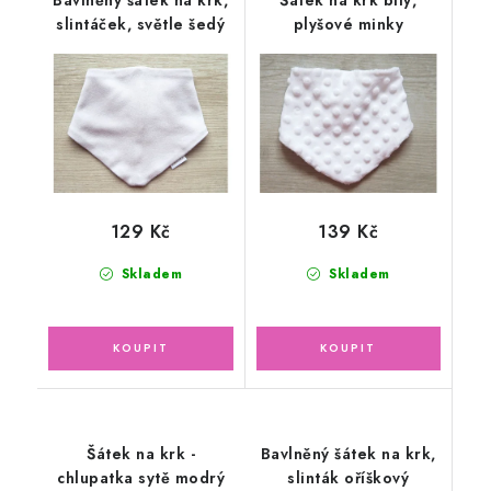
Bavlněný šátek na krk,
Šátek na krk bílý,
slintáček, světle šedý
plyšové minky
129 Kč
139 Kč
Skladem
Skladem
Šátek na krk -
Bavlněný šátek na krk,
chlupatka sytě modrý
slinták oříškový