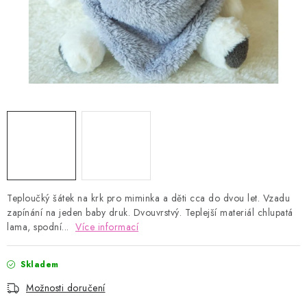
Kontakty
Proč AMÁLKA?
Doprava a platba
Tabulka velikostí
Postup pro vrácení a výměnu
Velkoobchod
Obchodní podmínky
Podmínky ochrany osobních údajů
Blog
Teploučký šátek na krk pro miminka a děti cca do dvou let. Vzadu
zapínání na jeden baby druk. Dvouvrstvý. Teplejší materiál chlupatá
lama, spodní...
Více informací
Skladem
Možnosti doručení