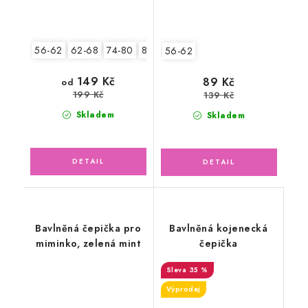
56-62
62-68
74-80
80-86
2.jakost v.74-80
56-62
149 Kč
89 Kč
od
199 Kč
139 Kč
Skladem
Skladem
Bavlněná čepička pro
Bavlněná kojenecká
miminko, zelená mint
čepička
35 %
Výprodej