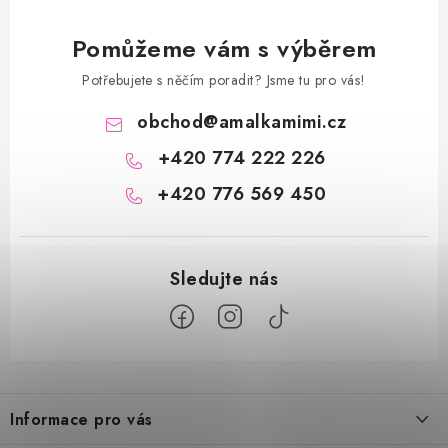
Pomůžeme vám s výběrem
Potřebujete s něčím poradit? Jsme tu pro vás!
obchod
@
amalkamimi.cz
+420 774 222 226
+420 776 569 450
Z
á
Informace pro vás
p