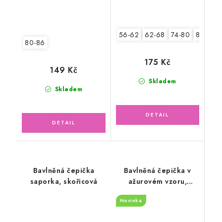
56-62
62-68
74-80
80-86
80-86
175 Kč
149 Kč
Skladem
Skladem
Bavlněná čepička
Bavlněná čepička v
saporka, skořicová
ažurovém vzoru,
sluníčkově žlutá
Novinka