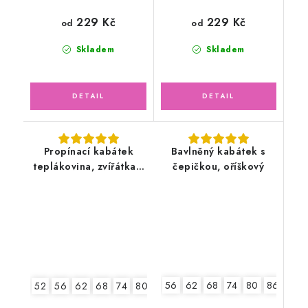
229 Kč
229 Kč
od
od
Skladem
Skladem
Propínací kabátek
Bavlněný kabátek s
teplákovina, zvířátka v
čepičkou, oříškový
lese
56
62
68
74
80
86
52
56
62
68
74
80
86