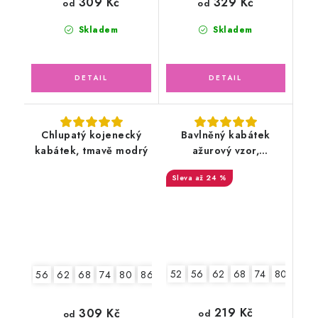
309 Kč
329 Kč
od
od
Skladem
Skladem
Chlupatý kojenecký
Bavlněný kabátek
kabátek, tmavě modrý
ažurový vzor,
smetanový
až 24 %
52
56
62
68
74
80
86
56
62
68
74
80
86
219 Kč
309 Kč
od
od