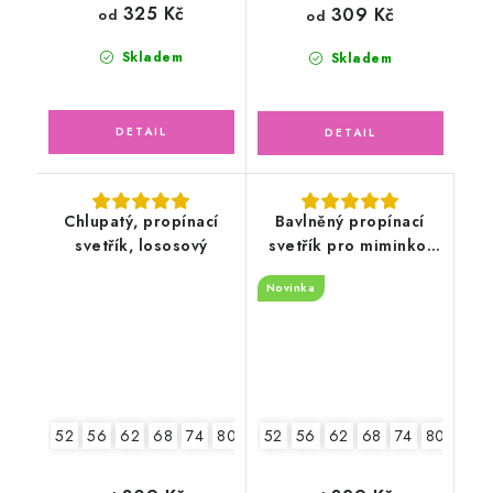
325 Kč
309 Kč
od
od
Skladem
Skladem
Chlupatý, propínací
Bavlněný propínací
svetřík, lososový
svetřík pro miminko,
bílý
Novinka
52
56
62
68
74
80
86
52
56
62
68
74
80
86