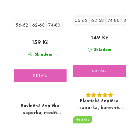
56-62
62-68
74-80
80-86
56-62
62-68
74-80
149 Kč
159 Kč
Skladem
Skladem
Elastická čepička
Bavlněná čepička
saporka, barevné
saporka, modří
květinky
medvídci
Novinka