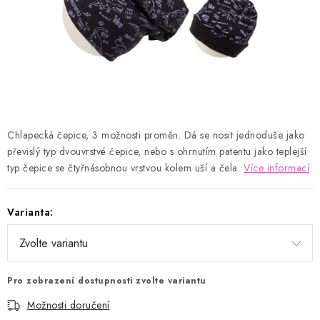
Kontakty
Proč AMÁLKA?
Doprava a platba
Tabulka velikostí
Postup pro vrácení a výměnu
Velkoobchod
Obchodní podmínky
Podmínky ochrany osobních údajů
Blog
Chlapecká čepice, 3 možnosti proměn. Dá se nosit jednoduše jako
převislý typ dvouvrstvé čepice, nebo s ohrnutím patentu jako teplejší
typ čepice se čtyřnásobnou vrstvou kolem uší a čela.
Více informací
Varianta:
Pro zobrazení dostupnosti zvolte variantu
Možnosti doručení