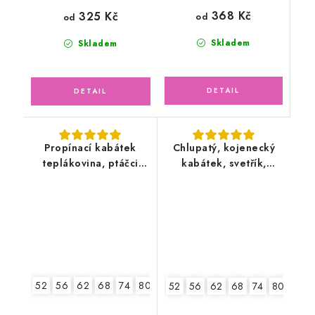
368 Kč
325 Kč
od
od
Skladem
Skladem
Propínací kabátek
Chlupatý, kojenecký
teplákovina, ptáčci
kabátek, svetřík,
květy
krémový
52
56
62
68
74
80
86
52
56
62
68
74
80
86