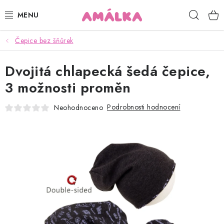
Přejít
Hleda
na
obsah
Čepice bez šňůrek
KOJENECKÉ, DĚTSKÉ OBLEČENÍ
Dvojitá chlapecká šedá čepice,
ČEPICE, RUKAVICE, NÁKRČNÍKY
3 možnosti proměn
OSUŠKY, BRYNDÁKY, DEKY, DOPLŇKY
Podrobnosti hodnocení
Neohodnoceno
SOFTSHELL
POUKAZY
KONTAKTY
HODNOCENÍ OBCHODU