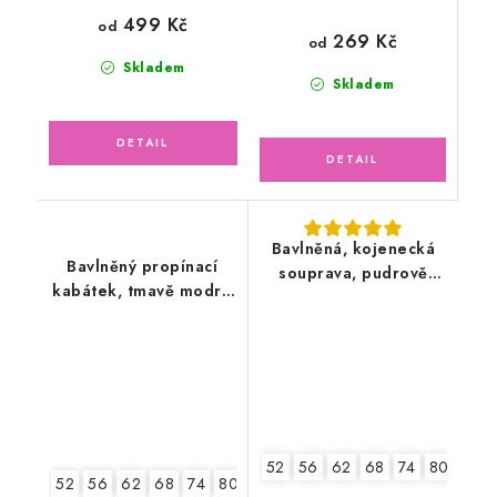
499 Kč
od
269 Kč
od
Skladem
Skladem
Bavlněná, kojenecká
Bavlněný propínací
souprava, pudrově
kabátek, tmavě modré
růžová
pruhy
52
56
62
68
74
80
52
56
62
68
74
80
86