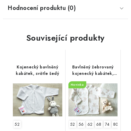
Hodnocení produktu (0)
Související produkty
Kojenecký bavlněný
Bavlněný žebrovaný
kabátek, světle šedý
kojenecký kabátek,
Méďa s růžovou
Novinka
52
52
56
62
68
74
80
86