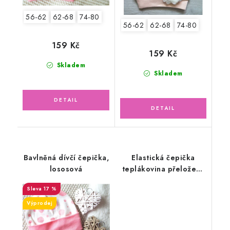
56-62
62-68
74-80
56-62
62-68
74-80
159 Kč
159 Kč
Skladem
Skladem
Bavlněná dívčí čepička,
Elastická čepička
lososová
teplákovina přeložený
lem, šedá
17 %
Výprodej