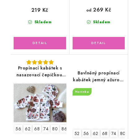
269 Kč
219 Kč
od
Skladem
Skladem
Propínací kabátek s
Bavlněný propínací
nasazovací čepičkou,
kabátek jemný ažurový
zvířátka v lese
vzor, zelený mojito
Novinka
56
62
68
74
80
86
52
56
62
68
74
80
86