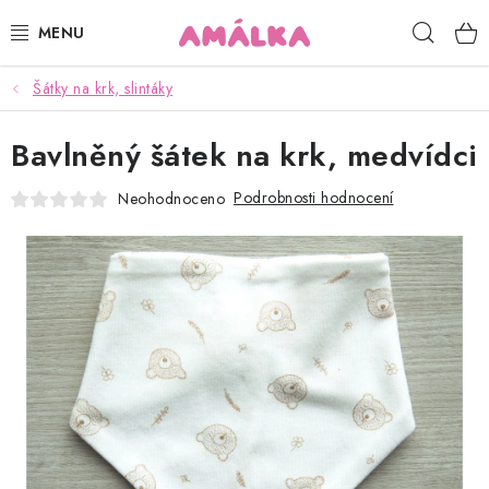
Přejít
Hleda
na
obsah
Šátky na krk, slintáky
KOJENECKÉ, DĚTSKÉ OBLEČENÍ
Bavlněný šátek na krk, medvídci
ČEPICE, RUKAVICE, NÁKRČNÍKY
Podrobnosti hodnocení
Neohodnoceno
OSUŠKY, BRYNDÁKY, DEKY, DOPLŇKY
SOFTSHELL
POUKAZY
KONTAKTY
HODNOCENÍ OBCHODU