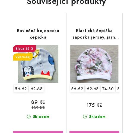
Související produkty
Bavlněná kojenecká
Elastická čepička
čepička
saporka jersey, jarní
květy
35 %
Výprodej
56-62
62-68
56-62
62-68
74-80
80-86
89 Kč
175 Kč
139 Kč
Skladem
Skladem