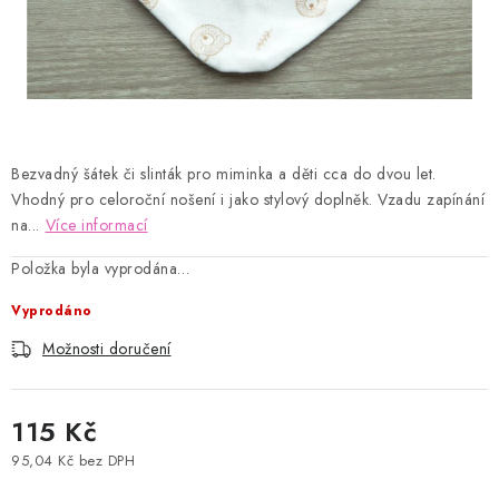
Kontakty
Proč AMÁLKA?
Doprava a platba
Tabulka velikostí
Postup pro vrácení a výměnu
Velkoobchod
Obchodní podmínky
Podmínky ochrany osobních údajů
Blog
Bezvadný šátek či slinták pro miminka a děti cca do dvou let.
Vhodný pro celoroční nošení i jako stylový doplněk. Vzadu zapínání
na...
Více informací
Položka byla vyprodána…
Vyprodáno
Možnosti doručení
115 Kč
95,04 Kč bez DPH
Měrná cena: