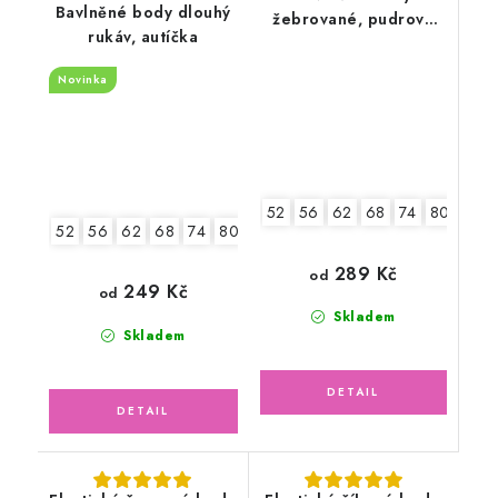
Bavlněné body dlouhý
žebrované, pudrově
rukáv, autíčka
růžové
Novinka
52
56
62
68
74
80
86
52
56
62
68
74
80
86
92
289 Kč
od
249 Kč
od
Skladem
Skladem