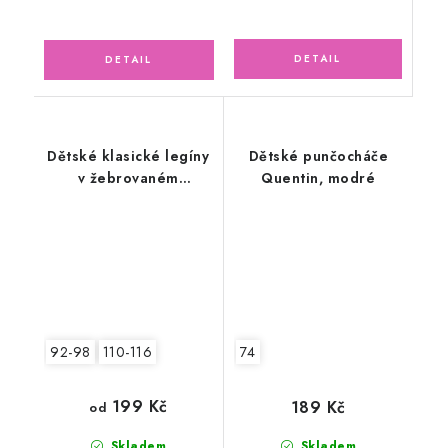
Dětské klasické legíny
Dětské punčocháče
v žebrovaném
Quentin, modré
provedení, ČERNÉ
92-98
110-116
74
199 Kč
189 Kč
od
Skladem
Skladem