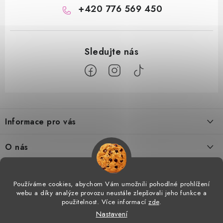
+420 776 569 450
Z
á
Informace pro vás
p
a
Doprava a platba
O nás
t
Tabulka velikostí
í
Kontakty
Doprava a online platby
Vrácení a výměna
Používáme cookies, abychom Vám umožnili pohodlné prohlížení
Proč AMÁLKA?
webu a díky analýze provozu neustále zlepšovali jeho funkce a
Facebook
Obchodní podmínky
použitelnost. Více informací
zde
.
Velkoobchod
Nastavení
Podmínky ochrany osobních údajů
Prohlášení o shodě