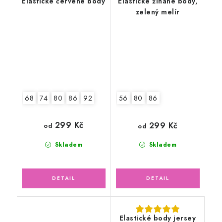
Elastické červené body
Elastické žíhané body,
zelený melír
68
74
80
86
92
56
80
86
299 Kč
299 Kč
od
od
Skladem
Skladem
Elastické body jersey