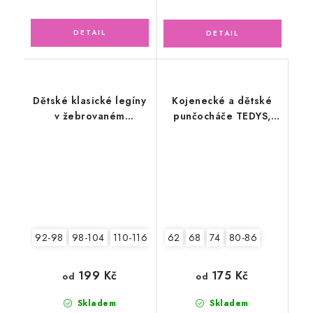
Dětské klasické legíny
Kojenecké a dětské
v žebrovaném
punčocháče TEDYS,
provedení, šedé
růžové
92-98
98-104
110-116
62
68
74
80-86
199 Kč
175 Kč
od
od
Skladem
Skladem