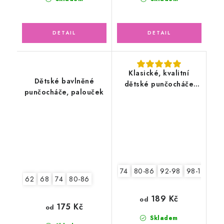
Klasické, kvalitní
Dětské bavlněné
dětské punčocháče
punčocháče, palouček
100% bavlna, šedý
melír
74
80-86
92-98
98-104
11
62
68
74
80-86
189 Kč
od
175 Kč
od
Skladem