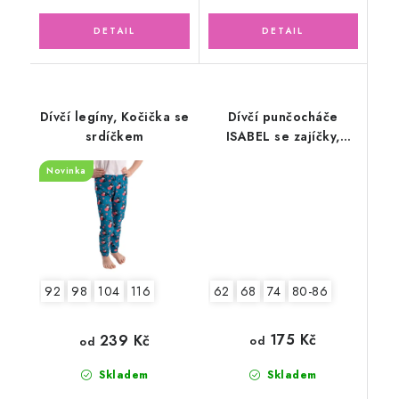
Dívčí legíny, Kočička se
Dívčí punčocháče
srdíčkem
ISABEL se zajíčky,
lososové
Novinka
62
68
74
80-86
92
98
104
116
175 Kč
239 Kč
od
od
Skladem
Skladem