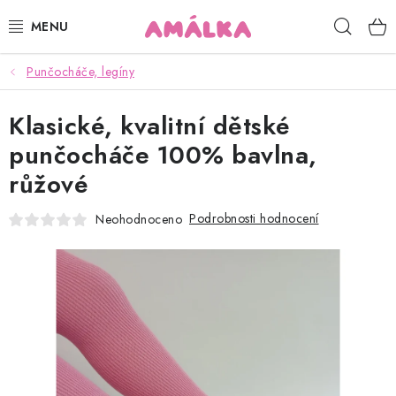
Přejít
Hleda
na
obsah
Punčocháče, legíny
KOJENECKÉ, DĚTSKÉ OBLEČENÍ
Klasické, kvalitní dětské
ČEPICE, RUKAVICE, NÁKRČNÍKY
punčocháče 100% bavlna,
OSUŠKY, BRYNDÁKY, DEKY, DOPLŇKY
růžové
SOFTSHELL
Podrobnosti hodnocení
Neohodnoceno
POUKAZY
KONTAKTY
HODNOCENÍ OBCHODU