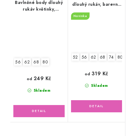
Bavlněné body dlouhý
dlouhý rukáv, barevné
rukáv květinky,
květinky
zeleno/růžové
Novinka
52
56
62
68
74
80
86
56
62
68
80
319 Kč
od
249 Kč
od
Skladem
Skladem