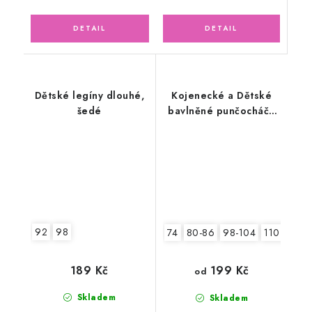
Dětské legíny dlouhé,
Kojenecké a Dětské
šedé
bavlněné punčocháče
Odetka, bílé
92
98
74
80-86
98-104
110-116
189 Kč
199 Kč
od
Skladem
Skladem