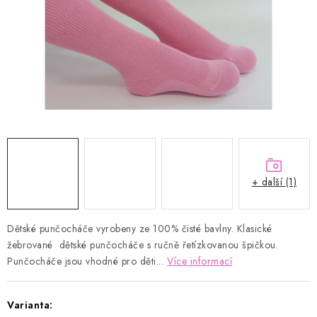
Kontakty
Proč AMÁLKA?
Doprava a platba
Tabulka velikostí
Postup pro vrácení a výměnu
Velkoobchod
Obchodní podmínky
Podmínky ochrany osobních údajů
Blog
+ další (1)
Dětské punčocháče vyrobeny ze 100% čisté bavlny. Klasické
žebrované dětské punčocháče s ručně řetízkovanou špičkou.
Punčocháče jsou vhodné pro děti...
Více informací
Varianta: