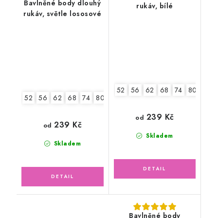
Bavlněné body dlouhý
rukáv, bílé
rukáv, světle lososové
52
56
62
68
74
80
86
52
56
62
68
74
80
86
92
239 Kč
od
239 Kč
od
Skladem
Skladem
Bavlněné body