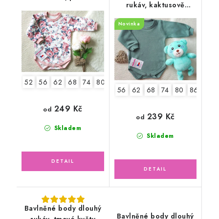
rukáv, kaktusově
květy
zelené
Novinka
52
56
62
68
74
80
86
92
56
62
68
74
80
86
92
249 Kč
od
239 Kč
od
Skladem
Skladem
Bavlněné body dlouhý
Bavlněné body dlouhý
rukáv, tmavé květy