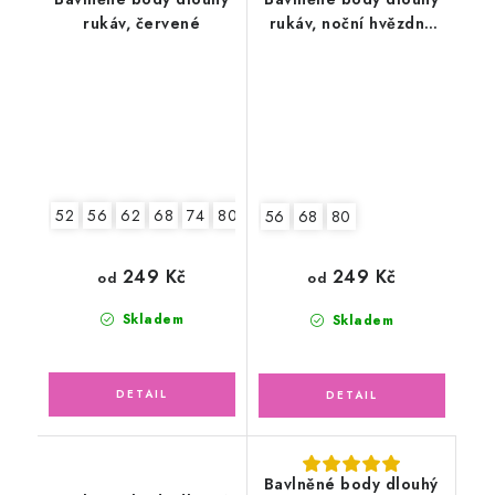
rukáv, červené
rukáv, noční hvězdná
galaxie
52
56
62
68
74
80
86
92
56
68
80
249 Kč
249 Kč
od
od
Skladem
Skladem
Bavlněné body dlouhý