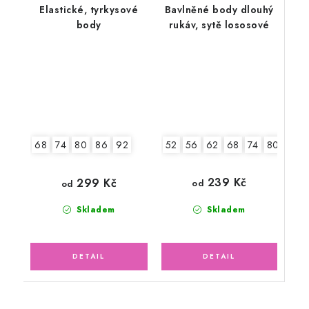
Elastické, tyrkysové
Bavlněné body dlouhý
body
rukáv, sytě lososové
52
56
62
68
74
80
86
68
74
80
86
92
239 Kč
299 Kč
od
od
Skladem
Skladem