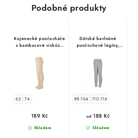
Podobné produkty
Kojenecké punčocháče
Dětské bavlněné
z bambusové viskózy,
punčochové legíny,
béžové
šedé
62
74
98-104
110-116
188 Kč
189 Kč
od
Skladem
Skladem