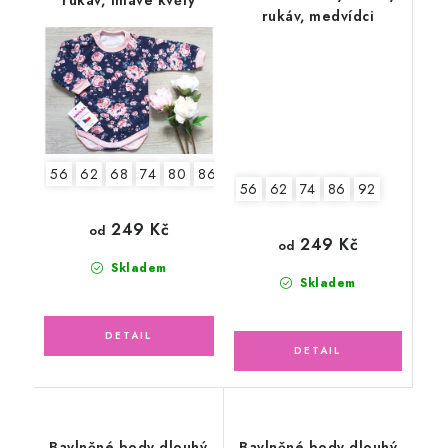
rukáv, medvídci
56
62
68
74
80
86
92
56
62
74
86
92
249 Kč
od
249 Kč
od
Skladem
Skladem
Bavlněné body dlouhý
Bavlněné body dlouhý