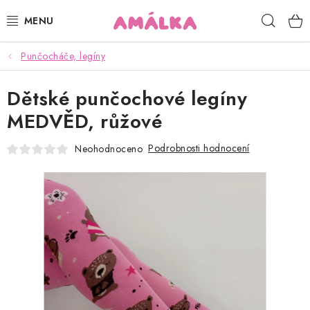
Přejít
Hleda
na
obsah
Punčocháče, legíny
KOJENECKÉ, DĚTSKÉ OBLEČENÍ
Dětské punčochové legíny
ČEPICE, RUKAVICE, NÁKRČNÍKY
MEDVĚD, růžové
OSUŠKY, BRYNDÁKY, DEKY, DOPLŇKY
Podrobnosti hodnocení
Neohodnoceno
SOFTSHELL
POUKAZY
KONTAKTY
HODNOCENÍ OBCHODU