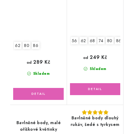
zelené
56
62
68
74
80
86
92
62
80
86
249 Kč
od
289 Kč
od
Skladem
Skladem
Bavlněné body dlouhý
Bavlněné body, malé
rukáv, šedé s tyrkysem
oříškové květinky