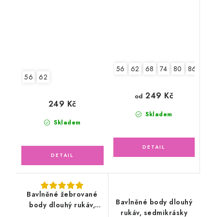
56
62
68
74
80
86
92
56
62
249 Kč
od
249 Kč
Skladem
Skladem
Bavlněné žebrované
Bavlněné body dlouhý
body dlouhý rukáv,
rukáv, sedmikrásky
zelené mojito