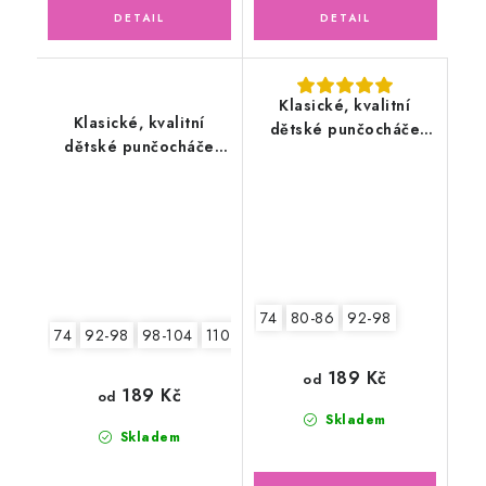
Klasické, kvalitní
Klasické, kvalitní
dětské punčocháče
dětské punčocháče
100% bavlna, béžové
100% bavlna, tmavě
modré
74
80-86
92-98
74
92-98
98-104
110-116
189 Kč
od
189 Kč
od
Skladem
Skladem