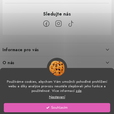
Z
á
Informace pro vás
p
a
Doprava a platba
O nás
t
Tabulka velikostí
í
Kontakty
Doprava a online platby
Vrácení a výměna
Používáme cookies, abychom Vám umožnili pohodlné prohlížení
Proč AMÁLKA?
webu a díky analýze provozu neustále zlepšovali jeho funkce a
Facebook
Obchodní podmínky
použitelnost. Více informací
zde
.
Velkoobchod
Nastavení
Podmínky ochrany osobních údajů
Prohlášení o shodě
Copyright 2026
AMÁLKA
. Všechna práva vyhrazena.
Upravit nastavení cookies
Souhlasím
Vytvořil Shoptet
Blog