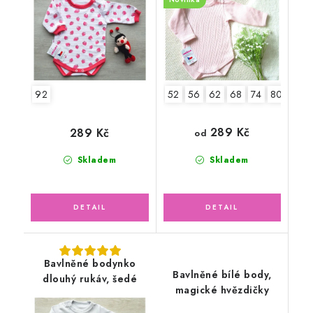
92
52
56
62
68
74
80
86
289 Kč
289 Kč
od
Skladem
Skladem
Bavlněné bodynko
Bavlněné bílé body,
dlouhý rukáv, šedé
magické hvězdičky