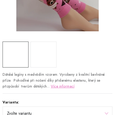
Kontakty
Proč AMÁLKA?
Doprava a platba
Tabulka velikostí
Postup pro vrácení a výměnu
Velkoobchod
Obchodní podmínky
Podmínky ochrany osobních údajů
Blog
Dětské legíny s medvědím vzorem. Vyrobeny z kvalitní bavlněné
příze. Pohodlné při nošení díky přidanému elastanu, který se
přizpůsobí tvarům dětských...
Více informací
Varianta: