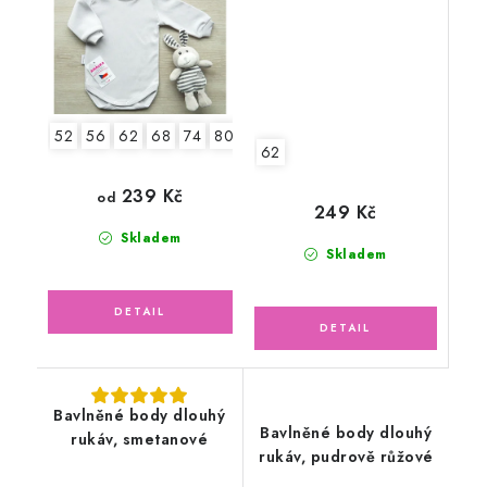
52
56
62
68
74
80
86
92
62
239 Kč
od
249 Kč
Skladem
Skladem
Bavlněné body dlouhý
Bavlněné body dlouhý
rukáv, smetanové
rukáv, pudrově růžové