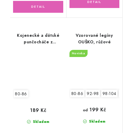
Kojenecké a dětské
Vzorované legíny
punčocháče z
OUŠKO, růžové
bambusové viskózy
Novinka
BOMIK, bílé
80-86
92-98
98-104
110-11
80-86
199 Kč
189 Kč
od
Skladem
Skladem