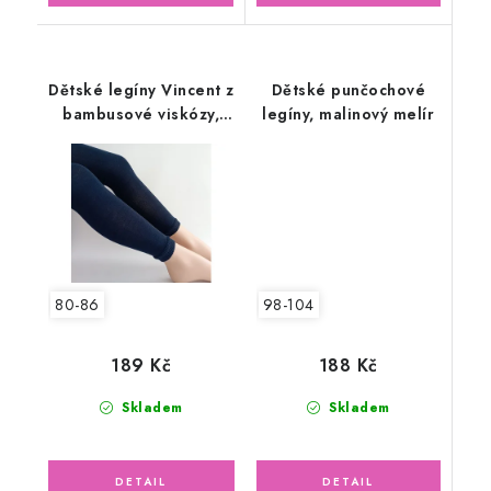
Dětské legíny Vincent z
Dětské punčochové
bambusové viskózy,
legíny, malinový melír
tmavě modré
98-104
80-86
188 Kč
189 Kč
Skladem
Skladem