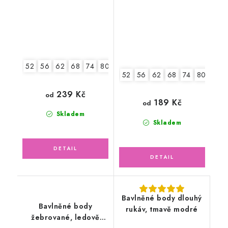
52
56
62
68
74
80
86
92
52
56
62
68
74
80
86
239 Kč
od
189 Kč
od
Skladem
Skladem
Bavlněné body dlouhý
Bavlněné body
rukáv, tmavě modré
žebrované, ledově