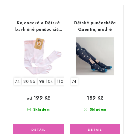
Kojenecké a Dětské
Dětské punčocháče
bavlněné punčocháče
Quentin, modré
Odetka, bílé
74
80-86
98-104
110-116
74
199 Kč
189 Kč
od
Skladem
Skladem