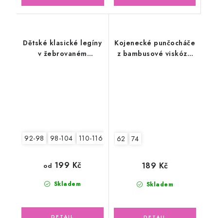
Dětské klasické legíny
Kojenecké punčocháče
v žebrovaném
z bambusové viskózy,
provedení, šedé
béžové
92-98
98-104
110-116
62
74
199 Kč
189 Kč
od
Skladem
Skladem