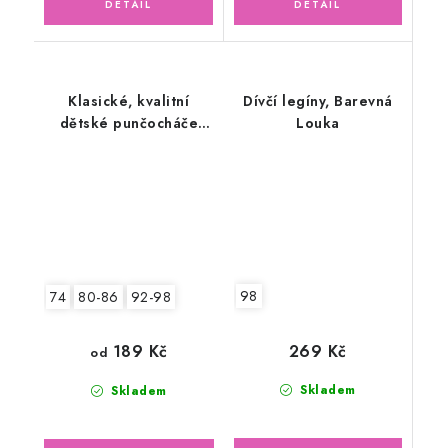
Klasické, kvalitní
Dívčí legíny, Barevná
dětské punčocháče
Louka
100% bavlna, růžové
98
74
80-86
92-98
269 Kč
189 Kč
od
Skladem
Skladem