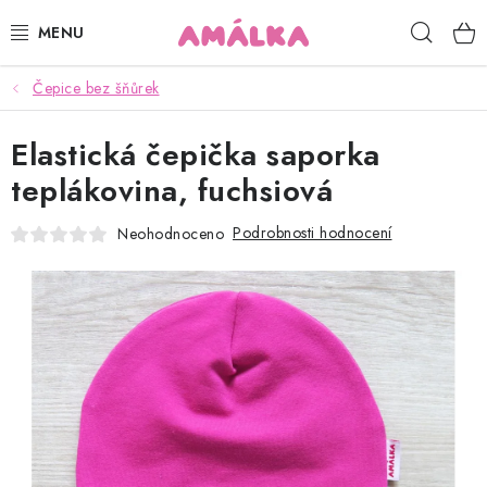
Přejít
Hleda
na
obsah
Čepice bez šňůrek
KOJENECKÉ, DĚTSKÉ OBLEČENÍ
Elastická čepička saporka
ČEPICE, RUKAVICE, NÁKRČNÍKY
teplákovina, fuchsiová
OSUŠKY, BRYNDÁKY, DEKY, DOPLŇKY
Podrobnosti hodnocení
Neohodnoceno
SOFTSHELL
POUKAZY
KONTAKTY
HODNOCENÍ OBCHODU