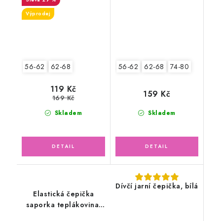
Výprodej
56-62
62-68
56-62
62-68
74-80
119 Kč
159 Kč
169 Kč
Skladem
Skladem
Dívčí jarní čepička, bílá
Elastická čepička
saporka teplákovina,
pudrově růžová