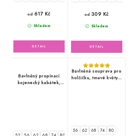
617 Kč
309 Kč
od
od
Skladem
Skladem
Bavlněná souprava pro
Bavlněný propínací
holčičku, tmavé květy s
kojenecký kabátek,
čepicí
šedý melír
56
62
68
74
80
52
56
62
68
74
80