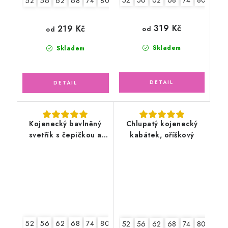
52
56
62
68
74
80
86
52
56
62
68
74
80
86
319 Kč
219 Kč
od
od
Skladem
Skladem
Kojenecký bavlněný
Chlupatý kojenecký
svetřík s čepičkou a
kabátek, oříškový
rukavičkami,
smetanový
52
56
62
68
74
80
52
56
62
68
74
80
86