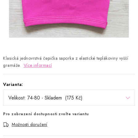
Kontakty
Proč AMÁLKA?
Doprava a platba
Tabulka velikostí
Postup pro vrácení a výměnu
Velkoobchod
Obchodní podmínky
Podmínky ochrany osobních údajů
Blog
Klasická jednovrstvá čepička saporka z elastické teplákoviny vyšší
gramáže.
Více informací
Varianta:
Pro zobrazení dostupnosti zvolte variantu
Možnosti doručení