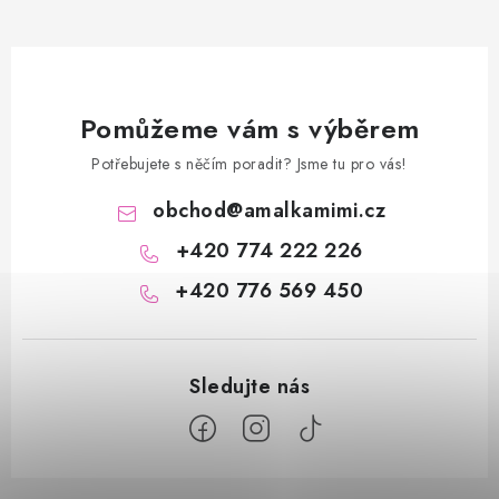
Pomůžeme vám s výběrem
Potřebujete s něčím poradit? Jsme tu pro vás!
obchod
@
amalkamimi.cz
+420 774 222 226
+420 776 569 450
Z