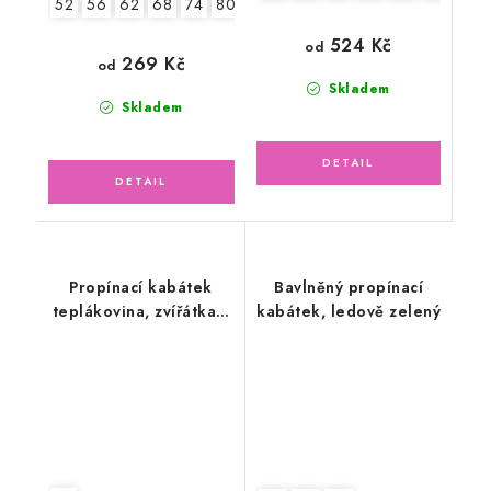
52
56
62
68
74
80
86
524 Kč
od
269 Kč
od
Skladem
Skladem
Propínací kabátek
Bavlněný propínací
teplákovina, zvířátka s
kabátek, ledově zelený
balónky