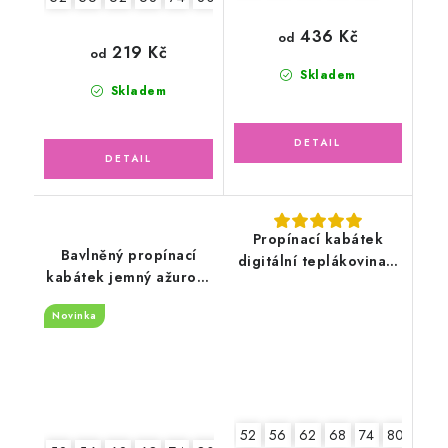
436 Kč
od
219 Kč
od
Skladem
Skladem
Propínací kabátek
Bavlněný propínací
digitální teplákovina s
kabátek jemný ažurový
čepičkou, zvířátka v
vzor, zelený mojito
lese
Novinka
52
56
62
68
74
80
86