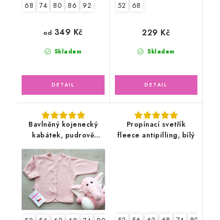
68
74
80
86
92
52
68
349 Kč
229 Kč
od
Skladem
Skladem
Bavlněný kojenecký
Propínací svetřík
kabátek, pudrově
fleece antipilling, bílý
růžový