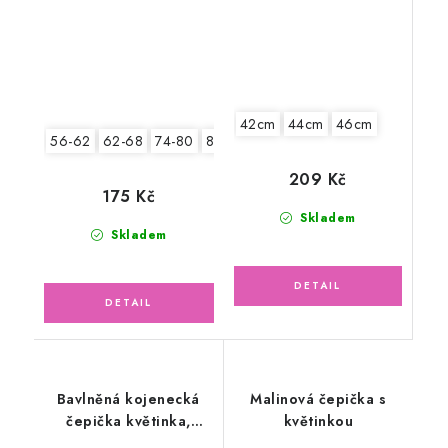
42cm
44cm
46cm
56-62
62-68
74-80
80-86
209 Kč
175 Kč
Skladem
Skladem
Bavlněná kojenecká
Malinová čepička s
čepička květinka,
květinkou
pudrově růžová