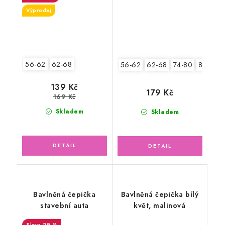
Výprodej
56-62
62-68
56-62
62-68
74-80
80-86
139 Kč
179 Kč
169 Kč
Skladem
Skladem
Bavlněná čepička
Bavlněná čepička bílý
stavební auta
květ, malinová
29 %