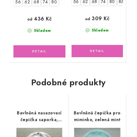
56
62
68
74
80
86
56
62
68
74
80
309 Kč
436 Kč
od
od
Skladem
Skladem
Podobné produkty
Bavlněná nasazovací
Bavlněná čepička pro
čepička saporka,
miminko, zelená mint
berušky