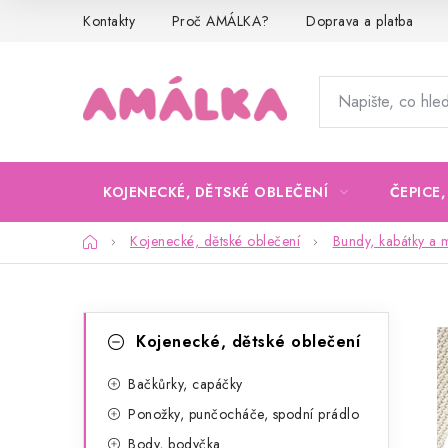
Přejít
Kontakty
Proč AMÁLKA?
Doprava a platba
na
obsah
KOJENECKÉ, DĚTSKÉ OBLEČENÍ
ČEPICE
Domů
Kojenecké, dětské oblečení
Bundy, kabátky a m
P
K
Přeskočit
Kojenecké, dětské oblečení
kategorie
a
o
t
Bačkůrky, capáčky
s
Ponožky, punčocháče, spodní prádlo
e
t
Body, bodyčka