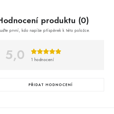
V
Hodnocení produktu (0)
ý
uďte první, kdo napíše příspěvek k této položce.
p
5,0
s
h
1 hodnocení
o
d
n
PŘIDAT HODNOCENÍ
o
c
e