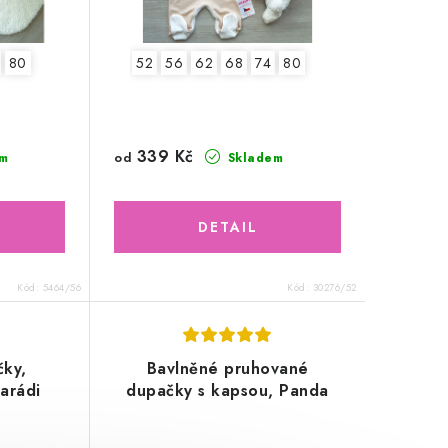
80
52
56
62
68
74
80
339 Kč
od
m
Skladem
Kód:
5464/56
Kód:
30276/52
čky,
Bavlněné pruhované
arádi
dupačky s kapsou, Panda