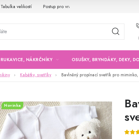
Tabulka velikostí
Postup pro vrácení a výměnu
Velkoobchod
, RUKAVICE, NÁKRČNÍKY
OSUŠKY, BRYNDÁKY, DEKY, D
ikiny
Kabátky, svetříky
Bavlněný propínací svetřík pro miminko, 
Ba
Novinka
sv