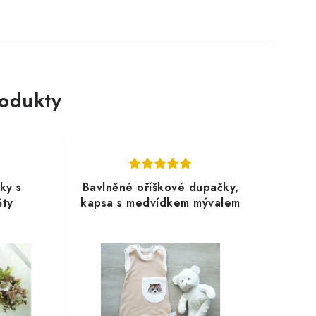
rodukty
ky s
Bavlněné oříškové dupačky,
ěty
kapsa s medvídkem mývalem