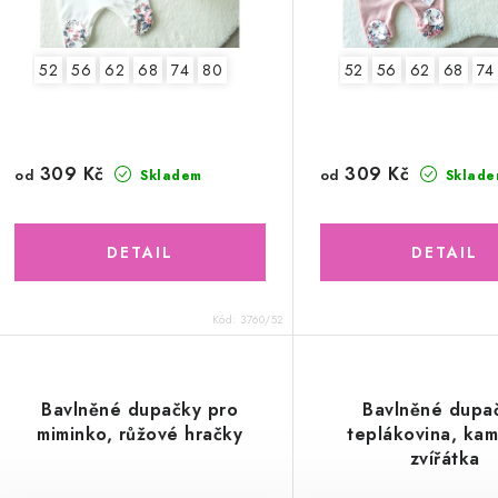
52
56
62
68
74
80
52
56
62
68
74
309 Kč
309 Kč
od
od
Skladem
Sklade
Kód:
3760/52
Bavlněné dupačky pro
Bavlněné dupa
miminko, růžové hračky
teplákovina, kam
zvířátka