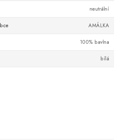
neutrální
obce
AMÁLKA
100% bavlna
bílá