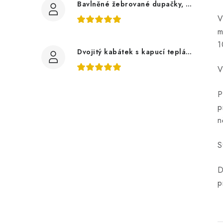
Bavlněné žebrované dupačky, zelené mojito
V
m
1
Dvojitý kabátek s kapucí teplákovina, auta
V
P
p
n
S
D
p