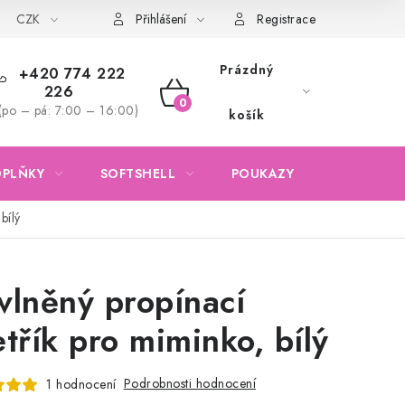
CZK
Obchodní podmínky
Podmínky ochrany osobních údajů
Přihlášení
Registrace
Prázdný
+420 774 222
226
NÁKUPNÍ
(po – pá: 7:00 – 16:00)
košík
KOŠÍK
OPLŇKY
SOFTSHELL
POUKAZY
KONTAKTY
bílý
vlněný propínací
etřík pro miminko, bílý
Podrobnosti hodnocení
1 hodnocení