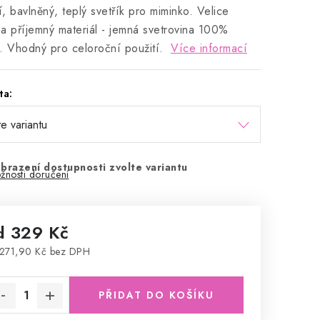
ní, bavlněný, teplý svetřík pro miminko. Velice
a příjemný materiál - jemná svetrovina 100%
. Vhodný pro celoroční použití.
Více informací
ta:
brazení dostupnosti zvolte variantu
žnosti doručení
d
329 Kč
271,90 Kč
bez DPH
rná cena:
PŘIDAT DO KOŠÍKU