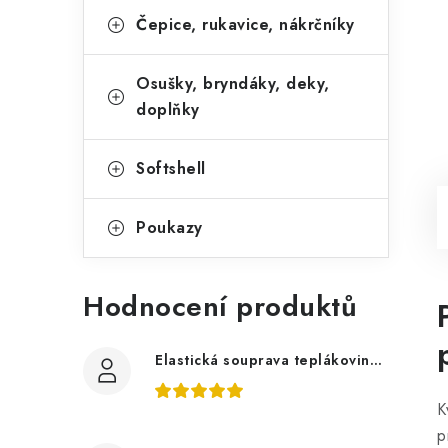
Čepice, rukavice, nákrčníky
Osušky, bryndáky, deky,
doplňky
Softshell
Poukazy
Hodnocení produktů
Elastická souprava teplákovina tmavě šedá, bagry
K
p