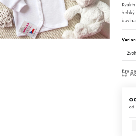
Kvalit
hebký 
bavlna
Varian
Pro zo
Mo
o
od
Mě