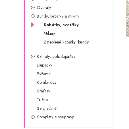
g
r
Overaly
o
Bundy, kabátky a mikiny
a
r
Kabátky, svetříky
n
i
Mikiny
e
n
Zateplené kabátky, bundy
í
Kalhoty, polodupačky
p
Dupačky
a
Pyžama
Kombinézy
n
Kraťasy
e
Trička
l
Šaty, sukně
Komplety a soupravy