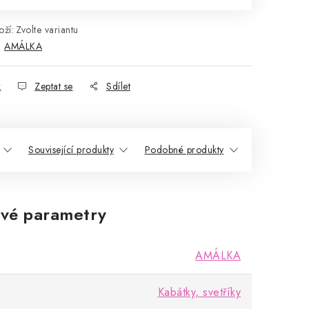
ží:
Zvolte variantu
:
AMÁLKA
k
Zeptat se
Sdílet
Související produkty
Podobné produkty
vé parametry
AMÁLKA
Kabátky, svetříky