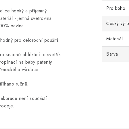
Pro koho
elice hebký a příjemný
ateriál - jemná svetrovina
Český výr
00% bavlna.
Materiál
hodný pro celoroční použití.
Barva
ro snadné oblékání je svetřík
ropínací na baby patenty
ěmeckého výrobce.
tříháno ručně.
ekorace není součástí
rodeje.