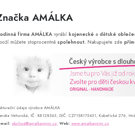
n
Značka AMÁLKA
odinná firma AMÁLKA
vyrábí
kojenecké
a
dětské obleče
boží můžete stoprocentně
spolehnout.
Nakupujete zde
přím
akturační údaje výrobce AMÁLKA
enáta Vehovská, IČ: 88128563, DIČ: CZ7158175431, Kobeřická 276, Hně
-mail:
obchod@amalkamimi.cz,
Web:
www.amalkamimi.cz