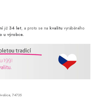
ní
již
34 let
,
a proto se na
kvalitu
vyráběného
o u výrobce.
vošice, 74735