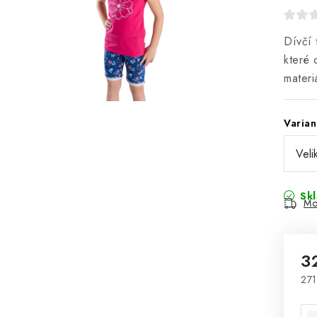
Dívčí 
které 
materi
Varian
Sk
Mo
3
271
Mě