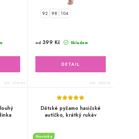
92
98
104
399 Kč
od
m
Skladem
Kód:
32196/92
Kód:
33819/92
louhý
Dětské pyžamo hasičské
dinka
autíčko, krátký rukáv
Novinka