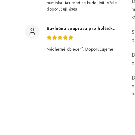
D
miminka, tak snad se bude líbit. Vřele
m
doporučuji 👍👍
k
Bavlněná souprava pro holčičku, tmavé květy
S
p
Nádherné oblečení. Doporučujeme
D
o
D
b
n