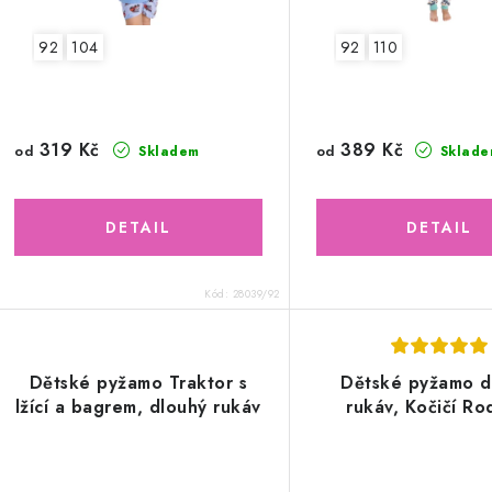
92
104
92
110
319 Kč
389 Kč
od
od
Skladem
Sklade
Kód:
28039/92
Dětské pyžamo Traktor s
Dětské pyžamo d
lžící a bagrem, dlouhý rukáv
rukáv, Kočičí Ro