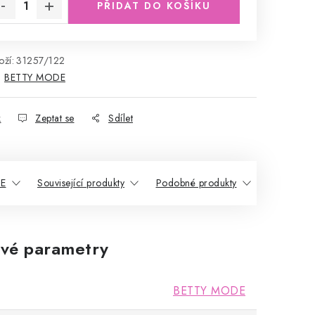
PŘIDAT DO KOŠÍKU
ží:
31257/122
:
BETTY MODE
k
Zeptat se
Sdílet
DE
Související produkty
Podobné produkty
vé parametry
BETTY MODE