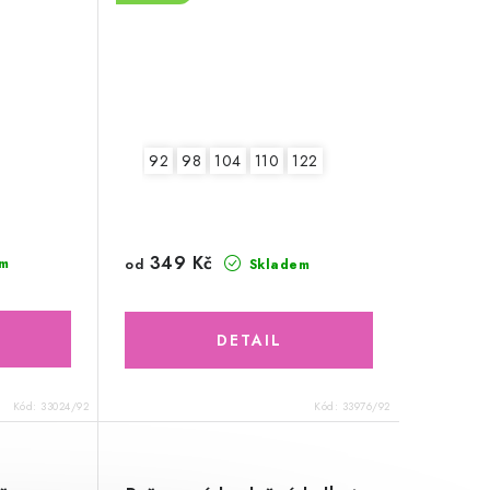
92
98
104
110
122
349 Kč
od
m
Skladem
Kód:
33024/92
Kód:
33976/92