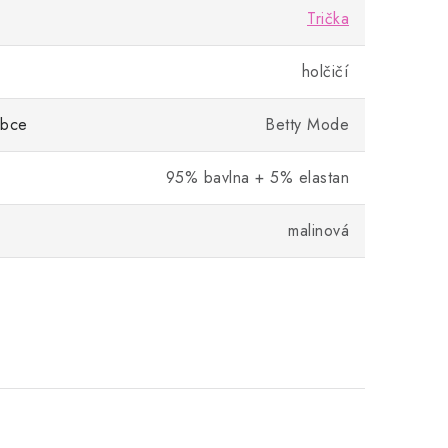
Trička
holčičí
obce
Betty Mode
95% bavlna + 5% elastan
malinová