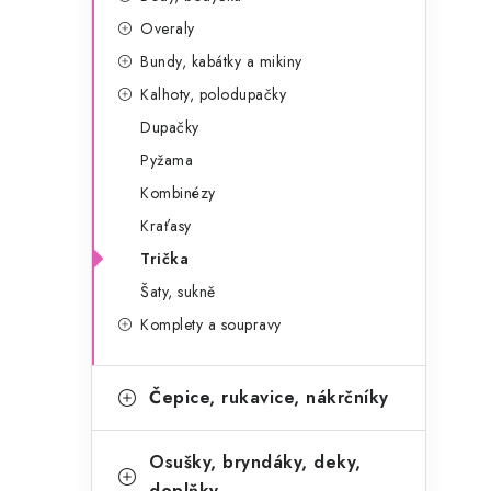
g
r
Overaly
o
Bundy, kabátky a mikiny
a
r
Kalhoty, polodupačky
n
i
Dupačky
e
n
Pyžama
í
Kombinézy
Kraťasy
p
Trička
a
Šaty, sukně
n
Komplety a soupravy
e
Čepice, rukavice, nákrčníky
l
Osušky, bryndáky, deky,
doplňky