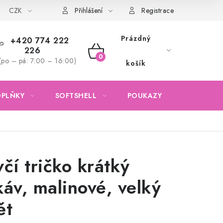
CZK
Obchodní podmínky
Podmínky ochrany osobních údajů
Přihlášení
Registrace
Prázdný
+420 774 222
226
NÁKUPNÍ
(po – pá: 7:00 – 16:00)
košík
KOŠÍK
OPLŇKY
SOFTSHELL
POUKAZY
KONTAKTY
včí tričko krátký
káv, malinové, velký
ět