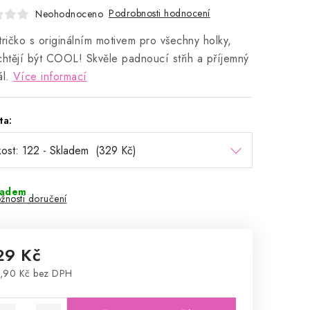
Podrobnosti hodnocení
Neohodnoceno
tričko s originálním motivem pro všechny holky,
chtějí být COOL! Skvěle padnoucí střih a příjemný
ál.
Více informací
ta:
ladem
žnosti doručení
29 Kč
,90 Kč bez DPH
rná cena: