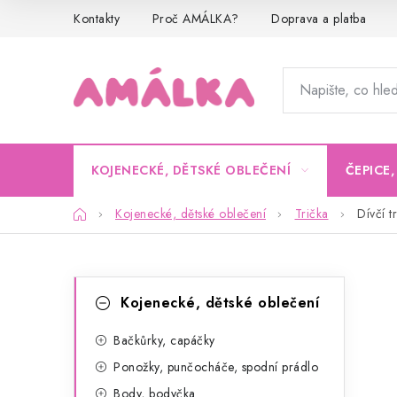
Přejít
Kontakty
Proč AMÁLKA?
Doprava a platba
na
obsah
KOJENECKÉ, DĚTSKÉ OBLEČENÍ
ČEPICE
Domů
Kojenecké, dětské oblečení
Trička
Dívčí t
P
K
Přeskočit
Kojenecké, dětské oblečení
kategorie
a
o
t
Bačkůrky, capáčky
s
Ponožky, punčocháče, spodní prádlo
e
t
Body, bodyčka