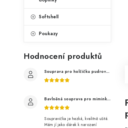
Softshell
Poukazy
Hodnocení produktů
Souprava pro holčičku pudrově růžová, ptáčci květy
Bavlněná souprava pro miminko, zvířátka v lese
Soupravička je hezká, kvalitně ušitá.
Mám jí jako dárek k narození