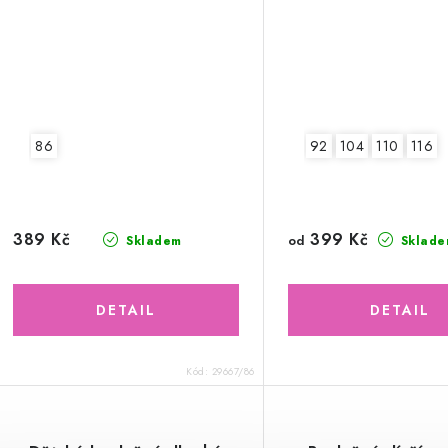
86
92
104
110
116
399 Kč
389 Kč
od
Skladem
Sklade
Kód:
29667/86