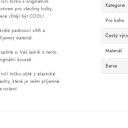
ívčí tričko s originálním
Kategorie
otivem pro všechny holky,
teré chtějí být COOL!
Pro koho
kvěle padnoucí střih a
Český výr
říjemný materiál.
Materiál
oplňte si Váš šatník o tento
riginální kousek.
Barva
ívčí tričko ušité z elastické
avlny, které je velmi příjemné
a nošení.