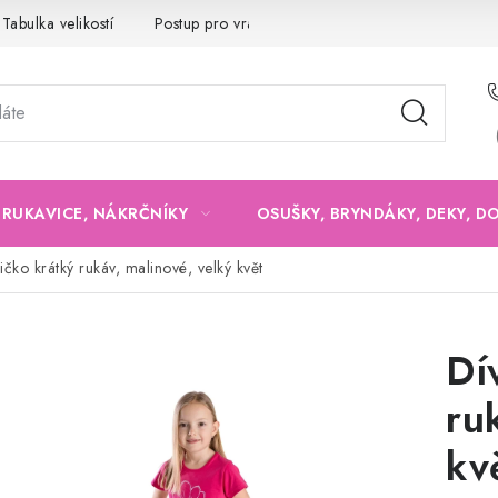
Tabulka velikostí
Postup pro vrácení a výměnu
Velkoobchod
, RUKAVICE, NÁKRČNÍKY
OSUŠKY, BRYNDÁKY, DEKY, D
ričko krátký rukáv, malinové, velký květ
Dí
ru
kv