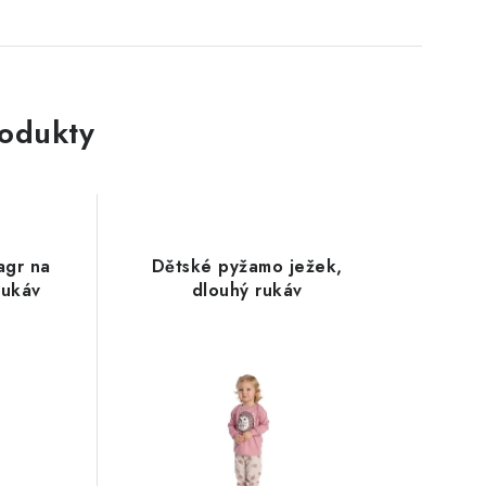
rodukty
agr na
Dětské pyžamo ježek,
rukáv
dlouhý rukáv