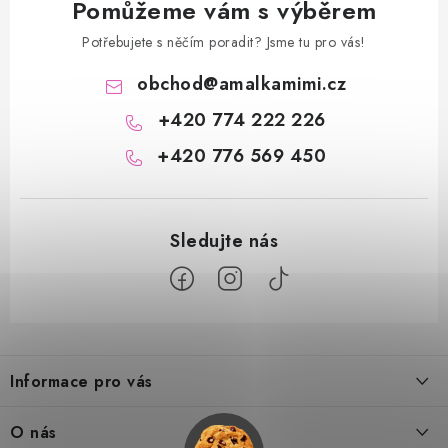
Pomůžeme vám s výběrem
Potřebujete s něčím poradit? Jsme tu pro vás!
obchod
@
amalkamimi.cz
+420 774 222 226
+420 776 569 450
Z
á
Informace pro vás
p
a
Doprava a platba
O nás
t