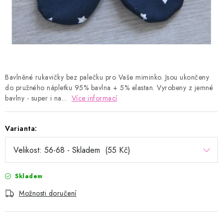
Kontakty
Proč AMÁLKA?
Doprava a platba
Tabulka velikostí
Postup pro vrácení a výměnu
Velkoobchod
Obchodní podmínky
Podmínky ochrany osobních údajů
Blog
Bavlněné rukavičky bez palečku pro Vaše miminko. Jsou ukončeny
do pružného nápletku 95% bavlna + 5% elastan. Vyrobeny z jemné
bavlny - super i na...
Více informací
Varianta:
Skladem
Možnosti doručení