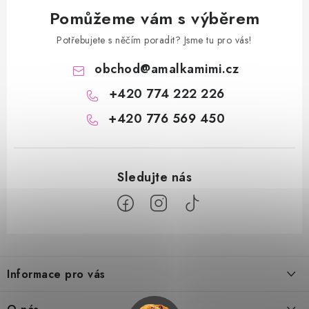
Pomůžeme vám s výběrem
Potřebujete s něčím poradit? Jsme tu pro vás!
obchod
@
amalkamimi.cz
+420 774 222 226
+420 776 569 450
Z
á
Informace pro vás
p
a
Doprava a platba