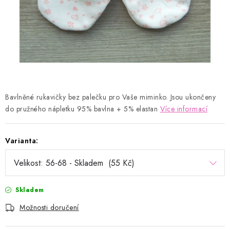
Kontakty
Proč AMÁLKA?
Doprava a platba
Tabulka velikostí
Postup pro vrácení a výměnu
Velkoobchod
Obchodní podmínky
Podmínky ochrany osobních údajů
Blog
Bavlněné rukavičky bez palečku pro Vaše miminko. Jsou ukončeny
do pružného nápletku 95% bavlna + 5% elastan
Více informací
Varianta:
Skladem
Možnosti doručení