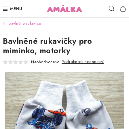
Přejít
Hleda
na
obsah
Bavlněné rukavice
KOJENECKÉ, DĚTSKÉ OBLEČENÍ
Bavlněné rukavičky pro
ČEPICE, RUKAVICE, NÁKRČNÍKY
miminko, motorky
OSUŠKY, BRYNDÁKY, DEKY, DOPLŇKY
Podrobnosti hodnocení
Neohodnoceno
SOFTSHELL
POUKAZY
KONTAKTY
HODNOCENÍ OBCHODU