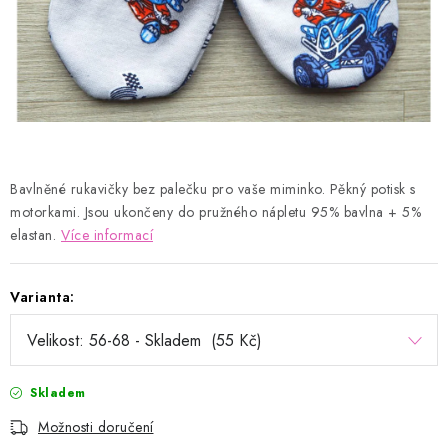
Kontakty
Proč AMÁLKA?
Doprava a platba
Tabulka velikostí
Postup pro vrácení a výměnu
Velkoobchod
Obchodní podmínky
Podmínky ochrany osobních údajů
Blog
Bavlněné rukavičky bez palečku pro vaše miminko. Pěkný potisk s
motorkami. Jsou ukončeny do pružného nápletu 95% bavlna + 5%
elastan.
Více informací
Varianta:
Skladem
Možnosti doručení