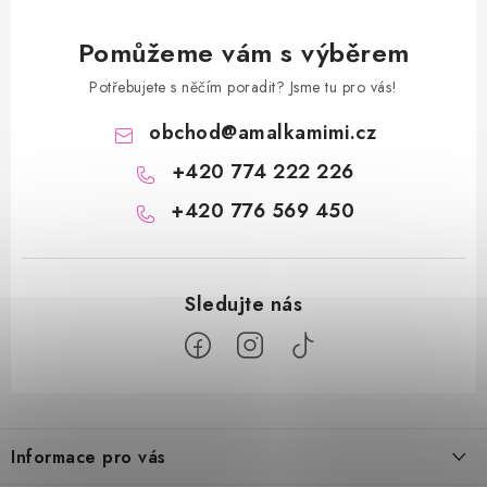
Pomůžeme vám s výběrem
Potřebujete s něčím poradit? Jsme tu pro vás!
obchod
@
amalkamimi.cz
+420 774 222 226
+420 776 569 450
Z
á
Informace pro vás
p