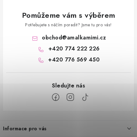
Pomůžeme vám s výběrem
Potřebujete s něčím poradit? Jsme tu pro vás!
obchod
@
amalkamimi.cz
+420 774 222 226
+420 776 569 450
Z
á
Informace pro vás
p