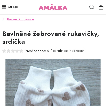
Přejít
Hleda
na
obsah
Bavlněné rukavice
KOJENECKÉ, DĚTSKÉ OBLEČENÍ
Bavlněné žebrované rukavičky,
ČEPICE, RUKAVICE, NÁKRČNÍKY
srdíčka
OSUŠKY, BRYNDÁKY, DEKY, DOPLŇKY
Podrobnosti hodnocení
Neohodnoceno
SOFTSHELL
POUKAZY
KONTAKTY
HODNOCENÍ OBCHODU