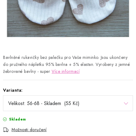
Kontakty
Proč AMÁLKA?
Doprava a platba
Tabulka velikostí
Postup pro vrácení a výměnu
Velkoobchod
Obchodní podmínky
Podmínky ochrany osobních údajů
Blog
Bavlněné rukavičky bez palečku pro Vaše miminko. Jsou ukončeny
do pružného nápletku 95% bavlna + 5% elastan. Vyrobeny z jemné
žebrované bavlny - super
Více informací
Varianta:
Skladem
Možnosti doručení