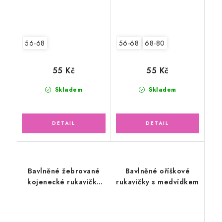
56-68
56-68
68-80
55 Kč
55 Kč
Skladem
Skladem
Bavlněné žebrované
Bavlněné oříškové
kojenecké rukavičky
rukavičky s medvídkem
bez palečku, zelené
mojito