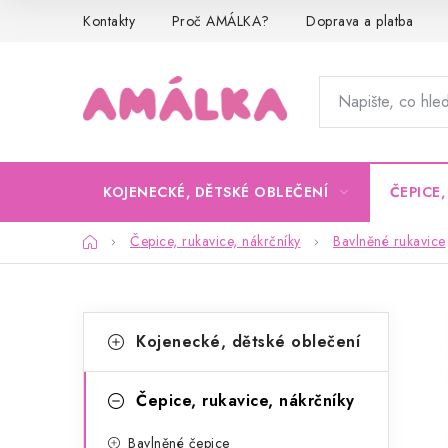
Přejít
Kontakty
Proč AMÁLKA?
Doprava a platba
na
obsah
KOJENECKÉ, DĚTSKÉ OBLEČENÍ
ČEPICE
Domů
Čepice, rukavice, nákrčníky
Bavlněné rukavice
P
K
Přeskočit
Kojenecké, dětské oblečení
kategorie
a
o
t
s
Čepice, rukavice, nákrčníky
e
t
Bavlněné čepice