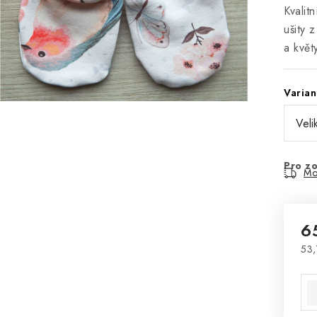
Kvalit
ušity 
a květ
Varian
Pro zo
Mo
6
53,
Mě