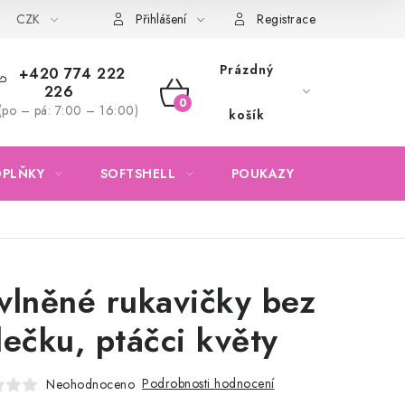
CZK
Obchodní podmínky
Podmínky ochrany osobních údajů
Přihlášení
Registrace
Prázdný
+420 774 222
226
NÁKUPNÍ
(po – pá: 7:00 – 16:00)
košík
KOŠÍK
OPLŇKY
SOFTSHELL
POUKAZY
KONTAKTY
vlněné rukavičky bez
lečku, ptáčci květy
Podrobnosti hodnocení
Neohodnoceno