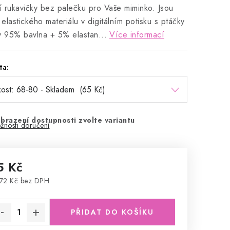
ní rukavičky bez palečku pro Vaše miminko. Jsou
z elastického materiálu v digitálním potisku s ptáčky
y 95% bavlna + 5% elastan...
Více informací
ta:
brazení dostupnosti zvolte variantu
žnosti doručení
5 Kč
72 Kč bez DPH
rná cena:
PŘIDAT DO KOŠÍKU