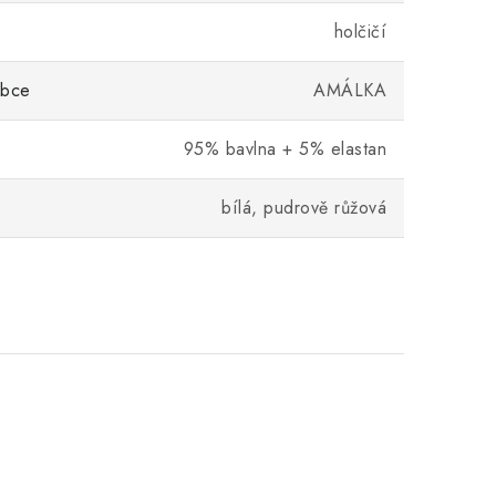
holčičí
obce
AMÁLKA
95% bavlna + 5% elastan
bílá, pudrově růžová