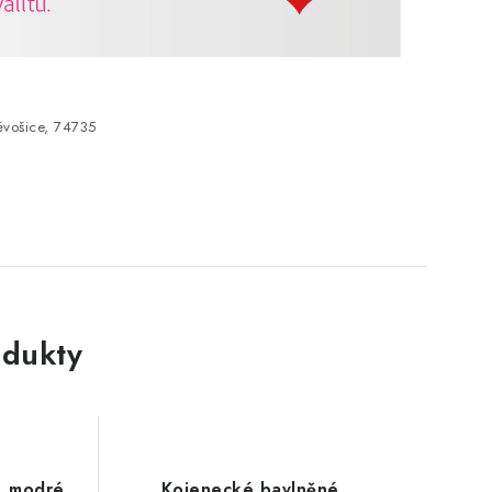
vošice, 74735
dukty
, modré
Kojenecké bavlněné