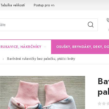
Tabulka velikostí
Postup pro vrácení a výměnu
Velkoobchod
, RUKAVICE, NÁKRČNÍKY
OSUŠKY, BRYNDÁKY, DEKY, D
Bavlněné rukavičky bez palečku, ptáčci květy
Ba
pa