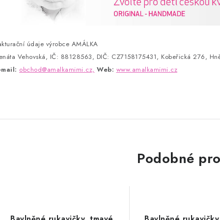
akturační údaje výrobce AMÁLKA
enáta Vehovská, IČ: 88128563, DIČ: CZ7158175431, Kobeřická 276, Hně
-mail:
obchod@amalkamimi.cz,
Web:
www.amalkamimi.cz
Podobné pro
Bavlněné rukavičky, tmavé
Bavlněné rukavičky