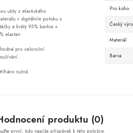
Pro koho
sou ušity z elastického
ateriálu v digitálním potisku s
Český výr
táčky a květy 95% bavlna +
% elastan.
Materiál
hodné pro celoroční
Barva
oužívání.
tříháno ručně.
Hodnocení produktu (0)
uďte první, kdo napíše příspěvek k této položce.