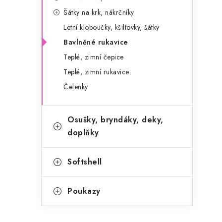
g
r
Šátky na krk, nákrčníky
o
Letní kloboučky, kšiltovky, šátky
a
r
Bavlněné rukavice
n
i
Teplé, zimní čepice
e
n
Teplé, zimní rukavice
í
Čelenky
p
Osušky, bryndáky, deky,
a
doplňky
n
e
Softshell
l
Poukazy