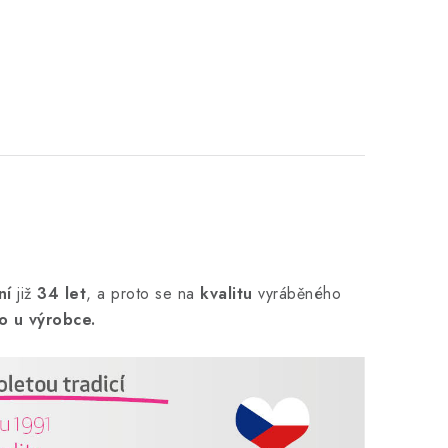
ní
již
34 let
,
a proto se na
kvalitu
vyráběného
o u výrobce.