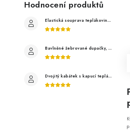
Hodnocení produktů
Elastická souprava teplákovina tmavě šedá, bagry
Bavlněné žebrované dupačky, zelené mojito
Dvojitý kabátek s kapucí teplákovina, auta
K
p