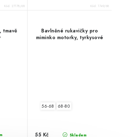
Kód:
27178/68
Kód:
1749/68
, tmavě
Bavlněné rukavičky pro
y
miminko motorky, tyrkysové
56-68
68-80
55 Kč
m
Skladem