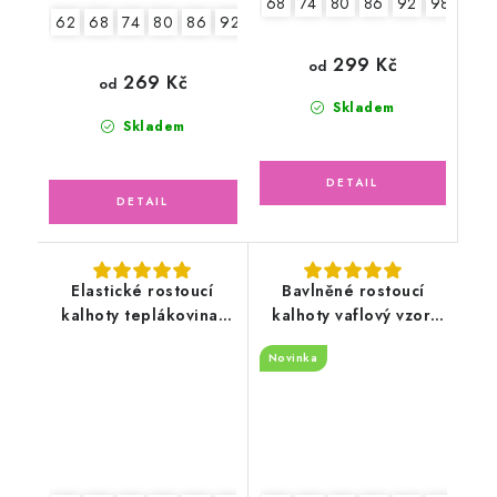
68
74
80
86
92
98
104
62
68
74
80
86
92-98
299 Kč
od
269 Kč
od
Skladem
Skladem
Elastické rostoucí
Bavlněné rostoucí
kalhoty teplákovina,
kalhoty vaflový vzor,
ptáčci
pudrově růžové
Novinka