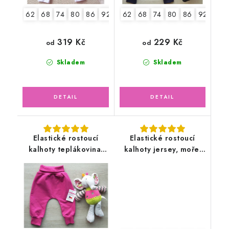
62
68
74
80
86
92
62
68
74
80
86
92
98
319 Kč
229 Kč
od
od
Skladem
Skladem
Elastické rostoucí
Elastické rostoucí
kalhoty teplákovina,
kalhoty jersey, moře,
fuchsiové
lodičky