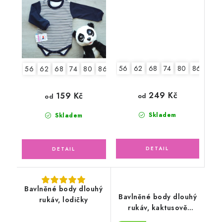
56
62
68
74
80
86
92
56
62
68
74
80
86
92
2.jakost v.62
249 Kč
159 Kč
od
od
Skladem
Skladem
Bavlněné body dlouhý
Bavlněné body dlouhý
rukáv, lodičky
rukáv, kaktusově
zelené