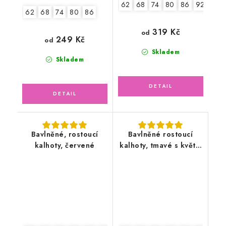
62
68
74
80
86
92
62
68
74
80
86
319 Kč
od
249 Kč
od
Skladem
Skladem
Bavlněné, rostoucí
Bavlněné rostoucí
kalhoty, červené
kalhoty, tmavé s květy,
pudrově růžové