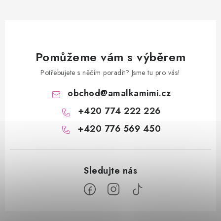
Pomůžeme vám s výběrem
Potřebujete s něčím poradit? Jsme tu pro vás!
obchod
@
amalkamimi.cz
+420 774 222 226
+420 776 569 450
Z