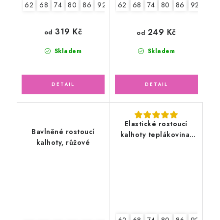
62
68
74
80
86
92
98
62
68
74
80
86
92
98
319 Kč
249 Kč
od
od
Skladem
Skladem
Elastické rostoucí
Bavlněné rostoucí
kalhoty teplákovina,
kalhoty, růžové
medvídek
62
68
74
80
86
92