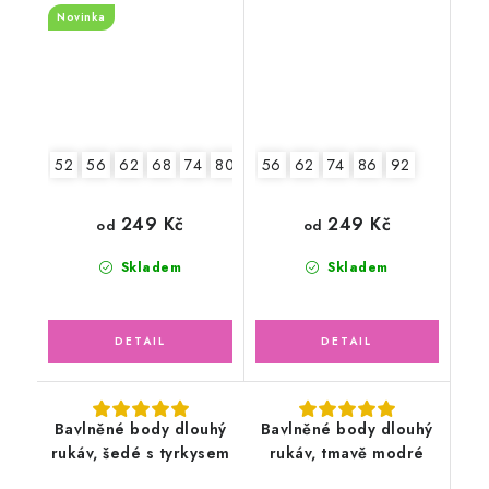
Novinka
52
56
62
68
74
80
86
56
92
62
74
86
92
249 Kč
249 Kč
od
od
Skladem
Skladem
Bavlněné body dlouhý
Bavlněné body dlouhý
rukáv, šedé s tyrkysem
rukáv, tmavě modré