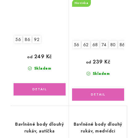
Novinka
56
86
92
56
62
68
74
80
86
92
249 Kč
od
239 Kč
od
Skladem
Skladem
Bavlněné body dlouhý
Bavlněné body dlouhý
rukáv, autíčka
rukáv, medvídci