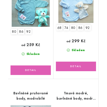
68
74
80
86
92
80
86
92
299 Kč
od
259 Kč
od
Skladem
Skladem
Bavlněné pruhované
Tmavě modré,
body, modrobílé
bavlněné body, modré
lemování