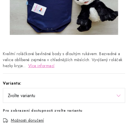
Kontakty
Proč AMÁLKA?
Doprava a platba
Tabulka velikostí
Postup pro vrácení a výměnu
Velkoobchod
Obchodní podmínky
Podmínky ochrany osobních údajů
Blog
Kvalitní roláčkové bavlněné body s dlouhým rukávem. Bezvadné a
velice oblíbené zejména v chladnějších měsících. Vyvýšený roláček
hezky kryje...
Více informací
Varianta:
Pro zobrazení dostupnosti zvolte variantu
Možnosti doručení