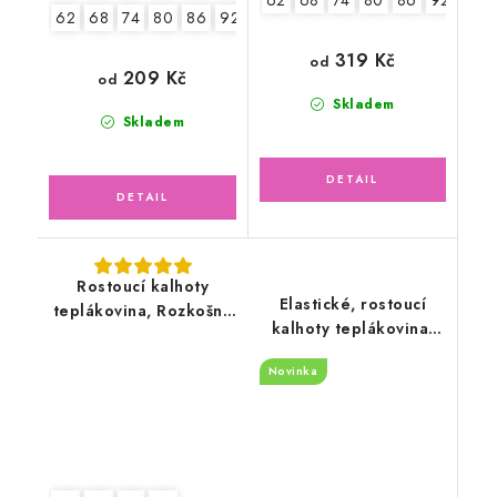
62
68
74
80
86
92
98
319 Kč
od
209 Kč
od
Skladem
Skladem
Rostoucí kalhoty
Elastické, rostoucí
teplákovina, Rozkošné
kalhoty teplákovina,
zvířátka
světle šedé
Novinka