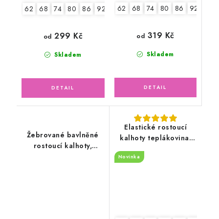
62
68
74
80
86
92
98
62
68
74
80
86
92
98
104
319 Kč
299 Kč
od
od
Skladem
Skladem
Elastické rostoucí
Žebrované bavlněné
kalhoty teplákovina,
rostoucí kalhoty,
zvířátka Safari
pudrově růžové
Novinka