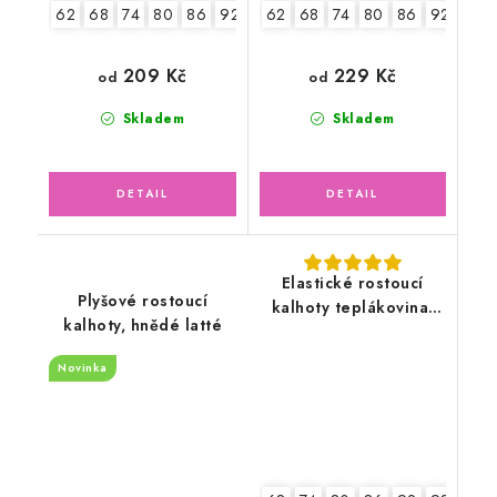
62
68
74
80
86
92-98
62
68
74
80
86
92
98
209 Kč
229 Kč
od
od
Skladem
Skladem
Elastické rostoucí
Plyšové rostoucí
kalhoty teplákovina,
kalhoty, hnědé latté
tmavě modré
Novinka