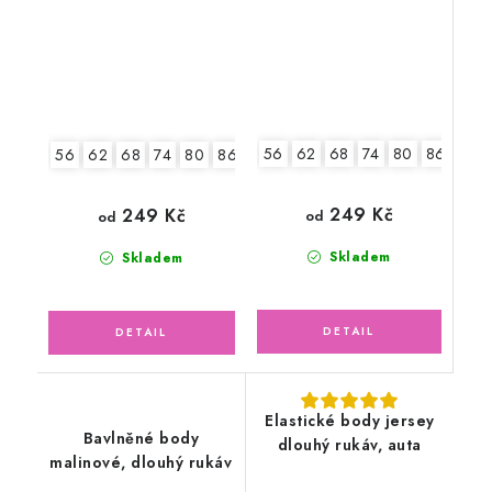
56
62
68
74
80
86
92
56
62
68
74
80
86
92
249 Kč
249 Kč
od
od
Skladem
Skladem
Elastické body jersey
Bavlněné body
dlouhý rukáv, auta
malinové, dlouhý rukáv