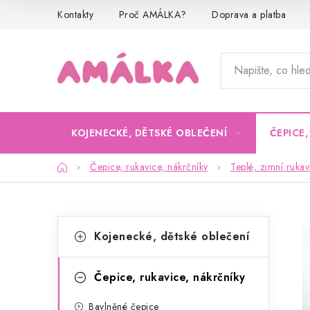
Přejít
Kontakty
Proč AMÁLKA?
Doprava a platba
na
obsah
KOJENECKÉ, DĚTSKÉ OBLEČENÍ
ČEPICE
Domů
Čepice, rukavice, nákrčníky
Teplé, zimní rukav
P
K
Přeskočit
Kojenecké, dětské oblečení
kategorie
a
o
t
s
Čepice, rukavice, nákrčníky
e
t
Bavlněné čepice