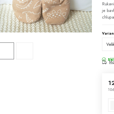
Rukavi
je bav
chlupa
Varian
Sk
Mo
1
106
Mě