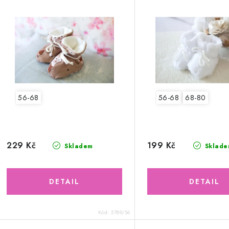
56-68
56-68
68-80
229 Kč
199 Kč
Skladem
Sklade
Kód:
5789/56