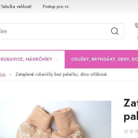
Tabulka velikostí
Postup pro vrácení a výměnu
Velkoobchod
, RUKAVICE, NÁKRČNÍKY
OSUŠKY, BRYNDÁKY, DEKY, D
ice
Zateplené rukavičky bez palečku, dino oříškové
Za
pa