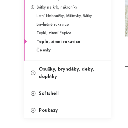
g
r
Šátky na krk, nákrčníky
o
Letní kloboučky, kšiltovky, šátky
a
r
Bavlněné rukavice
n
i
Teplé, zimní čepice
e
n
Teplé, zimní rukavice
í
Čelenky
p
Osušky, bryndáky, deky,
a
doplňky
n
e
Softshell
l
Poukazy