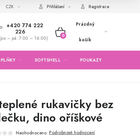
CZK
Obchodní podmínky
Podmínky ochrany osobních údajů
Přihlášení
Registrace
Prázdný
+420 774 222
226
NÁKUPNÍ
(po – pá: 7:00 – 16:00)
košík
KOŠÍK
OPLŇKY
SOFTSHELL
POUKAZY
KONTAKTY
teplené rukavičky bez
lečku, dino oříškové
Podrobnosti hodnocení
Neohodnoceno