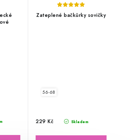
necké
Zateplené bačkůrky sovičky
sové
56-68
229 Kč
m
Skladem