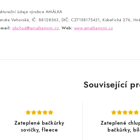
akturační údaje výrobce AMÁLKA
enáta Vehovská, IČ: 88128563, DIČ: CZ7158175431, Kobeřická 276, Hně
-mail:
obchod@amalkamimi.cz,
Web:
www.amalkamimi.cz
Související p
Zateplené bačkůrky
Zateplené chlu
sovičky, fleece
bačkůrky, bí