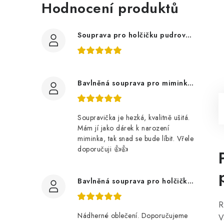
Hodnocení produktů
Souprava pro holčičku pudrově růžová, ptáčci květy
Bavlněná souprava pro miminko, zvířátka v lese
Soupravička je hezká, kvalitně ušitá.
Mám jí jako dárek k narození
miminka, tak snad se bude líbit. Vřele
doporučuji 👍👍
Bavlněná souprava pro holčičku, tmavé květy
R
Nádherné oblečení. Doporučujeme
V