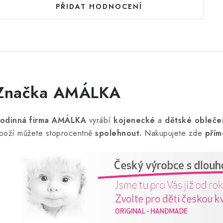
PŘIDAT HODNOCENÍ
Značka AMÁLKA
odinná firma AMÁLKA
vyrábí
kojenecké
a
dětské obleče
boží můžete stoprocentně
spolehnout.
Nakupujete zde
přím