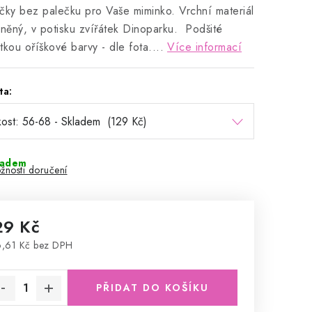
čky bez palečku pro Vaše miminko. Vrchní materiál
lněný, v potisku zvířátek Dinoparku. Podšité
tkou oříškové barvy - dle fota....
Více informací
ta:
ladem
žnosti doručení
29 Kč
,61 Kč bez DPH
rná cena:
PŘIDAT DO KOŠÍKU