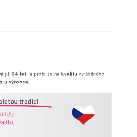
ní
již
34 let
,
a proto se na
kvalitu
vyráběného
o u výrobce.