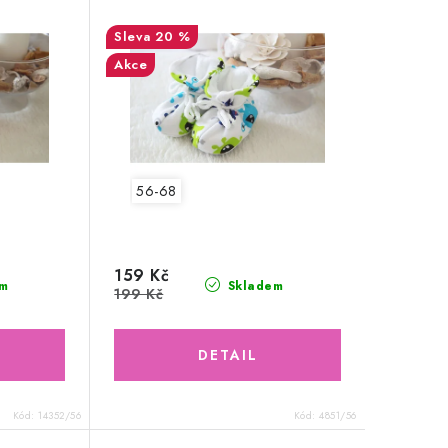
20 %
Akce
56-68
159 Kč
m
Skladem
199 Kč
Kód:
14352/56
Kód:
4851/56