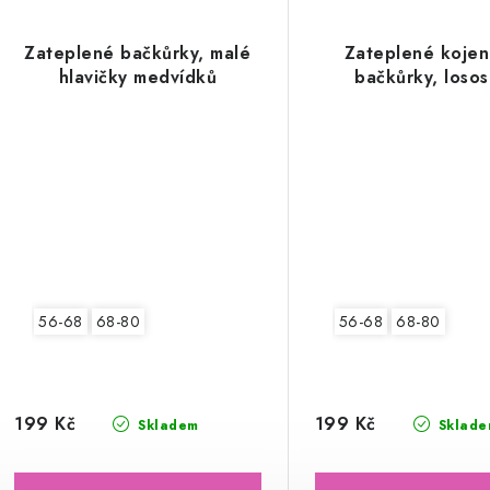
Zateplené bačkůrky, malé
Zateplené koje
hlavičky medvídků
bačkůrky, loso
56-68
68-80
56-68
68-80
199 Kč
199 Kč
Skladem
Sklade