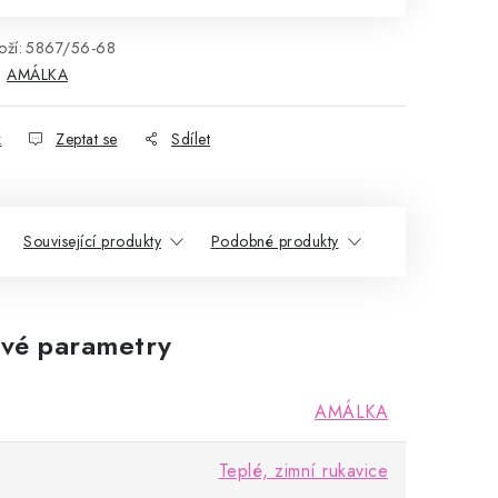
ží:
5867/56-68
:
AMÁLKA
k
Zeptat se
Sdílet
Související produkty
Podobné produkty
vé parametry
AMÁLKA
Teplé, zimní rukavice