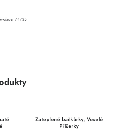
vošice, 74735
rodukty
paté
Zateplené bačkůrky, Veselé
lé
Příšerky