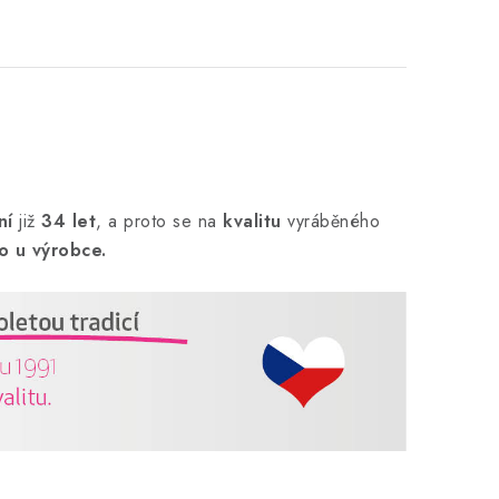
ní
již
34 let
,
a proto se na
kvalitu
vyráběného
o u výrobce.