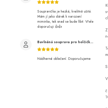
K
Soupravička je hezká, kvalitně ušitá.
s
Mám jí jako dárek k narození
c
miminka, tak snad se bude líbit. Vřele
doporučuji 👍👍
Z
n
Bavlněná souprava pro holčičku, tmavé květy
T
m
Nádherné oblečení. Doporučujeme
S
V
č
1