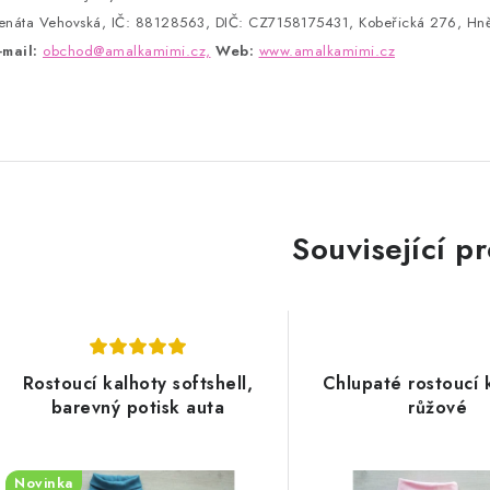
enáta Vehovská, IČ: 88128563, DIČ: CZ7158175431, Kobeřická 276, Hně
-mail:
obchod@amalkamimi.cz,
Web:
www.amalkamimi.cz
Související p
Rostoucí kalhoty softshell,
Chlupaté rostoucí 
barevný potisk auta
růžové
Novinka