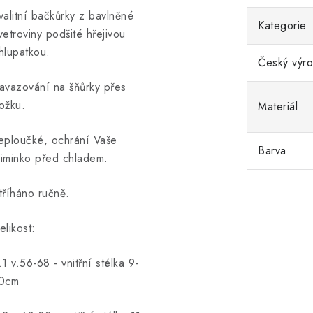
valitní bačkůrky z bavlněné
Kategorie
vetroviny podšité hřejivou
hlupatkou.
Český výr
avazování na šňůrky přes
ožku.
Materiál
eploučké, ochrání Vaše
Barva
iminko před chladem.
tříháno ručně.
elikost:
.1 v.56-68 - vnitřní stélka 9-
0cm