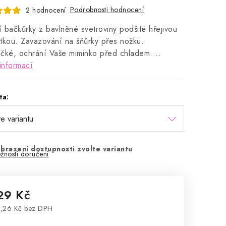
Podrobnosti hodnocení
2 hodnocení
ní bačkůrky z bavlněné svetroviny podšité hřejivou
tkou. Zavazování na šňůrky přes nožku.
čké, ochrání Vaše miminko před chladem....
informací
ta:
brazení dostupnosti zvolte variantu
žnosti doručení
29 Kč
,26 Kč bez DPH
rná cena: