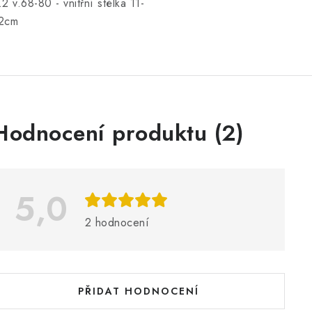
.2 v.68-80 - vnitřní stélka 11-
2cm
V
Hodnocení produktu (2)
ý
p
5,0
s
2 hodnocení
h
o
d
PŘIDAT HODNOCENÍ