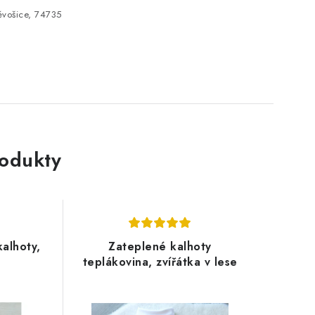
vošice, 74735
rodukty
kalhoty,
Zateplené kalhoty
teplákovina, zvířátka v lese