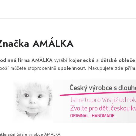
n
o
c
e
n
Značka AMÁLKA
odinná firma AMÁLKA
vyrábí
kojenecké
a
dětské obleče
boží můžete stoprocentně
spolehnout.
Nakupujete zde
přím
akturační údaje výrobce AMÁLKA