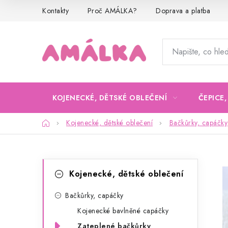
Přejít
Kontakty
Proč AMÁLKA?
Doprava a platba
na
obsah
KOJENECKÉ, DĚTSKÉ OBLEČENÍ
ČEPICE
Domů
Kojenecké, dětské oblečení
Bačkůrky, capáčky
P
K
Přeskočit
Kojenecké, dětské oblečení
kategorie
a
o
t
Bačkůrky, capáčky
s
Kojenecké bavlněné capáčky
e
t
Zateplené bačkůrky