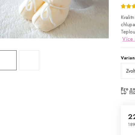
Kvalit
chlupa
Teplou
Více 
Varian
Pro zo
Mo
2
189
Mě