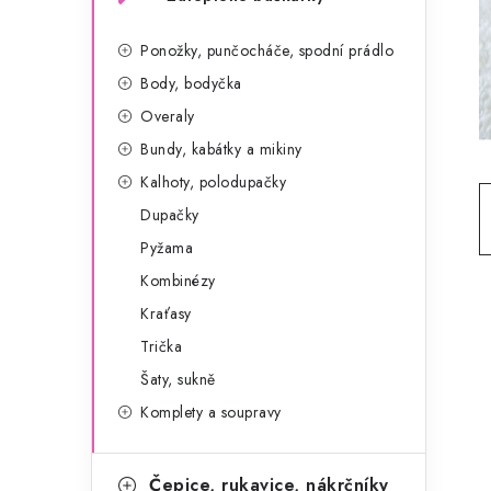
g
r
o
Ponožky, punčocháče, spodní prádlo
a
r
Body, bodyčka
n
i
Overaly
e
n
Bundy, kabátky a mikiny
Kalhoty, polodupačky
í
Dupačky
p
Pyžama
a
Kombinézy
Kraťasy
n
Trička
e
Šaty, sukně
l
Komplety a soupravy
Čepice, rukavice, nákrčníky