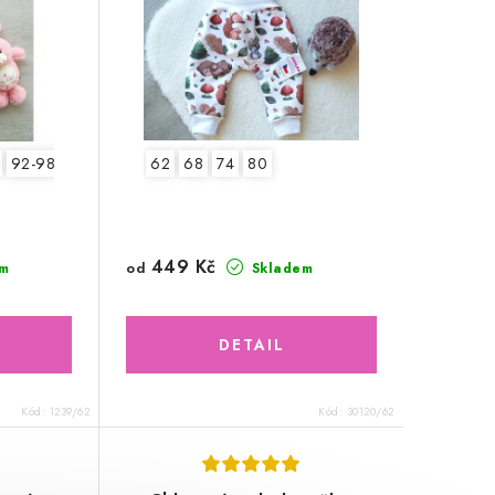
92-98
62
68
74
80
449 Kč
od
m
Skladem
Kód:
1239/62
Kód:
30120/62