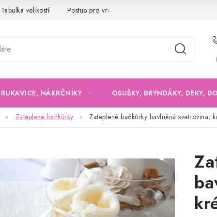
Tabulka velikostí
Postup pro vrácení a výměnu
Velkoobchod
, RUKAVICE, NÁKRČNÍKY
OSUŠKY, BRYNDÁKY, DEKY, D
Zateplené bačkůrky
Zateplené bačkůrky bavlněná svetrovina, 
Za
ba
kr