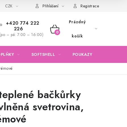
CZK
Obchodní podmínky
Podmínky ochrany osobních údajů
Přihlášení
Registrace
Prázdný
+420 774 222
226
NÁKUPNÍ
(po – pá: 7:00 – 16:00)
košík
KOŠÍK
OPLŇKY
SOFTSHELL
POUKAZY
KONTAKTY
krémové
teplené bačkůrky
vlněná svetrovina,
émové