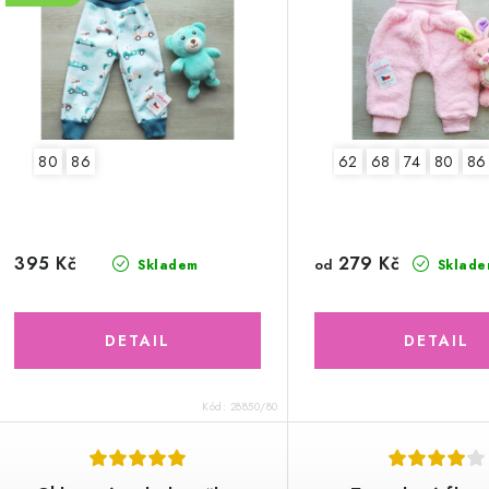
80
86
62
68
74
80
86
279 Kč
395 Kč
od
Skladem
Sklade
Kód:
28850/80