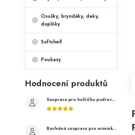
Osušky, bryndáky, deky,
doplňky
Softshell
Poukazy
Hodnocení produktů
Souprava pro holčičku pudrově růžová, ptáčci květy
Bavlněná souprava pro miminko, zvířátka v lese