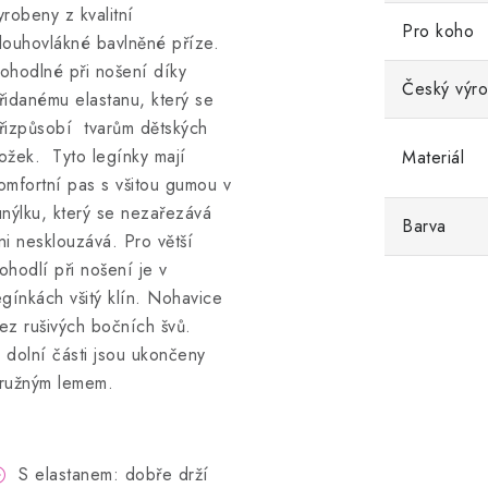
yrobeny z kvalitní
Pro koho
louhovlákné bavlněné příze.
ohodlné při nošení díky
Český výr
řidanému elastanu, který se
řizpůsobí tvarům dětských
ožek. Tyto legínky mají
Materiál
omfortní pas s všitou gumou v
unýlku, který se nezařezává
Barva
ni nesklouzává. Pro větší
ohodlí při nošení je v
egínkách všitý klín. Nohavice
ez rušivých bočních švů.
 dolní části jsou ukončeny
ružným lemem.
S elastanem: dobře drží