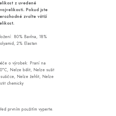
elikost z uvedené
vojvelikosti. Pokud jste
erozhodné zvolte větší
elikost.
ložení: 80% Bavlna, 18%
olyamid, 2% Elastan
éče o výrobek: Praní na
0°C, Nelze bělit, Nelze sušit
 sušičce, Nelze žehlit, Nelze
istit chemicky
řed prvním použitím vyperte.