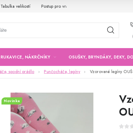
Tabulka velikostí
Postup pro vrácení a výměnu
Velkoobchod
, RUKAVICE, NÁKRČNÍKY
OSUŠKY, BRYNDÁKY, DEKY, D
če, spodní prádlo
Punčocháče, legíny
Vzorované legíny OUŠ
Vz
Novinka
OU