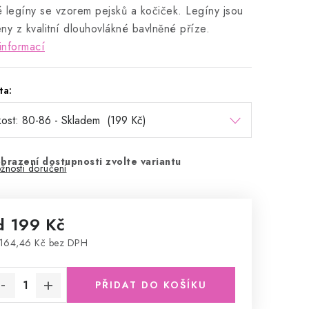
 legíny se vzorem pejsků a kočiček. Legíny jsou
ny z kvalitní dlouhovlákné bavlněné příze.
informací
ta:
brazení dostupnosti zvolte variantu
žnosti doručení
d
199 Kč
164,46 Kč
bez DPH
rná cena:
PŘIDAT DO KOŠÍKU