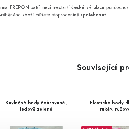
irma
TREPON
patří mezi nejstarší
české výrobce
punčochové
yráběného zboží můžete stoprocentně
spolehnout.
Související p
Bavlněné body žebrované,
Elastické body d
ledově zelené
rukáv, růžov
až 10 %