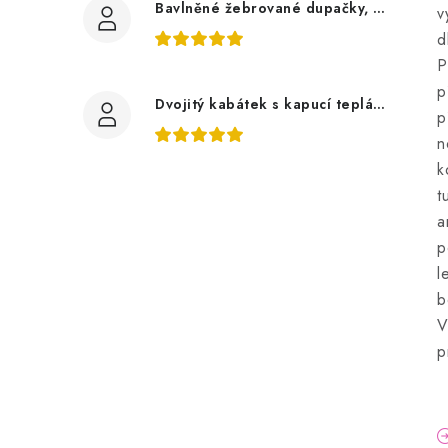
Bavlněné žebrované dupačky, zelené mojito
v
d
P
p
Dvojitý kabátek s kapucí teplákovina, auta
p
n
k
t
a
p
l
b
V
p