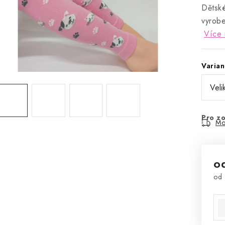
Dětské
vyrobe
Více 
Varian
Pro zo
Mo
o
od
Mě