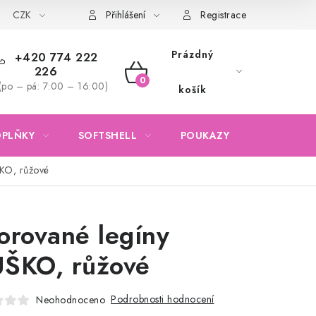
CZK
Obchodní podmínky
Podmínky ochrany osobních údajů
Přihlášení
Registrace
Prázdný
+420 774 222
226
NÁKUPNÍ
(po – pá: 7:00 – 16:00)
košík
KOŠÍK
OPLŇKY
SOFTSHELL
POUKAZY
KONTAKTY
KO, růžové
orované legíny
ŠKO, růžové
Podrobnosti hodnocení
Neohodnoceno