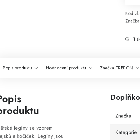
Kód zbo
Značka
Tis
Popis produktu
Hodnocení produktu
Značka TREPON
Popis
Doplňko
produktu
Značka
ětské legíny se vzorem
Kategorie
ejsků a kočiček. Legíny jsou