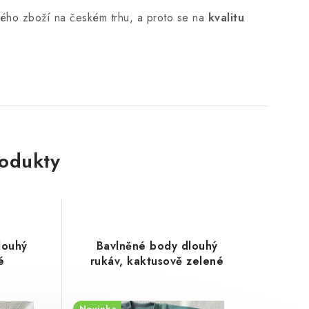
ho zboží na českém trhu, a proto se na
kvalitu
rodukty
louhý
Bavlněné body dlouhý
é
rukáv, kaktusově zelené
Novinka