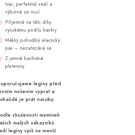
tvar, perfektně sedí a
výborně se nosí
Příjemné na tělo díky
vysokému podílu bavlny
Měkký pohodlný elastický
pas – nezařezává se
Z jemné bavlněné
pleteniny
oporučujeme legíny před
rvním nošením vyprat a
okaždé je prát naruby.
odle zkušeností maminek
ašich malých zákazníků
edí legíny spíš na menší