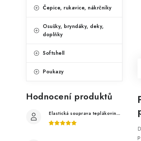
Čepice, rukavice, nákrčníky
Osušky, bryndáky, deky,
doplňky
Softshell
Poukazy
Hodnocení produktů
Elastická souprava teplákovina tmavě šedá, bagry
D
p