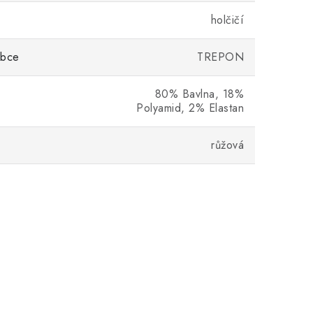
holčičí
obce
TREPON
80% Bavlna, 18%
Polyamid, 2% Elastan
růžová