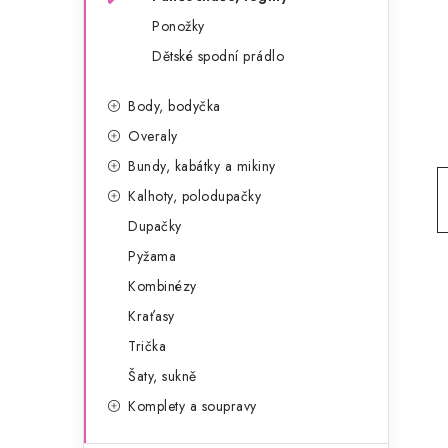
g
r
Ponožky
o
Dětské spodní prádlo
a
r
n
i
Body, bodyčka
e
n
Overaly
Bundy, kabátky a mikiny
í
Kalhoty, polodupačky
p
Dupačky
a
Pyžama
Kombinézy
n
Kraťasy
e
Trička
l
Šaty, sukně
Komplety a soupravy