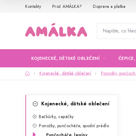
Přejít
Kontakty
Proč AMÁLKA?
Doprava a platba
na
obsah
KOJENECKÉ, DĚTSKÉ OBLEČENÍ
ČEPICE
Domů
Kojenecké, dětské oblečení
Ponožky, punčochá
P
K
Přeskočit
Kojenecké, dětské oblečení
kategorie
a
o
t
Bačkůrky, capáčky
s
Ponožky, punčocháče, spodní prádlo
e
t
Punčocháče, legíny