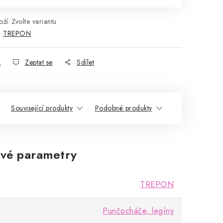
ží:
Zvolte variantu
:
TREPON
k
Zeptat se
Sdílet
Související produkty
Podobné produkty
vé parametry
TREPON
Punčocháče, legíny