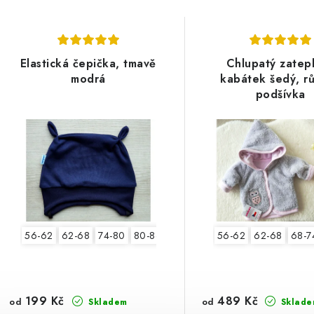
Elastická čepička, tmavě
Chlupatý zatep
modrá
kabátek šedý, r
podšívka
56-62
62-68
74-80
80-86
56-62
62-68
68-7
199 Kč
489 Kč
od
od
Skladem
Sklade