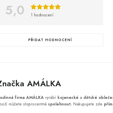
5,0
s
h
1 hodnocení
o
d
n
PŘIDAT HODNOCENÍ
o
c
e
n
Značka AMÁLKA
odinná firma AMÁLKA
vyrábí
kojenecké
a
dětské obleče
boží můžete stoprocentně
spolehnout.
Nakupujete zde
přím