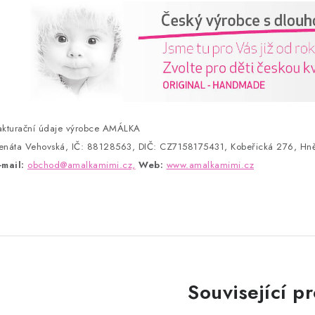
akturační údaje výrobce AMÁLKA
enáta Vehovská, IČ: 88128563, DIČ: CZ7158175431, Kobeřická 276, Hně
-mail:
obchod@amalkamimi.cz,
Web:
www.amalkamimi.cz
Související p