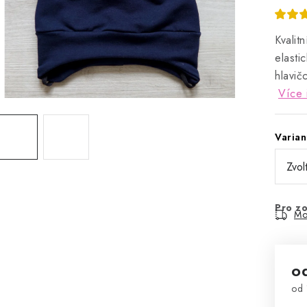
Kvalit
elasti
hlavič
Více 
Varian
Pro zo
Mo
o
od
Mě