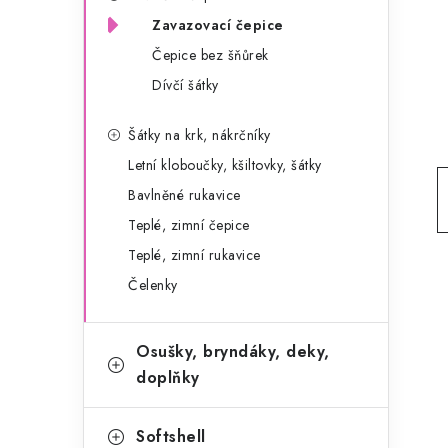
g
r
Zavazovací čepice
o
Čepice bez šňůrek
a
r
Dívčí šátky
n
i
e
n
Šátky na krk, nákrčníky
Letní kloboučky, kšiltovky, šátky
í
Bavlněné rukavice
p
Teplé, zimní čepice
a
Teplé, zimní rukavice
Čelenky
n
e
Osušky, bryndáky, deky,
l
doplňky
Softshell