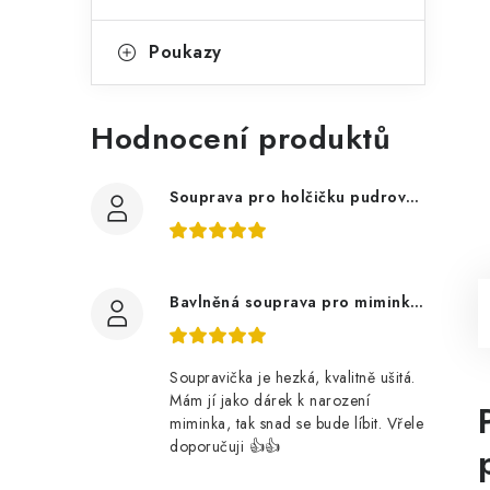
Poukazy
Hodnocení produktů
Souprava pro holčičku pudrově růžová, ptáčci květy
Bavlněná souprava pro miminko, zvířátka v lese
Soupravička je hezká, kvalitně ušitá.
Mám jí jako dárek k narození
miminka, tak snad se bude líbit. Vřele
doporučuji 👍👍