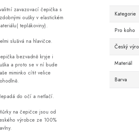
valitní zavazovací čepička s
Kategorie
zdobnými oušky v elastickém
ateriálu( teplákoviny).
Pro koho
elmi slušivá na hlavičce.
Český výr
epička bezvadně kryje i
Materiál
uška a proto se v ní bude
aše miminko cítit velice
Barva
ohodlně.
epadá do očí a netlačí.
ňůrky na čepičce jsou od
eského výrobce ze 100%
avlny.