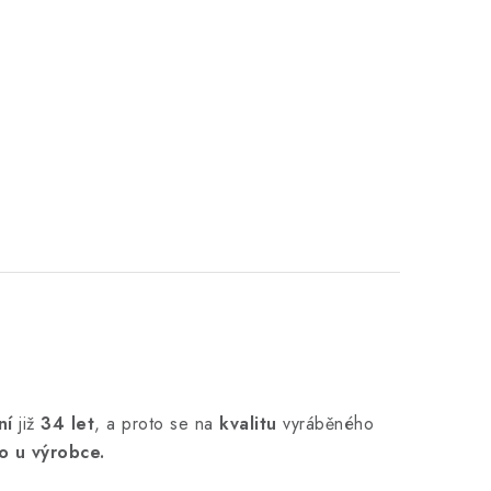
ní
již
34 let
,
a proto se na
kvalitu
vyráběného
o u výrobce.