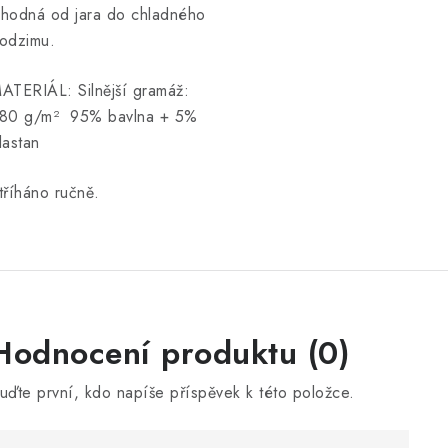
hodná od jara do chladného
odzimu.
ATERIÁL: Silnější gramáž
:
80 g/m²
95% bavlna + 5%
lastan
tříháno ručně.
V
Hodnocení produktu (0)
ý
uďte první, kdo napíše příspěvek k této položce.
p