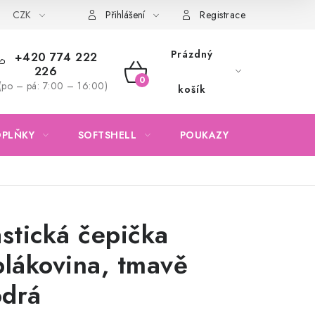
CZK
Obchodní podmínky
Podmínky ochrany osobních údajů
Přihlášení
Registrace
Prázdný
+420 774 222
226
NÁKUPNÍ
(po – pá: 7:00 – 16:00)
košík
KOŠÍK
OPLŇKY
SOFTSHELL
POUKAZY
KONTAKTY
astická čepička
plákovina, tmavě
drá