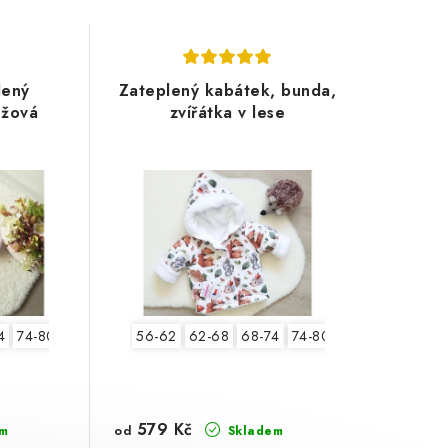
lený
Zateplený kabátek, bunda,
ůžová
zvířátka v lese
4
74-80
80-86
56-62
62-68
68-74
74-80
80-86
92-98
579 Kč
od
m
Skladem