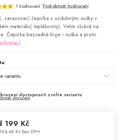
Podrobnosti hodnocení
1 hodnocení
ní, zavazovací čepička s ozdobnými oušky v
ckém materiálu( teplákoviny). Velmi slušivá na
ce. Čepička bezvadně kryje i ouška a proto.
informací
ta:
brazení dostupnosti zvolte variantu
žnosti doručení
d
199 Kč
164,46 Kč
bez DPH
rná cena: