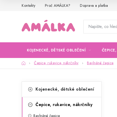
Přejít
Kontakty
Proč AMÁLKA?
Doprava a platba
na
obsah
KOJENECKÉ, DĚTSKÉ OBLEČENÍ
ČEPICE
Domů
Čepice, rukavice, nákrčníky
Bavlněné čepice
P
K
Přeskočit
Kojenecké, dětské oblečení
kategorie
a
o
t
s
Čepice, rukavice, nákrčníky
e
t
Bavlněné čepice