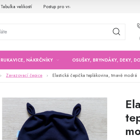
Tabulka velikostí
Postup pro vrácení a výměnu
Velkoobchod
, RUKAVICE, NÁKRČNÍKY
OSUŠKY, BRYNDÁKY, DEKY, D
Zavazovací čepice
Elastická čepička teplákovina, tmavě modrá
El
te
mo