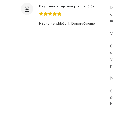
Bavlněná souprava pro holčičku, tmavé květy
K
o
m
Nádherné oblečení. Doporučujeme
V
Č
o
V
p
N
Š
č
b