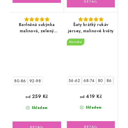
Bavlněná sukýnka
Šaty krátký rukáv
malinová, zelený
jersey, malinové květy
motýlek
Novinka
56-62
68-74
80
86
92
80-86
92-98
419 Kč
259 Kč
od
od
Skladem
Skladem