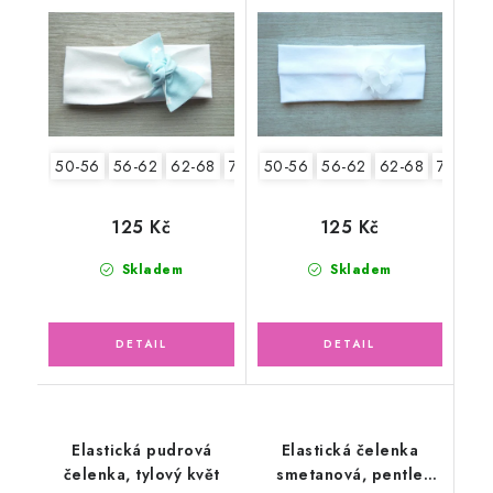
květinky
50-56
56-62
62-68
74-86
50-56
56-62
62-68
74-86
125 Kč
125 Kč
Skladem
Skladem
Elastická pudrová
Elastická čelenka
čelenka, tylový květ
smetanová, pentle