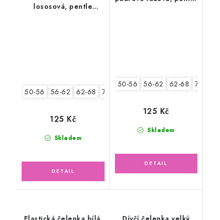
lososová, pentle
tmavě modrá s květy
kuličky
50-56
56-62
62-68
74-86
50-56
56-62
62-68
74-86
125 Kč
125 Kč
Skladem
Skladem
Elastická čelenka bílá,
Dívčí čelenka velký