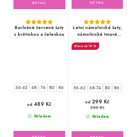
Bavlněné červené šaty
Letní námořnické šaty,
s květinkou a čelenkou
námořnické tmavé
pruhy
až 18 %
56-62
68
74
80
86
56-62
68-74
80
86
92
2.
299 Kč
od
489 Kč
od
330 Kč
Skladem
Skladem