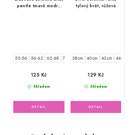
pentle tmavě modrá
tylový květ, růžová
sedmikrásky
38cm
40cm
42cm
44cm
4
50-56
56-62
62-68
74-86
129 Kč
125 Kč
Skladem
Skladem