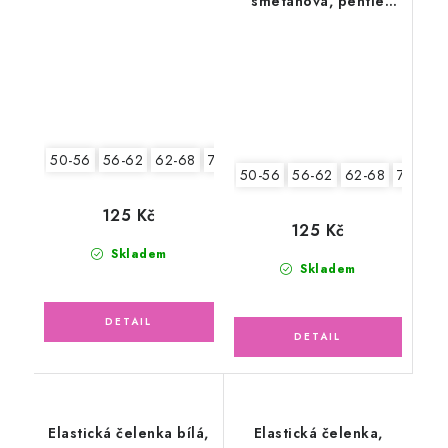
smetanová, pentle
květy
lososové kuličky
50-56
56-62
62-68
74-86
50-56
56-62
62-68
74-86
125 Kč
125 Kč
Skladem
Skladem
Elastická čelenka bílá,
Elastická čelenka,