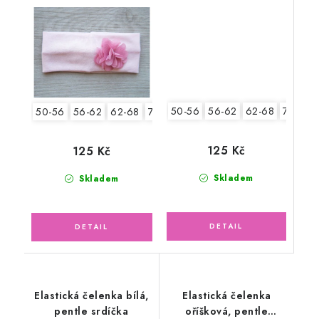
sedmikrásky
50-56
56-62
62-68
74-86
50-56
56-62
62-68
74-86
125 Kč
125 Kč
Skladem
Skladem
Elastická čelenka bílá,
Elastická čelenka
pentle srdíčka
oříšková, pentle