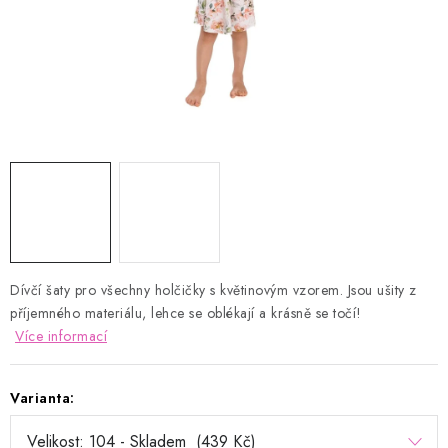
Kontakty
Proč AMÁLKA?
Doprava a platba
Tabulka velikostí
Postup pro vrácení a výměnu
Velkoobchod
Obchodní podmínky
Podmínky ochrany osobních údajů
Blog
Dívčí šaty pro všechny holčičky s květinovým vzorem. Jsou ušity z
příjemného materiálu, lehce se oblékají a krásně se točí!
Více informací
Varianta: