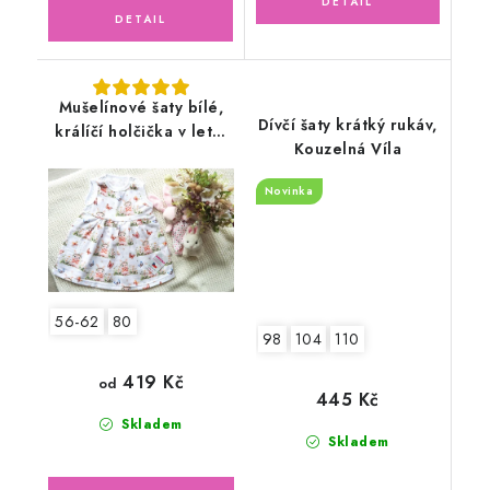
Mušelínové šaty bílé,
Dívčí šaty krátký rukáv,
králíčí holčička v letní
Kouzelná Víla
zahradě
Novinka
56-62
80
98
104
110
419 Kč
od
445 Kč
Skladem
Skladem