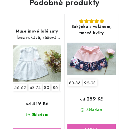
Podobné produkty
Sukýnka s volánem,
Mušelínové bílé šaty
tmavé květy
bez rukávů, růžová
květinka
80-86
92-98
56-62
68-74
80
86
92
259 Kč
od
419 Kč
od
Skladem
Skladem