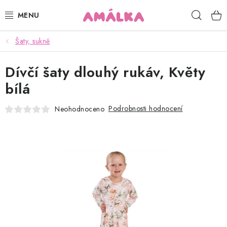
Přejít
Hleda
na
obsah
Šaty, sukně
KOJENECKÉ, DĚTSKÉ OBLEČENÍ
Dívčí šaty dlouhý rukáv, Květy
ČEPICE, RUKAVICE, NÁKRČNÍKY
bílá
OSUŠKY, BRYNDÁKY, DEKY, DOPLŇKY
Podrobnosti hodnocení
Neohodnoceno
SOFTSHELL
POUKAZY
KONTAKTY
HODNOCENÍ OBCHODU