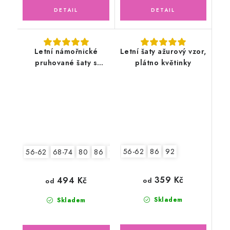
Letní námořnické
Letní šaty ažurový vzor,
pruhované šaty s
plátno květinky
čelenkou
56-62
86
92
56-62
68-74
80
86
92
359 Kč
494 Kč
od
od
Skladem
Skladem