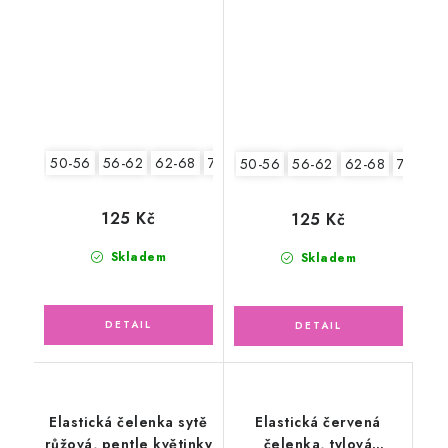
sedmikrásky
50-56
56-62
62-68
74-86
50-56
56-62
62-68
74-86
125 Kč
125 Kč
Skladem
Skladem
Elastická čelenka sytě
Elastická červená
růžová, pentle květinky
čelenka, tylová