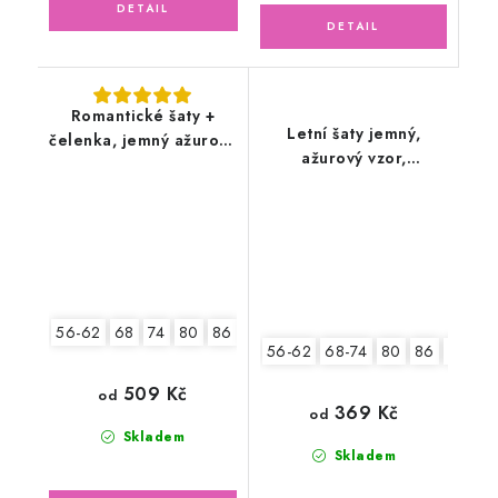
Romantické šaty +
Letní šaty jemný,
čelenka, jemný ažurový
ažurový vzor,
vzor, smetanové
smetanové
56-62
68
74
80
86
92
56-62
68-74
80
86
92
509 Kč
od
369 Kč
od
Skladem
Skladem