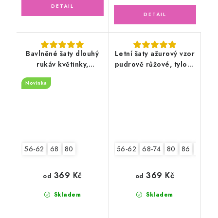
Bavlněné šaty dlouhý
Letní šaty ažurový vzor
rukáv květinky,
pudrově růžové, tylový
zeleno/růžové
květ
Novinka
56-62
68
80
56-62
68-74
80
86
92
369 Kč
369 Kč
od
od
Skladem
Skladem