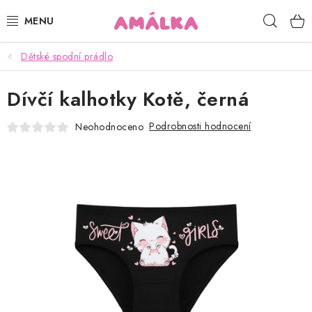
Přejít
Hleda
na
obsah
Dětské spodní prádlo
KOJENECKÉ, DĚTSKÉ OBLEČENÍ
Dívčí kalhotky Kotě, černá
ČEPICE, RUKAVICE, NÁKRČNÍKY
Podrobnosti hodnocení
Neohodnoceno
OSUŠKY, BRYNDÁKY, DEKY, DOPLŇKY
SOFTSHELL
POUKAZY
KONTAKTY
HODNOCENÍ OBCHODU