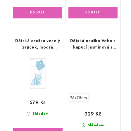
Dětská osuška veselý
Dětská osuška Veba s
zajíček, modrá
kapucí jasmínová s
70x140cm
výšivkou Lištička
skořicová lemovka
75x75cm
579 Kč
329 Kč
Skladem
Skladem