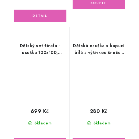
Dětský set žirafa -
Dětská osuška s kapucí
osuška 100x100,
bílá s výšivkou šnečci,
slinták, ručník + žínka
tmavě fialová lemovka
699 Kč
280 Kč
Skladem
Skladem