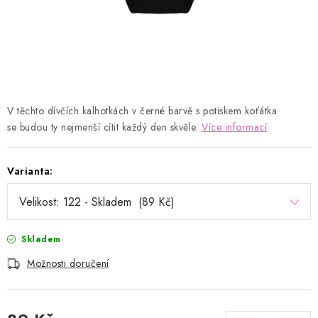
Kontakty
Proč AMÁLKA?
Doprava a platba
Tabulka velikostí
Postup pro vrácení a výměnu
Velkoobchod
Obchodní podmínky
Podmínky ochrany osobních údajů
Blog
V těchto dívčích kalhotkách v černé barvě s potiskem koťátka
se
budou ty nejmenší cítit každý den skvěle.
Více informací
Varianta:
Skladem
Možnosti doručení