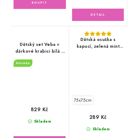
Dětská osuška s
Dětský set Veba v
kapucí, zelená mint
dárkové krabici bílá s
75x75cm
růžovou lemovkou a
Novinka
kojeneckou lahví
75x75cm
829 Kč
289 Kč
Skladem
Skladem