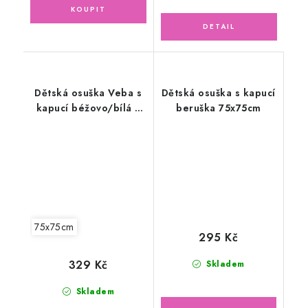
Dětská osuška Veba s
Dětská osuška s kapucí
kapucí béžovo/bílá s
beruška 75x75cm
výšivkou Moudrá
sovička natur lemovka
75x75cm
295 Kč
329 Kč
Skladem
Skladem