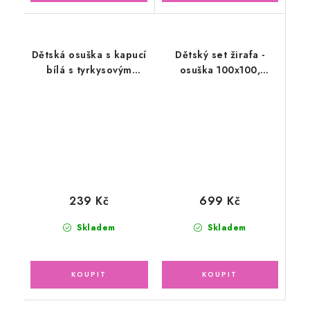
Dětská osuška s kapucí
Dětský set žirafa -
bílá s tyrkysovým
osuška 100x100,
lemem
slinták, ručník + žínka
699 Kč
239 Kč
Skladem
Skladem