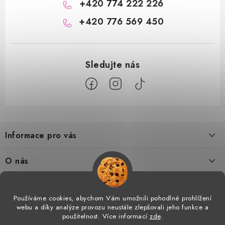
+420 774 222 226
+420 776 569 450
Z
á
Informace pro vás
p
a
Doprava a platba
O nás
t
Tabulka velikostí
í
Kontakty
Doprava a online platby
Vrácení a výměna
Používáme cookies, abychom Vám umožnili pohodlné prohlížení
Proč AMÁLKA?
webu a díky analýze provozu neustále zlepšovali jeho funkce a
Facebook
Obchodní podmínky
použitelnost. Více informací
zde
.
Velkoobchod