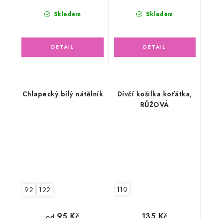
Skladem
Skladem
Chlapecký bílý nátělník
Dívčí košilka koťátka,
RŮŽOVÁ
110
92
122
135 Kč
95 Kč
od