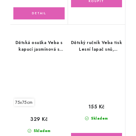
Dětská osuška Veba s
Dětský ručník Veba tisk
kapucí jasmínová s
Lesní lapač snů,
výšivkou Králíček
béžová 30x50cm
ušáček růžová lemovka
75x75cm
155 Kč
329 Kč
Skladem
Skladem