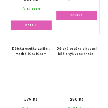
Skladem
Dětská osuška zajíčci,
Dětská osuška s kapucí
modrá 104x104cm
bílá s výšivkou šnečci,
tmavě fialová lemovka
579 Kč
280 Kč