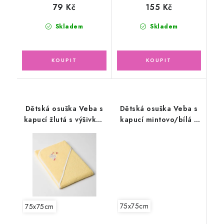
79 Kč
155 Kč
Skladem
Skladem
Dětská osuška Veba s
Dětská osuška Veba s
kapucí žlutá s výšivkou
kapucí mintovo/bílá s
Čapí pošta bílá
výšivkou Čapí pošta
lemovka
bílá lemovka
75x75cm
75x75cm