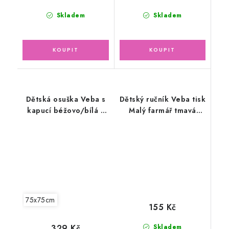
Skladem
Skladem
Dětská osuška Veba s
Dětský ručník Veba tisk
kapucí béžovo/bílá s
Malý farmář tmavá
výšivkou Moudrá
hnědá
sovička natur lemovka
75x75cm
155 Kč
329 Kč
Skladem