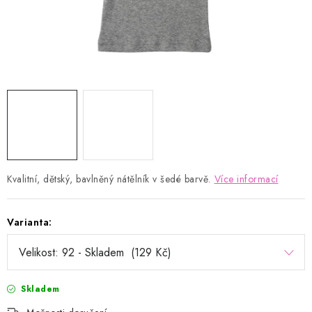
Kontakty
Proč AMÁLKA?
Doprava a platba
Tabulka velikostí
Postup pro vrácení a výměnu
Velkoobchod
Obchodní podmínky
Podmínky ochrany osobních údajů
Blog
Kvalitní, dětský, bavlněný nátělník v šedé barvě.
Více informací
Varianta:
Skladem