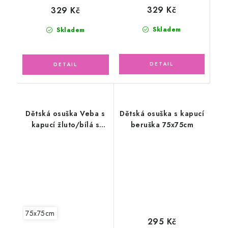
329 Kč
329 Kč
Skladem
Skladem
Dětská osuška Veba s
Dětská osuška s kapucí
kapucí žluto/bílá s
beruška 75x75cm
výšivkou Moudrá
sovička bílá lemovka
75x75cm
295 Kč