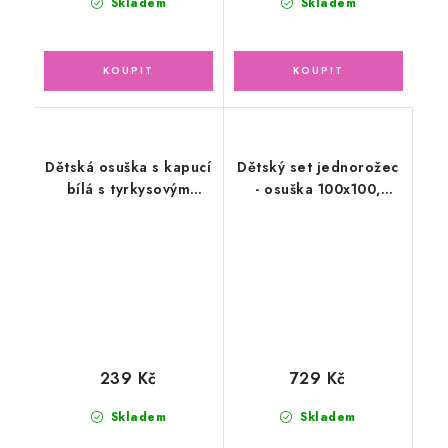
Skladem
Skladem
Dětská osuška s kapucí
Dětský set jednorožec
bílá s tyrkysovým
- osuška 100x100,
lemem
slinták, ručník + žínka
239 Kč
729 Kč
Skladem
Skladem