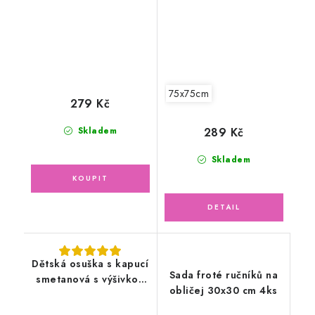
75x75cm
75x75cm
279 Kč
289 Kč
Skladem
Skladem
Dětská osuška s kapucí
Sada froté ručníků na
smetanová s výšivkou
obličej 30x30 cm 4ks
huňatý beránek