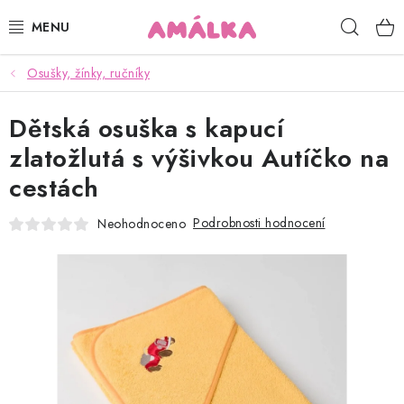
Přejít
Hleda
na
obsah
Osušky, žínky, ručníky
KOJENECKÉ, DĚTSKÉ OBLEČENÍ
Dětská osuška s kapucí
ČEPICE, RUKAVICE, NÁKRČNÍKY
zlatožlutá s výšivkou Autíčko na
OSUŠKY, BRYNDÁKY, DEKY, DOPLŇKY
cestách
SOFTSHELL
Podrobnosti hodnocení
Neohodnoceno
POUKAZY
KONTAKTY
HODNOCENÍ OBCHODU