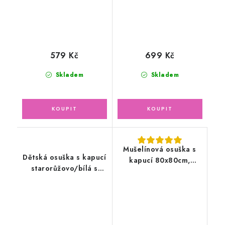
579 Kč
699 Kč
Skladem
Skladem
Mušelínová osuška s
Dětská osuška s kapucí
kapucí 80x80cm,
starorůžovo/bílá s
béžová
výšivkou Sloník