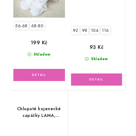
56-68
68-80
92
98
104
116
199 Kč
93 Kč
Skladem
Skladem
Chlupaté kojenecké
capáčky LAMA,
smetanové