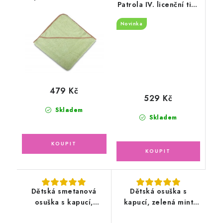
Patrola IV. licenční tisk
zelená s béžovým
70x140cm
lemem
Novinka
479 Kč
529 Kč
Skladem
Skladem
Dětská smetanová
Dětská osuška s
osuška s kapucí,
kapucí, zelená mint
modré lemování
75x75cm