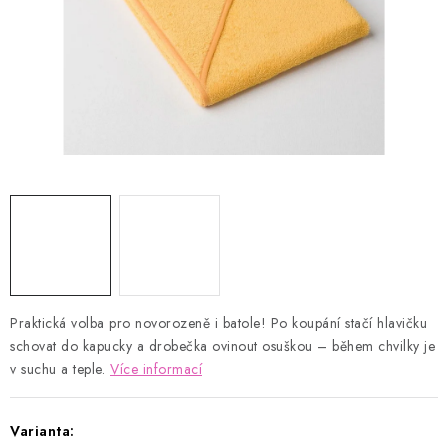
Kontakty
Proč AMÁLKA?
Doprava a platba
Tabulka velikostí
Postup pro vrácení a výměnu
Velkoobchod
Obchodní podmínky
Podmínky ochrany osobních údajů
Blog
Praktická volba pro novorozeně i batole! Po koupání stačí hlavičku
schovat do kapucky a drobečka ovinout osuškou – během chvilky je
v suchu a teple.
Více informací
Varianta: