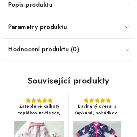
Popis produktu
Parametry produktu
Hodnocení produktu (0)
Související produkty
Zateplené kalhoty
Bavlněný overal s
teplákovina-fleece,
ťapkami, pohádková
medvědí holčička
víla