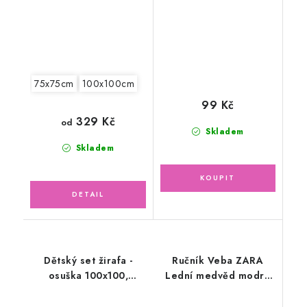
75x75cm
100x100cm
99 Kč
329 Kč
od
Skladem
Skladem
Dětský set žirafa -
Ručník Veba ZARA
osuška 100x100,
Lední medvěd modrá
slinták, ručník + žínka
30x50cm