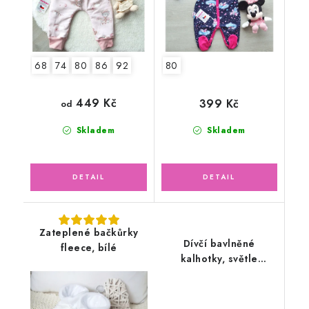
68
74
80
86
92
80
449 Kč
399 Kč
od
Skladem
Skladem
Zateplené bačkůrky
Dívčí bavlněné
fleece, bílé
kalhotky, světle
lososová