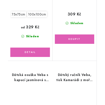
309 Kč
75x75cm
100x100cm
Skladem
329 Kč
od
Skladem
Dětská osuška Veba s
Dětský ručník Veba,
kapucí jasmínová s
tisk Kamarádi z moře,
výšivkou Králíček
šedý 30x50cm
ušáček růžová lemovka