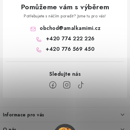
Pomůžeme vám s výběrem
Potřebujete s něčím poradit? Jsme tu pro vás!
obchod
@
amalkamimi.cz
+420 774 222 226
+420 776 569 450
Z
á
Informace pro vás
p
a
Doprava a platba
O nás