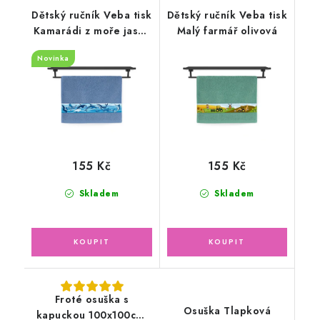
Dětský ručník Veba tisk
Dětský ručník Veba tisk
Kamarádi z moře jasná
Malý farmář olivová
tmavá modrá
Novinka
155 Kč
155 Kč
Skladem
Skladem
Froté osuška s
Osuška Tlapková
kapuckou 100x100cm,