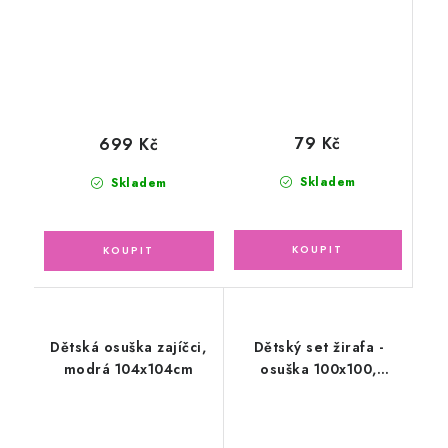
79 Kč
699 Kč
Skladem
Skladem
Dětská osuška zajíčci,
Dětský set žirafa -
modrá 104x104cm
osuška 100x100,
slinták, ručník + žínka