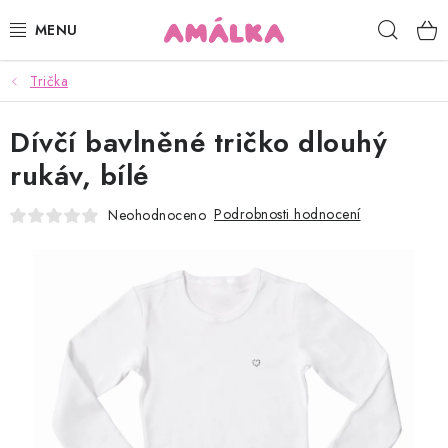
Přejít
Hleda
na
obsah
Trička
KOJENECKÉ, DĚTSKÉ OBLEČENÍ
Dívčí bavlněné tričko dlouhý
ČEPICE, RUKAVICE, NÁKRČNÍKY
rukáv, bílé
OSUŠKY, BRYNDÁKY, DEKY, DOPLŇKY
Podrobnosti hodnocení
Neohodnoceno
SOFTSHELL
POUKAZY
KONTAKTY
HODNOCENÍ OBCHODU