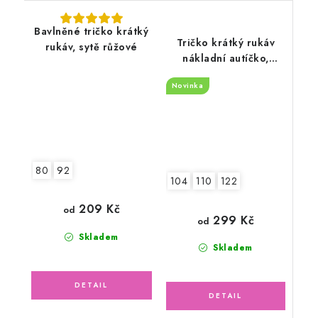
Bavlněné tričko krátký
Tričko krátký rukáv
rukáv, sytě růžové
nákladní autíčko,
modré
Novinka
80
92
104
110
122
209 Kč
od
299 Kč
od
Skladem
Skladem