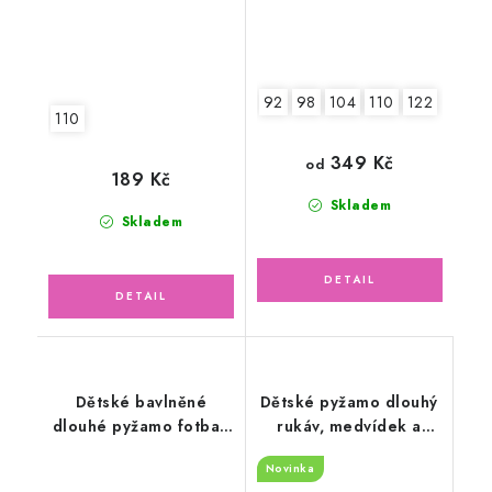
92
98
104
110
122
110
349 Kč
od
189 Kč
Skladem
Skladem
Dětské bavlněné
Dětské pyžamo dlouhý
dlouhé pyžamo fotbal,
rukáv, medvídek a
modré
hvězdičky
Novinka