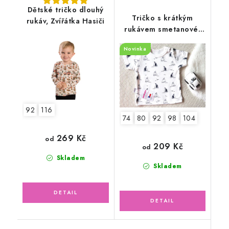
Dětské tričko dlouhý
Tričko s krátkým
rukáv, Zvířátka Hasiči
rukávem smetanové,
lodičky
Novinka
92
116
74
80
92
98
104
269 Kč
od
209 Kč
od
Skladem
Skladem