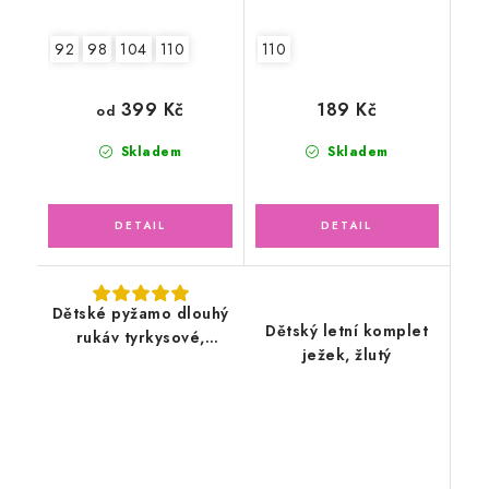
92
98
104
110
110
399 Kč
189 Kč
od
Skladem
Skladem
Dětské pyžamo dlouhý
Dětský letní komplet
rukáv tyrkysové,
ježek, žlutý
mašinka