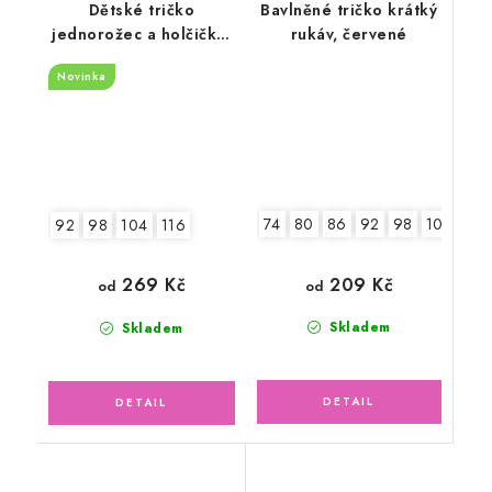
Dětské tričko
Bavlněné tričko krátký
jednorožec a holčička,
rukáv, červené
krátký rukáv
Novinka
74
80
86
92
98
104
110
92
98
104
116
209 Kč
269 Kč
od
od
Skladem
Skladem