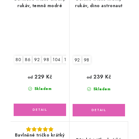
rukáv, temně modré
rukáv, dino astronaut
80
86
92
98
104
110
116
92
98
229 Kč
239 Kč
od
od
Skladem
Skladem
Bavlněné tričko krátký