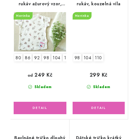
rukáv ažurový vzor,
rukáv, kouzelná víla
květinky
Novinka
Novinka
98
104
110
80
86
92
98
104
110
299 Kč
249 Kč
od
Skladem
Skladem
Bavlněné tričko dlouhý
Dětské tričko krátký