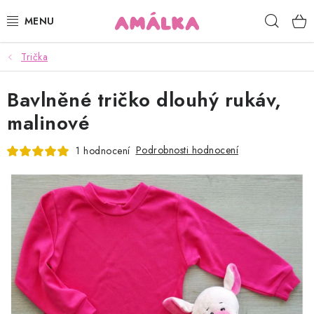
Přejít
Hleda
na
obsah
Trička
KOJENECKÉ, DĚTSKÉ OBLEČENÍ
Bavlněné tričko dlouhý rukáv,
ČEPICE, RUKAVICE, NÁKRČNÍKY
malinové
OSUŠKY, BRYNDÁKY, DEKY, DOPLŇKY
Podrobnosti hodnocení
1 hodnocení
SOFTSHELL
POUKAZY
KONTAKTY
HODNOCENÍ OBCHODU