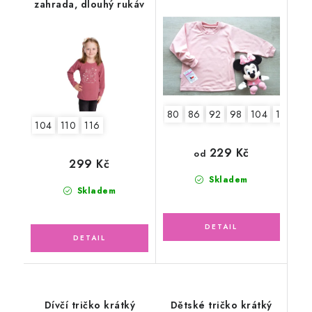
zahrada, dlouhý rukáv
pudrově růžové
80
86
92
98
104
110
11
104
110
116
229 Kč
od
299 Kč
Skladem
Skladem
Dívčí tričko krátký
Dětské tričko krátký