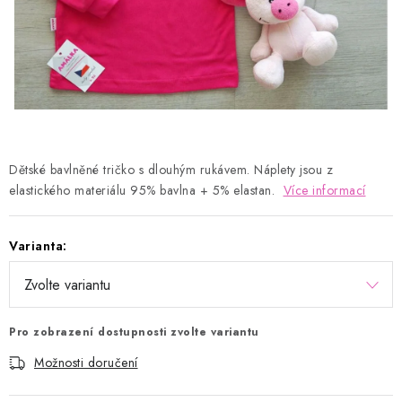
Kontakty
Proč AMÁLKA?
Doprava a platba
Tabulka velikostí
Postup pro vrácení a výměnu
Velkoobchod
Obchodní podmínky
Podmínky ochrany osobních údajů
Blog
Dětské bavlněné tričko s dlouhým rukávem. Náplety jsou z
elastického materiálu 95% bavlna + 5% elastan.
Více informací
Varianta:
Pro zobrazení dostupnosti zvolte variantu
Možnosti doručení