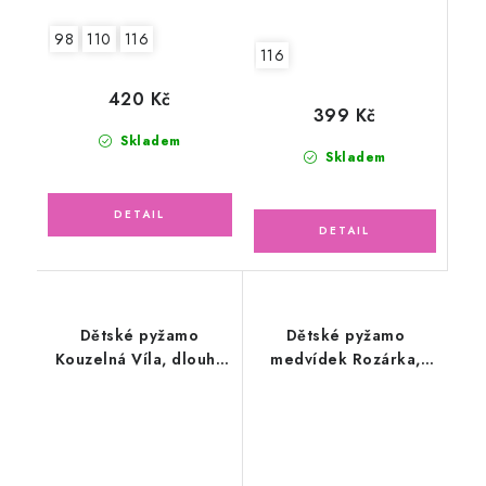
98
110
116
116
420 Kč
399 Kč
Skladem
Skladem
Dětské pyžamo
Dětské pyžamo
Kouzelná Víla, dlouhý
medvídek Rozárka,
rukáv
dlouhý rukáv