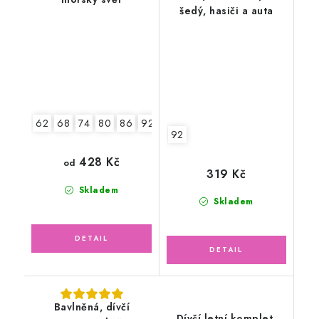
šedý, hasiči a auta
62
68
74
80
86
92
92
428 Kč
od
319 Kč
Skladem
Skladem
Bavlněná, dívčí
Dívčí letní komplet,