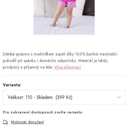
Kontakty
Proč AMÁLKA?
Doprava a platba
Tabulka velikostí
Postup pro vrácení a výměnu
Velkoobchod
Obchodní podmínky
Podmínky ochrany osobních údajů
Blog
Dětské pyžamo s medvídkem zajistí díky
100% bavlně
maximální
pohodlí při spánku i domácím odpočinku. Materiál je lehký,
prodyšný a příjemný na těle.
Více informací
Varianta:
Pro zobrazení dostupnosti zvolte variantu
Možnosti doručení