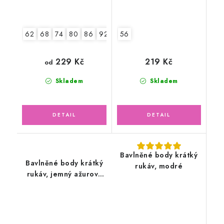
62
68
74
80
86
92
56
229 Kč
219 Kč
od
Skladem
Skladem
Bavlněné body krátký
Bavlněné body krátký
rukáv, modré
rukáv, jemný ažurový
vzor, smetanové