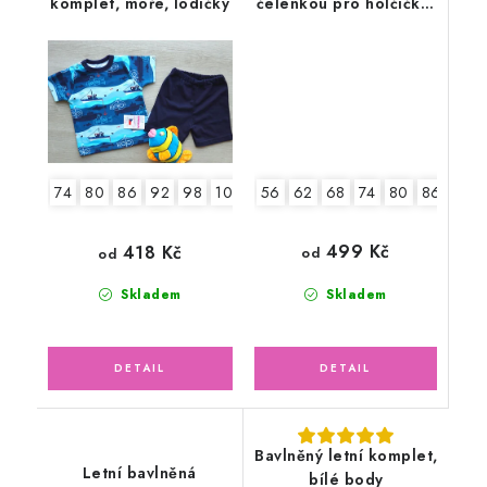
komplet, moře, lodičky
čelenkou pro holčičku,
sedmikrásky
56
62
68
74
80
86
74
80
86
92
98
104
110
499 Kč
418 Kč
od
od
Skladem
Skladem
Bavlněný letní komplet,
Letní bavlněná
bílé body