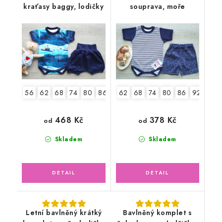
kraťasy baggy, lodičky
souprava, moře
56
62
68
74
80
86
92
62
68
74
80
86
92
468 Kč
378 Kč
od
od
Skladem
Skladem
Letní bavlněný krátký
Bavlněný komplet s