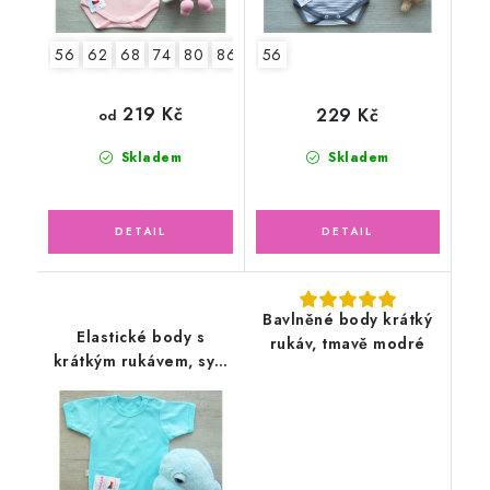
56
62
68
74
80
86
92
56
219 Kč
229 Kč
od
Skladem
Skladem
Bavlněné body krátký
Elastické body s
rukáv, tmavě modré
krátkým rukávem, sytý
tyrkys