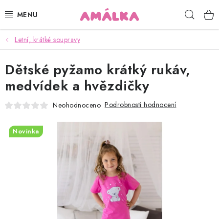
Přejít
Hleda
na
obsah
Letní, krátké soupravy
KOJENECKÉ, DĚTSKÉ OBLEČENÍ
Dětské pyžamo krátký rukáv,
ČEPICE, RUKAVICE, NÁKRČNÍKY
medvídek a hvězdičky
OSUŠKY, BRYNDÁKY, DEKY, DOPLŇKY
Podrobnosti hodnocení
Neohodnoceno
SOFTSHELL
Novinka
POUKAZY
KONTAKTY
HODNOCENÍ OBCHODU