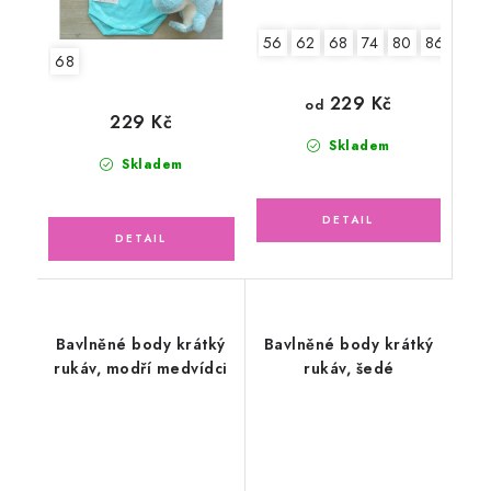
56
62
68
74
80
86
92
68
229 Kč
od
229 Kč
Skladem
Skladem
Bavlněné body krátký
Bavlněné body krátký
rukáv, modří medvídci
rukáv, šedé