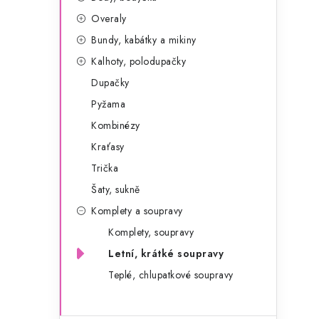
g
r
Overaly
o
Bundy, kabátky a mikiny
a
r
Kalhoty, polodupačky
n
i
Dupačky
e
n
Pyžama
í
Kombinézy
Kraťasy
p
Trička
a
Šaty, sukně
n
Komplety a soupravy
e
Komplety, soupravy
Letní, krátké soupravy
l
Teplé, chlupatkové soupravy