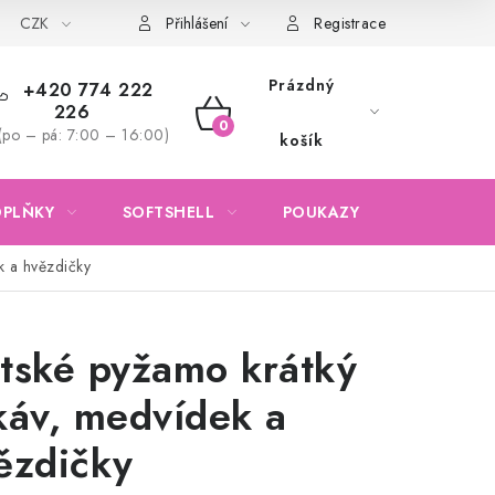
CZK
Obchodní podmínky
Podmínky ochrany osobních údajů
Přihlášení
Registrace
Prázdný
+420 774 222
226
NÁKUPNÍ
(po – pá: 7:00 – 16:00)
košík
KOŠÍK
OPLŇKY
SOFTSHELL
POUKAZY
KONTAKTY
k a hvězdičky
tské pyžamo krátký
káv, medvídek a
ězdičky