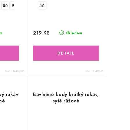
86
92
56
219 Kč
m
Skladem
Kód:
1445/62
Kód:
2140/56
ký rukáv
Bavlněné body krátký rukáv,
ené
sytě růžové