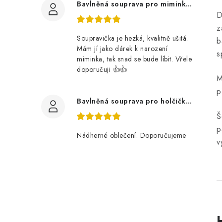
Bavlněná souprava pro miminko, zvířátka v lese
D
z
Soupravička je hezká, kvalitně ušitá.
b
Mám jí jako dárek k narození
s
miminka, tak snad se bude líbit. Vřele
doporučuji 👍👍
M
p
Bavlněná souprava pro holčičku, tmavé květy
Š
p
Nádherné oblečení. Doporučujeme
v