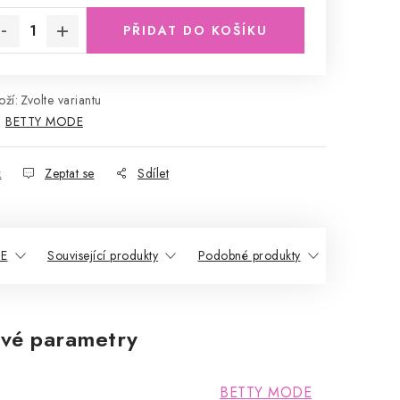
PŘIDAT DO KOŠÍKU
ží:
Zvolte variantu
:
BETTY MODE
k
Zeptat se
Sdílet
DE
Související produkty
Podobné produkty
vé parametry
BETTY MODE