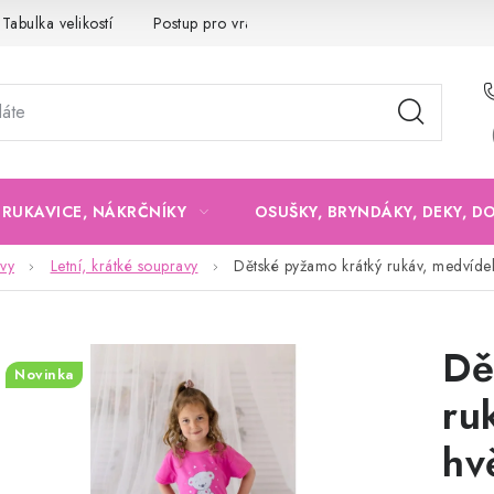
Tabulka velikostí
Postup pro vrácení a výměnu
Velkoobchod
, RUKAVICE, NÁKRČNÍKY
OSUŠKY, BRYNDÁKY, DEKY, D
vy
Letní, krátké soupravy
Dětské pyžamo krátký rukáv, medvíde
Dě
Novinka
ru
hv