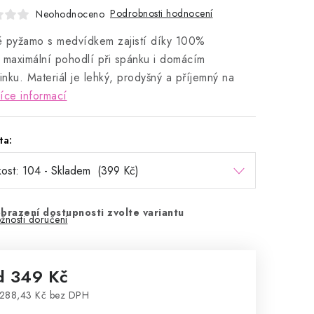
Podrobnosti hodnocení
Neohodnoceno
 pyžamo s medvídkem zajistí díky
100%
maximální pohodlí při spánku i domácím
nku. Materiál je lehký, prodyšný a příjemný na
íce informací
ta:
brazení dostupnosti zvolte variantu
žnosti doručení
d
349 Kč
288,43 Kč
bez DPH
rná cena: