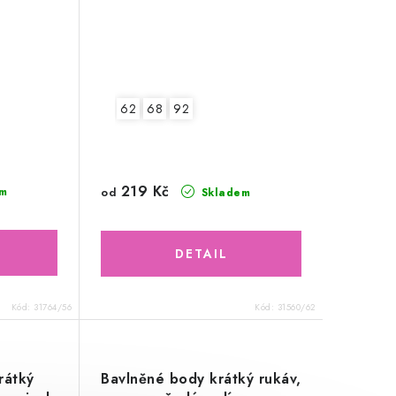
62
68
92
219 Kč
od
m
Skladem
Kód:
31764/56
Kód:
31560/62
rátký
Bavlněné body krátký rukáv,