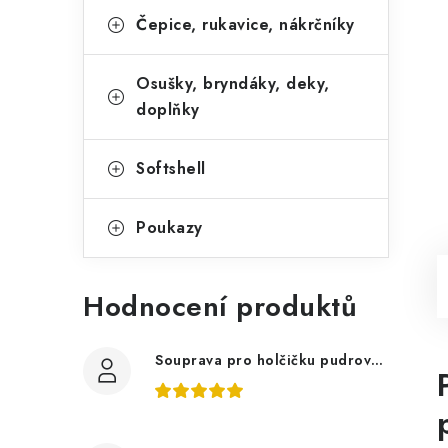
Čepice, rukavice, nákrčníky
Osušky, bryndáky, deky,
doplňky
Softshell
Poukazy
Hodnocení produktů
Souprava pro holčičku pudrově růžová, ptáčci květy