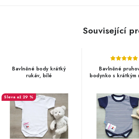
Související p
Bavlněné body krátký
Bavlněné pruho
rukáv, bílé
bodynko s krátkým
až 29 %