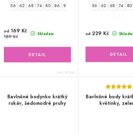
56
62
68
74
80
86
92
2.jakost v.80
56
62
68
74
80
169 Kč
od
229 Kč
od
Sklade
Skladem
189 Kč
Kód:
1017/2.J
Bavlněné bodynko krátký
Bavlněné body krát
rukáv, šedomodré pruhy
květinky, zel