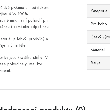
ětské pyžamo s medvídkem
Kategorie
ajistí díky
100%
avlně
maximální pohodlí při
Pro koho
pánku i domácím odpočinku.
Český výr
ateriál je lehký, prodyšný a
říjemný na těle.
Materiál
ortky jsou kratšího střihu. V
Barva
ase pohodlná guma, lze ji
yměnit.
Hodnocení produktu (0)