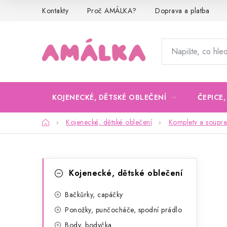
Přejít
Kontakty
Proč AMÁLKA?
Doprava a platba
na
obsah
KOJENECKÉ, DĚTSKÉ OBLEČENÍ
ČEPICE
Domů
Kojenecké, dětské oblečení
Komplety a soupra
P
K
Přeskočit
Kojenecké, dětské oblečení
kategorie
a
o
t
Bačkůrky, capáčky
s
Ponožky, punčocháče, spodní prádlo
e
t
Body, bodyčka