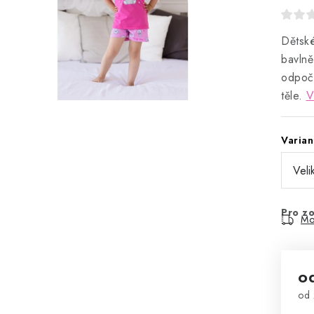
Dětské
bavlně
odpoči
těle.
V
Varian
Pro zo
Mo
o
od
Mě