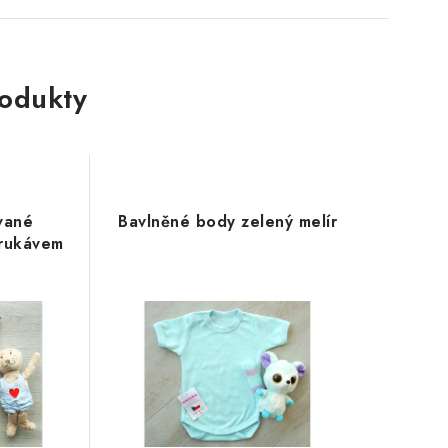
rodukty
vané
Bavlněné body zelený melír
 rukávem