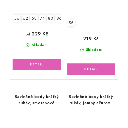
56
62
68
74
80
86
92
56
229 Kč
od
219 Kč
Skladem
Skladem
Bavlněné body krátký
Bavlněné body krátký
rukáv, smetanové
rukáv, jemný ažurový
vzor, smetanové