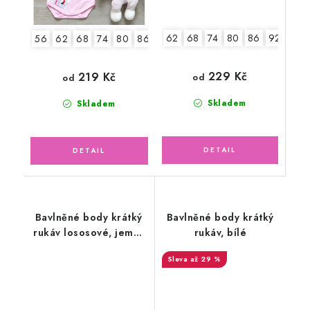
62
68
74
80
86
92
56
62
68
74
80
86
92
229 Kč
219 Kč
od
od
Skladem
Skladem
Bavlněné body krátký
Bavlněné body krátký
rukáv lososové, jemný
rukáv, bílé
ažurový vzor
až 29 %