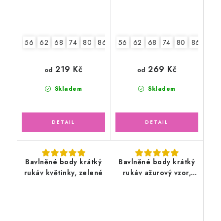
56
62
68
74
80
86
92
56
62
68
74
80
86
92
219 Kč
269 Kč
od
od
Skladem
Skladem
Bavlněné body krátký
Bavlněné body krátký
rukáv květinky, zelené
rukáv ažurový vzor,
pudrově růžové