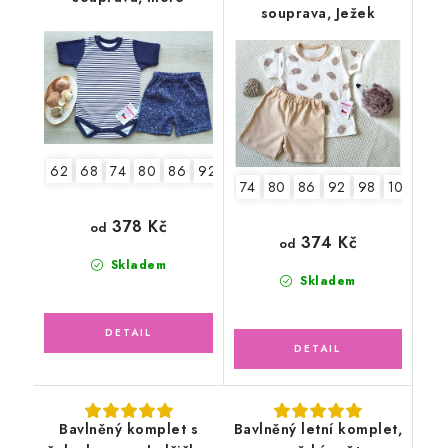
souprava, Ježek
62
68
74
80
86
92
74
80
86
92
98
104
378 Kč
od
374 Kč
od
Skladem
Skladem
Bavlněný komplet s
Bavlněný letní komplet,