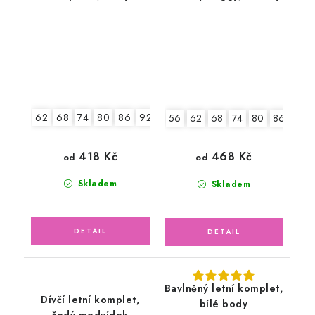
62
68
74
80
86
92
56
62
68
74
80
86
92
418 Kč
468 Kč
od
od
Skladem
Skladem
Bavlněný letní komplet,
Dívčí letní komplet,
bílé body
šedý medvídek