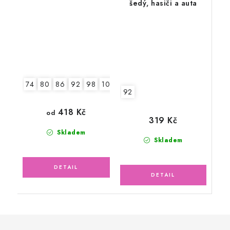
šedý, hasiči a auta
74
80
86
92
98
104
110
92
418 Kč
od
319 Kč
Skladem
Skladem