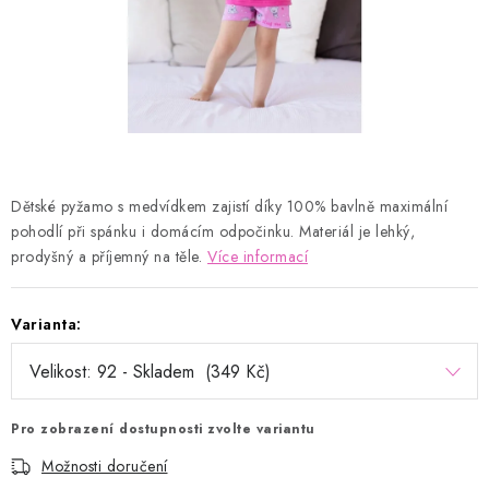
Kontakty
Proč AMÁLKA?
Doprava a platba
Tabulka velikostí
Postup pro vrácení a výměnu
Velkoobchod
Obchodní podmínky
Podmínky ochrany osobních údajů
Blog
Dětské pyžamo s medvídkem zajistí díky
100% bavlně
maximální
pohodlí při spánku i domácím odpočinku. Materiál je lehký,
prodyšný a příjemný na těle.
Více informací
Varianta:
Pro zobrazení dostupnosti zvolte variantu
Možnosti doručení