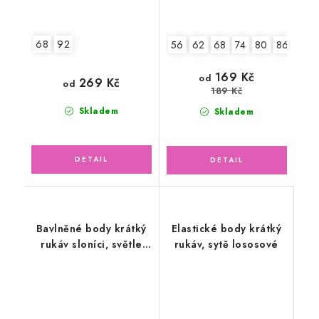
68
92
56
62
68
74
80
86
92
169 Kč
od
269 Kč
od
189 Kč
Skladem
Skladem
Bavlněné body krátký
Elastické body krátký
rukáv sloníci, světle
rukáv, sytě lososové
růžové