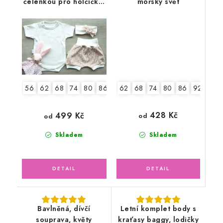
čelenkou pro holčičku,
mořský svět
sedmikrásky
62
68
74
80
86
92
56
62
68
74
80
86
428 Kč
499 Kč
od
od
Skladem
Skladem
Bavlněná, dívčí
Letní komplet body s
souprava, květy
kraťasy baggy, lodičky