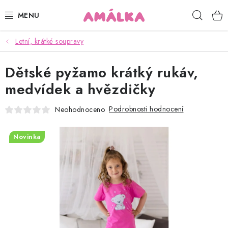
Přejít
Hleda
na
obsah
Letní, krátké soupravy
KOJENECKÉ, DĚTSKÉ OBLEČENÍ
Dětské pyžamo krátký rukáv,
ČEPICE, RUKAVICE, NÁKRČNÍKY
medvídek a hvězdičky
OSUŠKY, BRYNDÁKY, DEKY, DOPLŇKY
Podrobnosti hodnocení
Neohodnoceno
SOFTSHELL
Novinka
POUKAZY
KONTAKTY
HODNOCENÍ OBCHODU