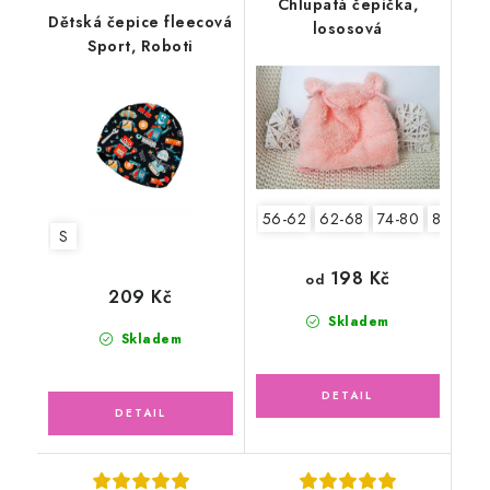
Chlupatá čepička,
Dětská čepice fleecová
lososová
Sport, Roboti
56-62
62-68
74-80
80-86
S
198 Kč
od
209 Kč
Skladem
Skladem