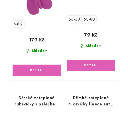
56-68
68-80
vel.2
79 Kč
179 Kč
Skladem
Skladem
Dětské zateplené
Dětské zateplené
rukavičky s palečkem
rukavičky fleece auta,
ze svetroviny, černé
černé
vel.3/ 3-5let