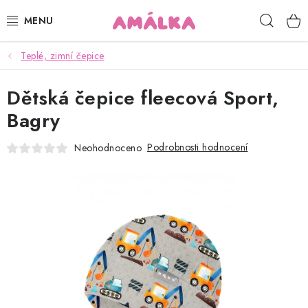
Přejít
Hleda
na
obsah
Teplé, zimní čepice
KOJENECKÉ, DĚTSKÉ OBLEČENÍ
Dětská čepice fleecová Sport,
ČEPICE, RUKAVICE, NÁKRČNÍKY
Bagry
OSUŠKY, BRYNDÁKY, DEKY, DOPLŇKY
Podrobnosti hodnocení
Neohodnoceno
SOFTSHELL
POUKAZY
KONTAKTY
HODNOCENÍ OBCHODU