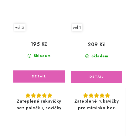
vel.3
vel.1
195 Kč
209 Kč
Skladem
Skladem
Zateplené rukavičky
Zateplené rukavičky
bez palečku, sovičky
pro miminko bez
palečku, pudrově
růžové