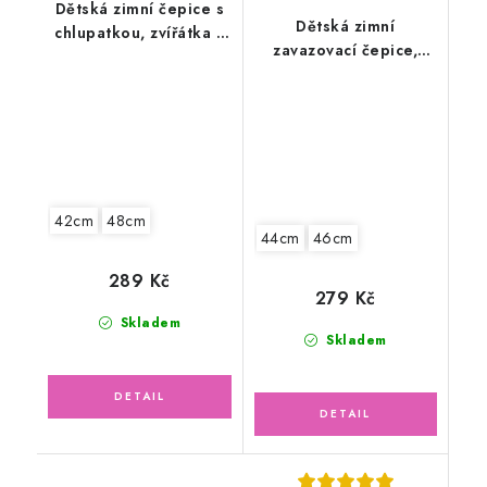
Dětská zimní čepice s
Dětská zimní
chlupatkou, zvířátka v
zavazovací čepice,
lese
malý jednorožec
42cm
48cm
44cm
46cm
289 Kč
279 Kč
Skladem
Skladem