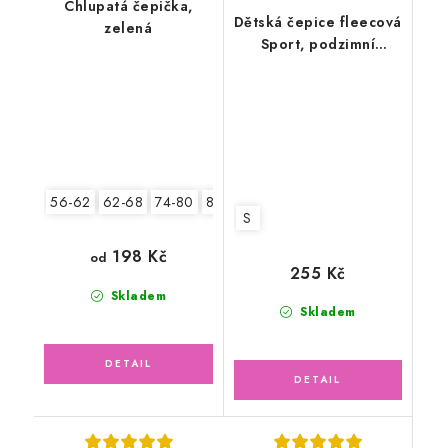
Chlupatá čepička,
Dětská čepice fleecová
zelená
Sport, podzimní
bobule
56-62
62-68
74-80
80-86
S
198 Kč
od
255 Kč
Skladem
Skladem