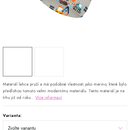
Kontakty
Proč AMÁLKA?
Doprava a platba
Tabulka velikostí
Postup pro vrácení a výměnu
Velkoobchod
Obchodní podmínky
Podmínky ochrany osobních údajů
Blog
Materiál lehce pruží a má podobné vlastnosti jako merino, které bylo
předlohou tomuto velmi modernímu materiálu. Tento materiál je na
trhu již od roku...
Více informací
Varianta: