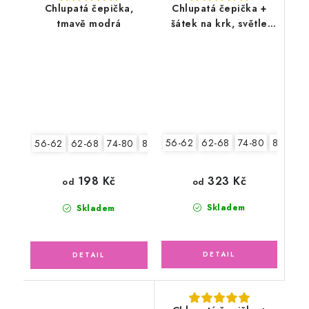
Chlupatá čepička,
Chlupatá čepička +
tmavě modrá
šátek na krk, světle
modrá
56-62
62-68
74-80
80-86
56-62
62-68
74-80
80-86
323 Kč
198 Kč
od
od
Skladem
Skladem