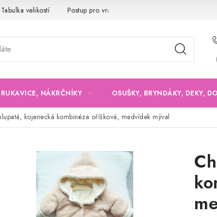
Tabulka velikostí
Postup pro vrácení a výměnu
Velkoobchod
, RUKAVICE, NÁKRČNÍKY
OSUŠKY, BRYNDÁKY, DEKY, D
lupatá, kojenecká kombinéza oříšková, medvídek mýval
Ch
ko
me