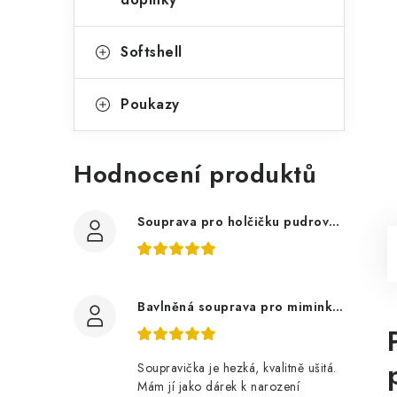
Softshell
Poukazy
Hodnocení produktů
Souprava pro holčičku pudrově růžová, ptáčci květy
Bavlněná souprava pro miminko, zvířátka v lese
Soupravička je hezká, kvalitně ušitá.
Mám jí jako dárek k narození