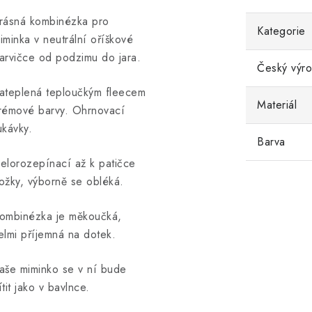
rásná kombinézka pro
Kategorie
iminka v neutrální oříškové
arvičce od podzimu do jara.
Český výr
ateplená teploučkým fleecem
Materiál
rémové barvy. Ohrnovací
ukávky.
Barva
elorozepínací až k patičce
ožky, výborně se obléká.
ombinézka je měkoučká,
elmi příjemná na dotek.
aše miminko se v ní bude
ítit jako v bavlnce.