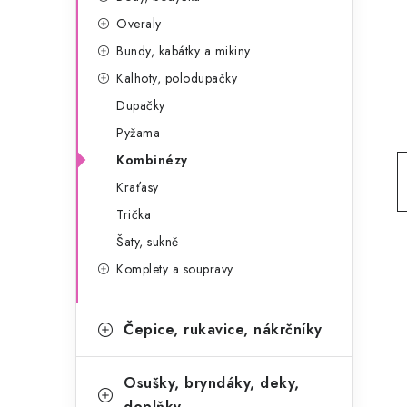
g
r
Overaly
o
Bundy, kabátky a mikiny
a
r
Kalhoty, polodupačky
n
i
Dupačky
e
n
Pyžama
í
Kombinézy
Kraťasy
p
Trička
a
Šaty, sukně
n
Komplety a soupravy
e
Čepice, rukavice, nákrčníky
l
Osušky, bryndáky, deky,
doplňky