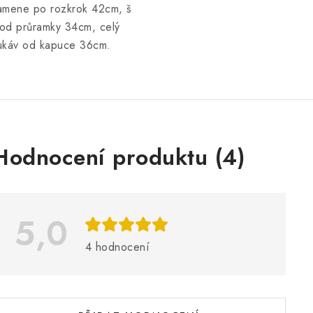
amene po rozkrok 42cm, š
od průramky 34cm, celý
ukáv od kapuce 36cm.
V
Hodnocení produktu (4)
ý
p
5,0
s
4 hodnocení
h
o