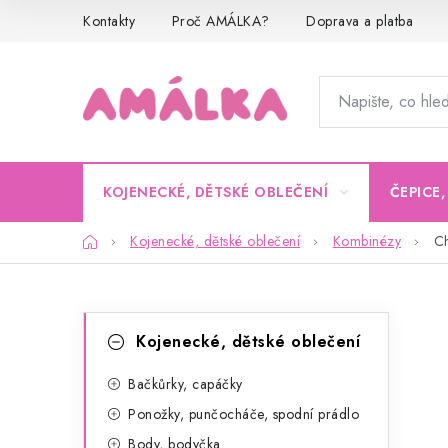
Přejít
Kontakty
Proč AMÁLKA?
Doprava a platba
na
obsah
KOJENECKÉ, DĚTSKÉ OBLEČENÍ
ČEPICE
Domů
Kojenecké, dětské oblečení
Kombinézy
Ch
P
K
Přeskočit
Kojenecké, dětské oblečení
kategorie
a
o
t
Bačkůrky, capáčky
s
Ponožky, punčocháče, spodní prádlo
e
t
Body, bodyčka