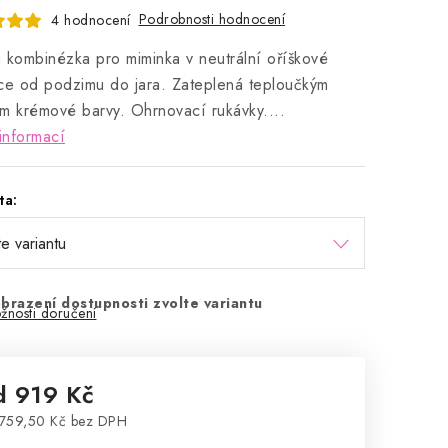
Podrobnosti hodnocení
4 hodnocení
 kombinézka pro miminka v neutrální oříškové
ce od podzimu do jara. Zateplená teploučkým
m krémové barvy. Ohrnovací rukávky....
informací
ta:
brazení dostupnosti zvolte variantu
žnosti doručení
d
919 Kč
759,50 Kč
bez DPH
rná cena: