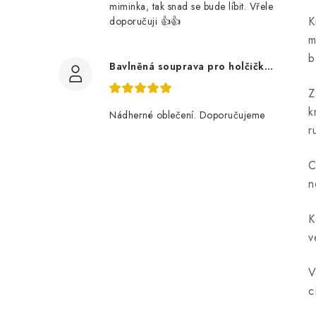
miminka, tak snad se bude líbit. Vřele
K
doporučuji 👍👍
m
b
Bavlněná souprava pro holčičku, tmavé květy
Z
k
Nádherné oblečení. Doporučujeme
r
C
n
K
v
V
c