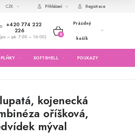
CZK
Obchodní podmínky
Podmínky ochrany osobních údajů
Přihlášení
Registrace
Prázdný
+420 774 222
226
NÁKUPNÍ
(po – pá: 7:00 – 16:00)
košík
KOŠÍK
OPLŇKY
SOFTSHELL
POUKAZY
KONTAKTY
lupatá, kojenecká
mbinéza oříšková,
dvídek mýval