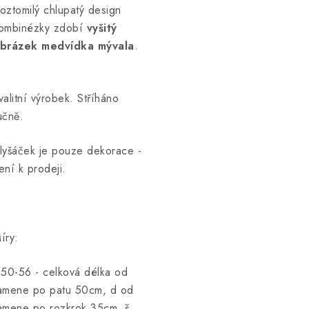
oztomilý chlupatý design
ombinézky zdobí
vyšitý
brázek medvídka mývala
.
valitní výrobek. Stříháno
učně.
lyšáček je pouze dekorace -
ení k prodeji.
íry:
.50-56 - celková délka od
amene po patu 50cm, d od
amene po rozkrok 35cm, š