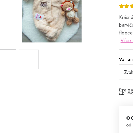
Krásná
barvič
fleece
Více 
Varian
Pro zo
Mo
o
od
Mě