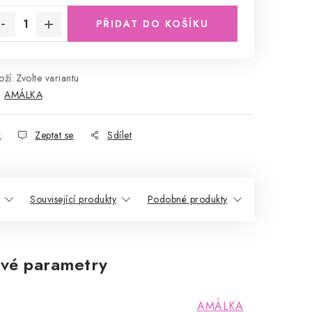
PŘIDAT DO KOŠÍKU
ží:
Zvolte variantu
:
AMÁLKA
k
Zeptat se
Sdílet
Související produkty
Podobné produkty
vé parametry
AMÁLKA