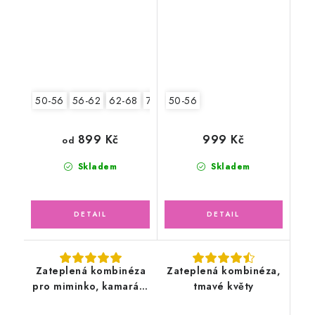
50-56
56-62
62-68
74-80
50-56
899 Kč
999 Kč
od
Skladem
Skladem
Zateplená kombinéza
Zateplená kombinéza,
pro miminko, kamarádi
tmavé květy
zvířátka