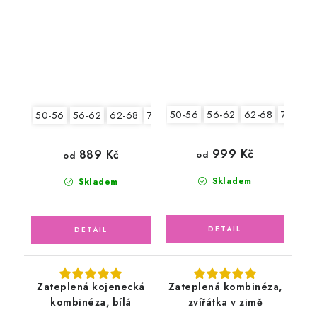
hračky
50-56
56-62
62-68
74-80
50-56
56-62
62-68
74-80
999 Kč
889 Kč
od
od
Skladem
Skladem
Zateplená kojenecká
Zateplená kombinéza,
kombinéza, bílá
zvířátka v zimě