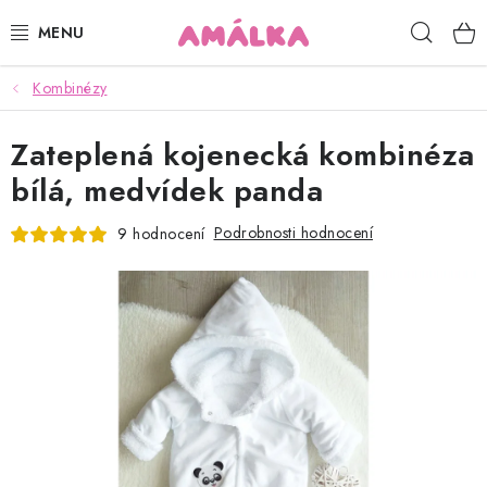
Přejít
Hleda
na
obsah
Kombinézy
KOJENECKÉ, DĚTSKÉ OBLEČENÍ
Zateplená kojenecká kombinéza
ČEPICE, RUKAVICE, NÁKRČNÍKY
bílá, medvídek panda
OSUŠKY, BRYNDÁKY, DEKY, DOPLŇKY
Podrobnosti hodnocení
9 hodnocení
SOFTSHELL
POUKAZY
KONTAKTY
HODNOCENÍ OBCHODU