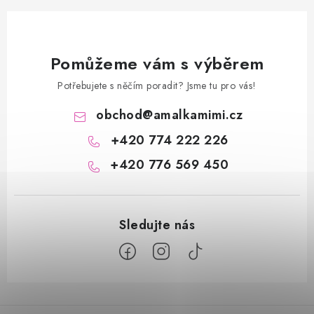
Pomůžeme vám s výběrem
Potřebujete s něčím poradit? Jsme tu pro vás!
obchod
@
amalkamimi.cz
+420 774 222 226
+420 776 569 450
Z
á