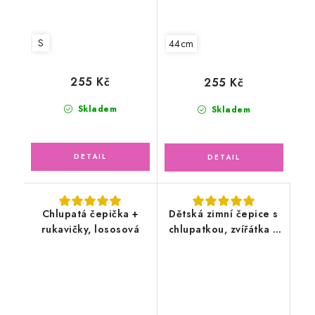
S
44cm
255 Kč
255 Kč
Skladem
Skladem
Chlupatá čepička +
Dětská zimní čepice s
rukavičky, lososová
chlupatkou, zvířátka v
lese