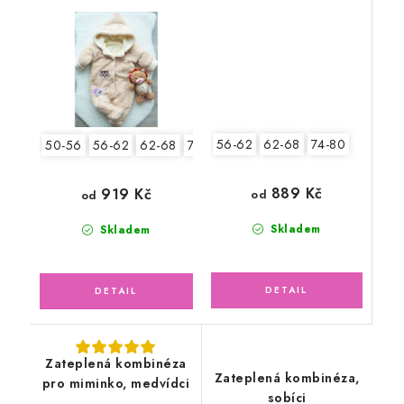
medvídek mýval
56-62
62-68
74-80
50-56
56-62
62-68
74-80
889 Kč
919 Kč
od
od
Skladem
Skladem
Zateplená kombinéza
Zateplená kombinéza,
pro miminko, medvídci
sobíci