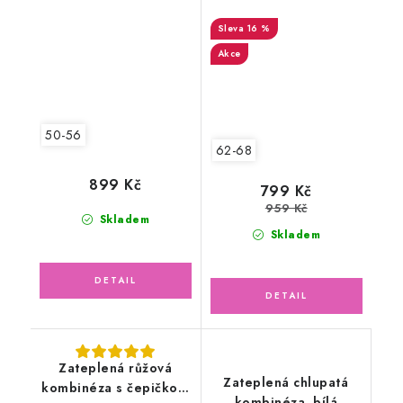
16 %
Akce
50-56
62-68
899 Kč
799 Kč
959 Kč
Skladem
Skladem
Zateplená růžová
Zateplená chlupatá
kombinéza s čepičkou,
kombinéza, bílá