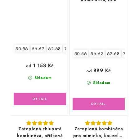
medvědí holčička
50-56
56-62
62-68
74-80
50-56
56-62
62-68
74-80
1 158 Kč
od
889 Kč
od
Skladem
Skladem
Zateplená chlupatá
Zateplená kombinéza
kombinéza, oříšková
pro miminko, kouzelné