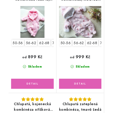
slon
holčička
50-56
56-62
62-68
74-80
50-56
56-62
62-68
74-80
899 Kč
999 Kč
od
od
Skladem
Skladem
Chlupatá, kojenecká
Chlupatá zateplená
kombinéza oříšková,
kombinéza, tmavě šedá