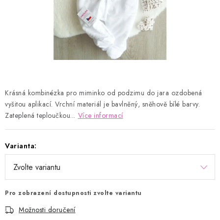
Kontakty
Proč AMÁLKA?
Doprava a platba
Tabulka velikostí
Postup pro vrácení a výměnu
Velkoobchod
Obchodní podmínky
Podmínky ochrany osobních údajů
Blog
Krásná kombinézka pro miminko od podzimu do jara ozdobená
vyšitou aplikací. Vrchní materiál je bavlněný, sněhově bílé barvy.
Zateplená teploučkou...
Více informací
Varianta:
Pro zobrazení dostupnosti zvolte variantu
Možnosti doručení